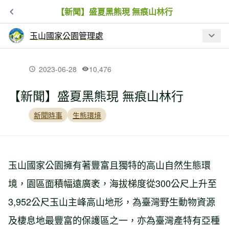
【新聞】盛夏黑熊現 無痕山林行
玉山國家公園管理處
最新文章
2023-06-28
10,476
【新聞】盛夏黑熊現 無痕山林行
【活動】玉山東部園區-拉庫拉庫低碳人
文生態走讀遊程體驗系列活動,開始報名
新聞時事
生態環境
誰在深夜的玉山園區漫步?揭開國家公園
生物多樣性的神秘面紗
玉山國家公園擁有著豐富且獨特的高山自然生態環
境，園區面積幅遠廣袤，海拔梯度從300公尺上升至
【書訊】在玉山，等一隻山椒魚破殼而
3,952公尺玉山主峰高山地形，為臺灣野生動物資源
出 ——《阿里山山椒魚觀察札記》
及棲息地最豐富的保護區之一，亦為臺灣產特有亞種