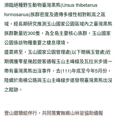
瀕臨絕種野生動物臺灣黑熊(Ursus thibetanus
formosanus)族群密度及遺傳多樣性相對較高之區
域，經長期研究推測玉山國家公園區域內之臺灣黑熊
族群數量近300隻，為全島主要核心族群，玉山國家
公園係該物種重要之棲息環境。
盛夏將至，玉山國家公園管理處(以下簡稱玉管處)近
期偶獲零星幾起遊客通報玉山主峰線及瓦拉米步道一
帶有臺灣黑熊出沒事件，去(111)年底至今年5月份，
陸續於南橫公路與玉山主峰線步道發現臺灣黑熊出沒
之蹤跡。
登山遊憩結伴行，共同落實無痕山林並協助通報