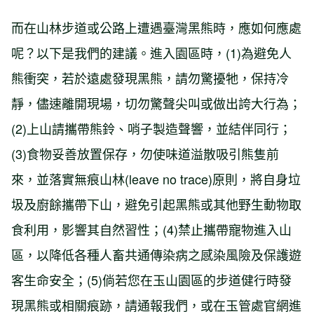
而在山林步道或公路上遭遇臺灣黑熊時，應如何應處
呢？以下是我們的建議。進入園區時，(1)為避免人
熊衝突，若於遠處發現黑熊，請勿驚擾牠，保持冷
靜，儘速離開現場，切勿驚聲尖叫或做出誇大行為；
(2)上山請攜帶熊鈴、哨子製造聲響，並結伴同行；
(3)食物妥善放置保存，勿使味道溢散吸引熊隻前
來，並落實無痕山林(leave no trace)原則，將自身垃
圾及廚餘攜帶下山，避免引起黑熊或其他野生動物取
食利用，影響其自然習性；(4)禁止攜帶寵物進入山
區，以降低各種人畜共通傳染病之感染風險及保護遊
客生命安全；(5)倘若您在玉山園區的步道健行時發
現黑熊或相關痕跡，請通報我們，或在玉管處官網進