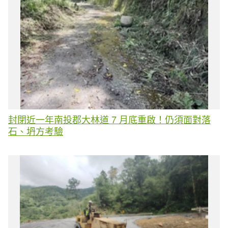
封閉近一年南投郡大林道 7 月底重啟！仍須面對落
石、坍方考驗