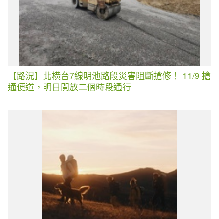
【路況】北橫台7線明池路段災害阻斷搶修！ 11/9 搶
通便道，明日開放二個時段通行