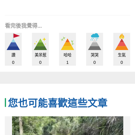
看完後我覺得...
讚
美呆惹
哈哈
哭哭
生氣
0
0
1
0
0
您也可能喜歡這些文章