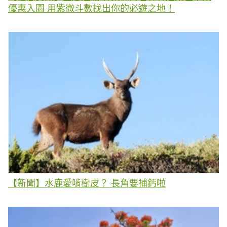
優惠入園 用紫微斗數找出你的必遊之地！
【新聞】水鹿愛啃樹皮？ 長角要補鈣啦