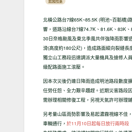
新聞時事
北橫公路台7線65K~85.5K (明池~百
響，道路沿線台7線74.7K、81.6K、83
30日奈格颱風及東北季風共伴強降雨影響造成
滑(高度約180公尺)，造成路面縱向裂縫
獨立山工務段迅速調派大量機具及搶修人員
級配路面施工滾壓。
因本次災後仍連日降雨造成明池路段數度
任勞任怨、全力艱辛趲趕。近期災害路段
需辦理相關修復工程，另視天氣許可辦理
另考量山區雨勢影響及易起濃霧視線不佳
車輛通行，
於11月10日起每日放行兩時段「上午0