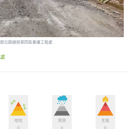
交通部公路總局第四區養護工程處
程處
哈哈
哭哭
生氣
0
0
0