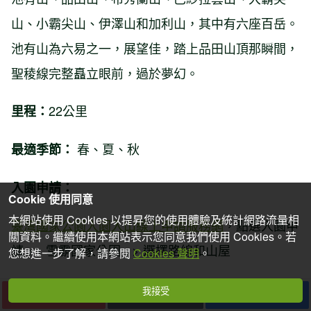
山、小霸尖山、伊澤山和加利山，其中有六座百岳。
池有山為六易之一，展望佳，踏上品田山頂那瞬間，
聖稜線完整矗立眼前，過於夢幻。
22公里
里程：
春、夏、秋
最適季節：
入園申請：
Cookie 使用同意
本網站使用 Cookies 以提昇您的使用體驗及統計網路流量相
臺灣國家公園入園入山線上申請服務網
，點選入園申
關資料。繼續使用本網站表示您同意我們使用 Cookies。若
請 >> 雪霸國家公園 >> 選擇路線和山屋
您想進一步了解，請參閱
Cookies 聲明
。
入園日前5日至入園日前2個月每日07:00-23:00 提出
我接受
下一篇
收藏
分享