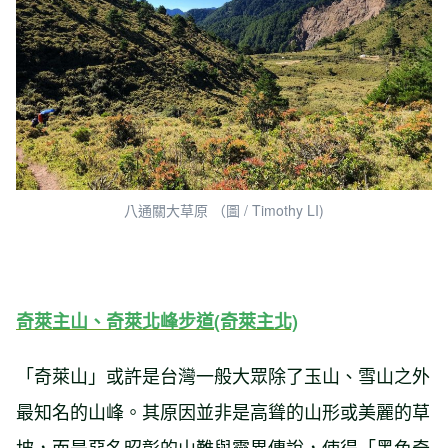
八通關大草原 （圖 / Timothy LI)
奇萊主山、奇萊北峰步道(奇萊主北)
「奇萊山」或許是台灣一般大眾除了玉山、雪山之外
最知名的山峰。其原因並非是高聳的山形或美麗的草
坡，而是惡名昭彰的山難與靈異傳說，使得「黑色奇