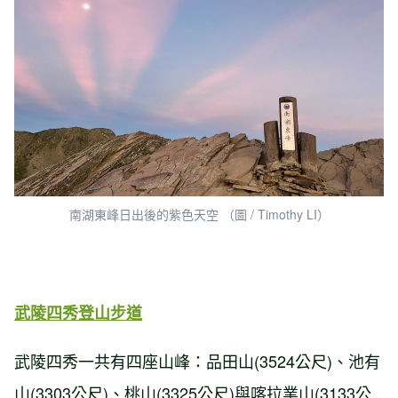
南湖東峰日出後的紫色天空 （圖 / Timothy LI）
武陵四秀登山步道
武陵四秀一共有四座山峰：品田山(3524公尺)、池有
山(3303公尺)、桃山(3325公尺)與喀拉業山(3133公