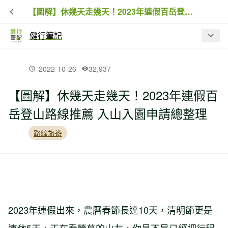
【圖解】休幾天走幾天！2023年連假百岳登山路線推薦 入山入園申請總整理
健行筆記
最新文章
2022-10-26
32,937
【圖解】休幾天走幾天！2023年連假百
【入園資訊】因應巴威颱風來襲，林業
岳登山路線推薦 入山入園申請總整理
保育署預警性休園、暫停開放資訊
路線旅遊
夏日虎頭蜂出沒！瑞芳 3 處步道封閉，
戶外遇虎頭蜂處置 SOP
【品牌動態】BBC EARTH 進駐高雄夢
時代！台灣山林汲取靈感限定系列、專
2023年連假出來，農曆春節長達10天，清明節更是
屬限定商品同步開賣