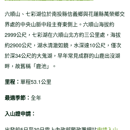
六順山、七彩湖位於南投縣信義鄉與花蓮縣萬榮鄉交
界處的中央山脈中段主脊東側上。六順山海拔約
2999公尺，七彩湖在六順山北方約三公里處，海拔
約2900公尺，湖水清澈如鏡，水深達10公尺，僅次
於深34公尺的大鬼湖，早年常見成群的山鹿出沒湖
畔，故舊稱「鹿池」。
單程53.1公里
里程：
全年
最適季節：
入山證申請：
出發前5日至30日需上內政部警政署網站
申請入山