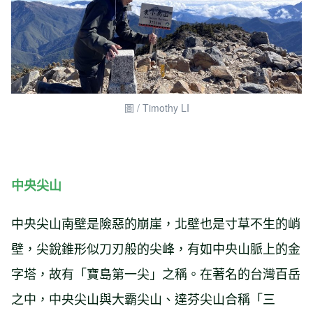
圖 / Timothy LI
中央尖山
中央尖山南壁是險惡的崩崖，北壁也是寸草不生的峭
壁，尖銳錐形似刀刃般的尖峰，有如中央山脈上的金
字塔，故有「寶島第一尖」之稱。在著名的台灣百岳
之中，中央尖山與大霸尖山、達芬尖山合稱「三