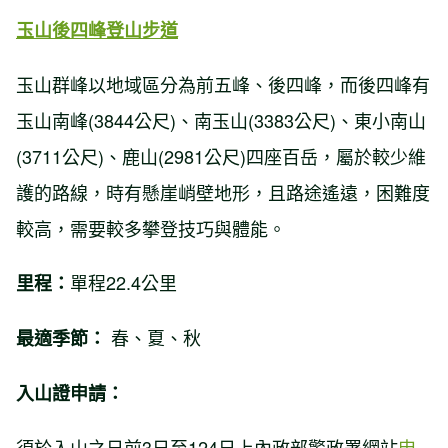
玉山後四峰登山步道
玉山群峰以地域區分為前五峰、後四峰，而後四峰有
玉山南峰(3844公尺)、南玉山(3383公尺)、東小南山
(3711公尺)、鹿山(2981公尺)四座百岳，屬於較少維
護的路線，時有懸崖峭壁地形，且路途遙遠，困難度
較高，需要較多攀登技巧與體能。
單程22.4公里
里程：
春、夏、秋
最適季節：
入山證申請：
須於入山之日前3日至124日上內政部警政署網站
申