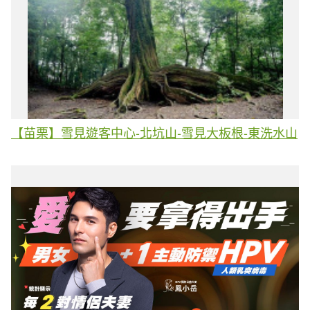
【苗栗】雪見遊客中心-北坑山-雪見大板根-東洗水山