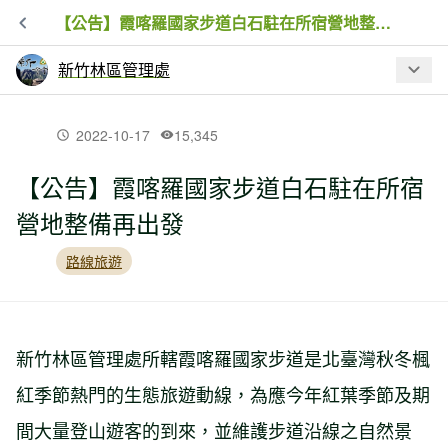
【公告】霞喀羅國家步道白石駐在所宿營地整備再出發
新竹林區管理處
最新文章
2022-10-17
15,345
【公告】霞喀羅國家步道白石駐在所宿
【公告】登山步道標誌清、山友登山不
營地整備再出發
揪心
路線旅遊
【活動】眺望之橋揭牌，搭起拉拉山國
家森林遊樂區與在地的美好連結
新竹林區管理處所轄霞喀羅國家步道是北臺灣秋冬楓
【活動】跟著火炎山的三貓陛下一起下
紅季節熱門的生態旅遊動線，為應今年紅葉季節及期
田去，當個一日花農暢遊白色花海
間大量登山遊客的到來，並維護步道沿線之自然景