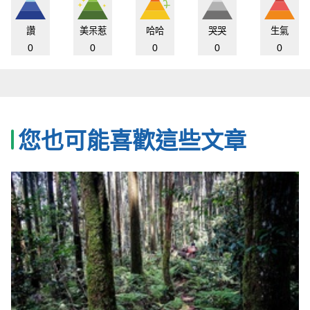
讚
美呆惹
哈哈
哭哭
生氣
0
0
0
0
0
您也可能喜歡這些文章