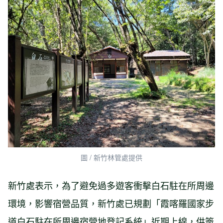
圖 / 新竹林管處提供
新竹處表示，為了避免過多遊客衝擊白石駐在所周邊
環境，影響宿營品質，新竹處已規劃「霞喀羅國家步
道白石駐在所周邊宿營地登記系統」近期上線，供簽