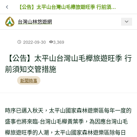
【公告】太平山台灣山毛櫸旅遊旺季 行前須知交管措施
台灣山林悠遊網
最新文章
2022-09-30
3,369
【公告】太平山台灣山毛櫸旅遊旺季 行
「原」來你在奧萬大 7月31日至8月2日
前須知交管措施
全民10元入園
新聞時事
巴威颱風強降雨致拉拉山國家森林遊樂
區巨木步道邊坡土石崩落 搶修完成！7月
18日正式恢復開園
時序已邁入秋天，太平山國家森林遊樂區每年一度的
盛事也將來臨-台灣山毛櫸黃葉季，為因應台灣山毛
農業部延長公告哺乳類動物禁入森林遊
樂區及平地森林園區 兼顧防疫與友善寵
櫸旅遊旺季的人潮，太平山國家森林遊樂區除每日
物遊憩需求