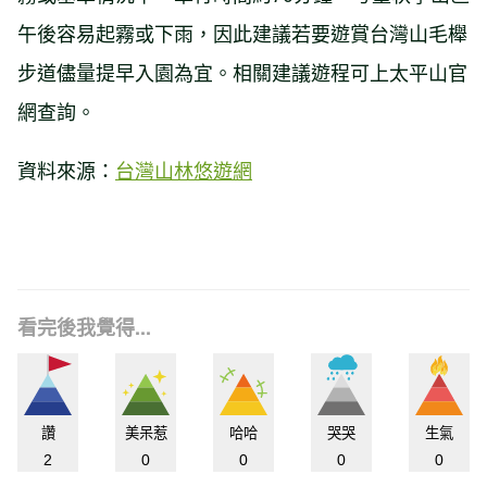
午後容易起霧或下雨，因此建議若要遊賞台灣山毛櫸
步道儘量提早入園為宜。相關建議遊程可上太平山官
網查詢。
資料來源：
台灣山林悠遊網
看完後我覺得...
讚
美呆惹
哈哈
哭哭
生氣
2
0
0
0
0