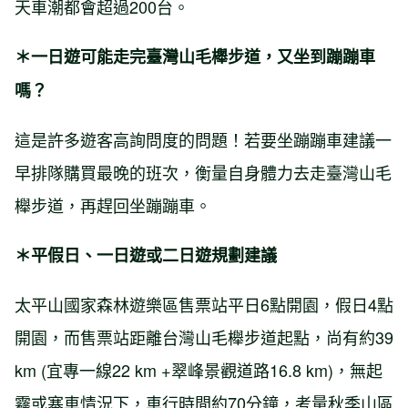
天車潮都會超過200台。
＊一日遊可能走完臺灣山毛櫸步道，又坐到蹦蹦車
嗎？
這是許多遊客高詢問度的問題！若要坐蹦蹦車建議一
早排隊購買最晚的班次，衡量自身體力去走臺灣山毛
櫸步道，再趕回坐蹦蹦車。
＊平假日、一日遊或二日遊規劃建議
太平山國家森林遊樂區售票站平日6點開園，假日4點
開園，而售票站距離台灣山毛櫸步道起點，尚有約39
km (宜專一線22 km +翠峰景觀道路16.8 km)，無起
霧或塞車情況下，車行時間約70分鐘，考量秋季山區