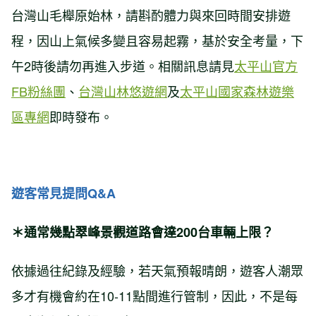
台灣山毛櫸原始林，請斟酌體力與來回時間安排遊
程，因山上氣候多變且容易起霧，基於安全考量，下
午2時後請勿再進入步道。相關訊息請見
太平山官方
FB粉絲團
、
台灣山林悠遊網
及
太平山國家森林遊樂
區專網
即時發布。
遊客常見提問Q&A
＊通常幾點翠峰景觀道路會達200台車輛上限？
依據過往紀錄及經驗，若天氣預報晴朗，遊客人潮眾
多才有機會約在10-11點間進行管制，因此，不是每