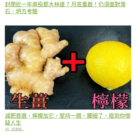
封閉近一年南投郡大林道 7 月底重啟！仍須面對落
石、坍方考驗
減肥首選，檸檬加它，堅持一週，腰細了，瘦到你懷
疑人生
PR（新素簡）