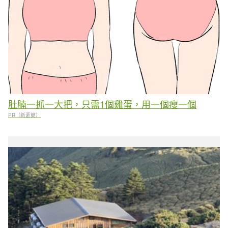
肚腩一抓一大把，只需1個雞蛋，用一個瘦一個
PR（新素簡）