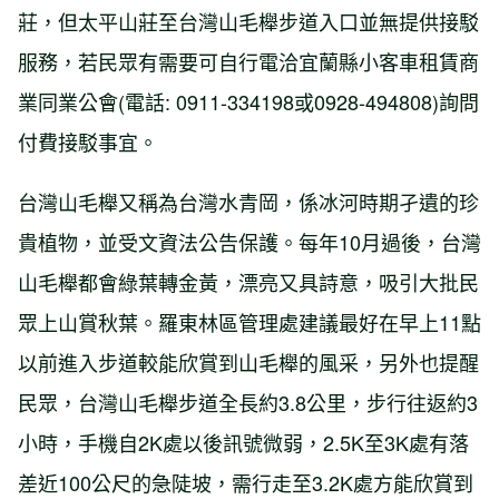
莊，但太平山莊至台灣山毛櫸步道入口並無提供接駁
服務，若民眾有需要可自行電洽宜蘭縣小客車租賃商
業同業公會(電話: 0911-334198或0928-494808)詢問
付費接駁事宜。
台灣山毛櫸又稱為台灣水青岡，係冰河時期孑遺的珍
貴植物，並受文資法公告保護。每年10月過後，台灣
山毛櫸都會綠葉轉金黃，漂亮又具詩意，吸引大批民
眾上山賞秋葉。羅東林區管理處建議最好在早上11點
以前進入步道較能欣賞到山毛櫸的風采，另外也提醒
民眾，台灣山毛櫸步道全長約3.8公里，步行往返約3
小時，手機自2K處以後訊號微弱，2.5K至3K處有落
差近100公尺的急陡坡，需行走至3.2K處方能欣賞到