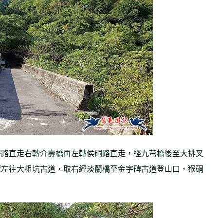
寮路直走右轉介壽橋再左轉侯硐路直走，經九芎橋後至大排叉
標左往大粗坑古道，取右經淡蘭橋至金字碑古道登山口，猴硐