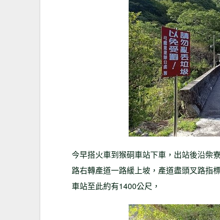
今早搭火車到猴硐車站下車，出站後沿柴
路右轉產道一路緩上坡，產道盡頭叉路指
車站至此約有1400公尺，