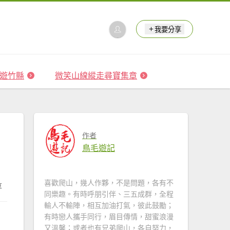
我要分享
 森遊竹縣
微笑山線縱走尋寶集章
作者
鳥毛遊記
喜歡爬山，幾人作夥，不是問題，各有不
享
同樂趣。有時呼朋引伴、三五成群，全程
輸人不輸陣，相互加油打氣，彼此鼓勵；
有時戀人攜手同行，眉目傳情，甜蜜浪漫
又溫馨；或者也有兄弟爬山，各自努力，