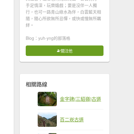
手足情深，玩樂嬉戲；要是沒伴一人獨
行，也可一路青山綠水為伴，白雲藍天相
隨，隨心所欲無所忌憚，或快或慢無所羈
絆。
Blog：yuh-yng的部落格
關注他
相關路線
金字碑(三貂嶺)古道
百二崁古道