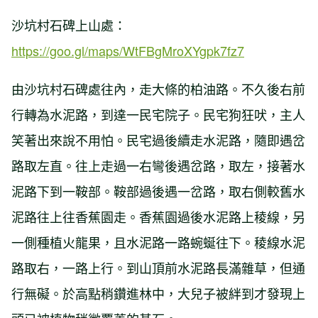
沙坑村石碑上山處：
https://goo.gl/maps/WtFBgMroXYgpk7fz7
由沙坑村石碑處往內，走大條的柏油路。不久後右前
行轉為水泥路，到達一民宅院子。民宅狗狂吠，主人
笑著出來說不用怕。民宅過後續走水泥路，隨即遇岔
路取左直。往上走過一右彎後遇岔路，取左，接著水
泥路下到一鞍部。鞍部過後遇一岔路，取右側較舊水
泥路往上往香蕉園走。香蕉園過後水泥路上稜線，另
一側種植火龍果，且水泥路一路蜿蜒往下。稜線水泥
路取右，一路上行。到山頂前水泥路長滿雜草，但通
行無礙。於高點稍鑽進林中，大兒子被絆到才發現上