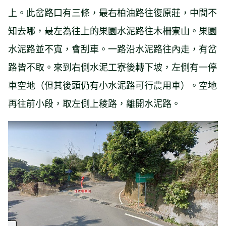
上。此岔路口有三條，最右柏油路往復原莊，中間不
知去哪，最左為往上的果園水泥路往木柵寮山。果園
水泥路並不寬，會刮車。一路沿水泥路往內走，有岔
路皆不取。來到右側水泥工寮後轉下坡，左側有一停
車空地（但其後頭仍有小水泥路可行農用車）。空地
再往前小段，取左側上稜路，離開水泥路。