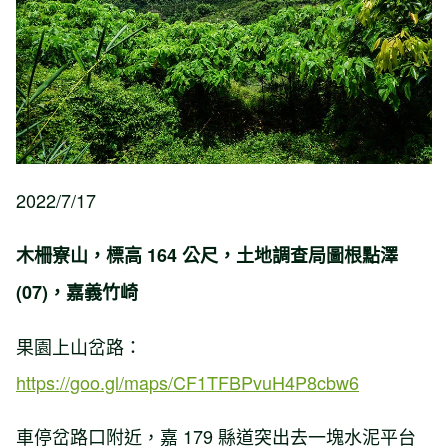
2022/7/17
木柵寮山，標高 164 公尺，土地調查局圖根點澤
(07)，嘉義竹崎
果園上山岔路：
https://goo.gl/maps/CF1TFBPvuH4P8cbw6
車停岔路口附近，嘉 179 縣道突出去一塊水泥平台