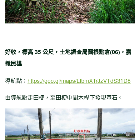
好收，標高 35 公尺，土地調查局圖根點倉(06)，嘉
義民雄
導航點：
https://goo.gl/maps/LtbmXTrJzVTdS31D8
由導航點走田梗，至田梗中間木桿下發現基石。