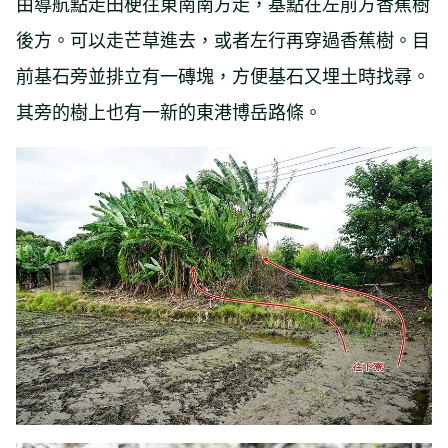
由導航點走田梗往東南南方走，基點在左前方香蕉樹
後方。可以走芒草進去，或者左行再穿過香蕉樹。目
前基石旁並排立有一磚塊，方便基石又埋土時找尋。
其旁的樹上也有一新的東港博岳路條。