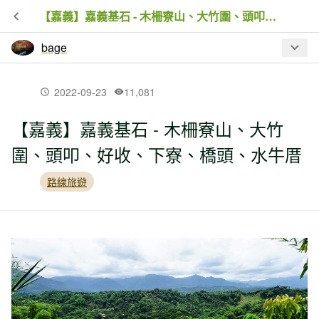
【嘉義】嘉義基石 - 木柵寮山、大竹圍、頭叩、好收、下寮、橋頭、水牛厝
bage
最新文章
2022-09-23
11,081
【嘉義】嘉義基石 - 木柵寮山、大竹
【花蓮】新吞山腳（新吞山東峰、純柑
圍、頭叩、好收、下寮、橋頭、水牛厝
山）、新吞山東南峰、原灣山、南通
（沒找到）母亞間、三臺
路線旅遊
【花蓮】赤科山走走、羅山遊憩區
【花蓮】北秀巒山、里行、學校園、新
吞山