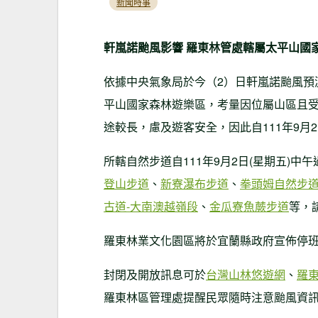
新聞時事
軒嵐諾颱風影響 羅東林管處轄屬太平山國
依據中央氣象局於今（2）日軒嵐諾颱風預
平山國家森林遊樂區，考量因位屬山區且
途較長，慮及遊客安全，因此自111年9月2日
所轄自然步道自111年9月2日(星期五)中
登山步道
、
新寮瀑布步道
、
拳頭姆自然步
古道-大南澳越嶺段
、
金瓜寮魚蕨步道
等，
羅東林業文化園區將於宜蘭縣政府宣佈停
封閉及開放訊息可於
台灣山林悠遊網
、
羅
羅東林區管理處提醒民眾隨時注意颱風資