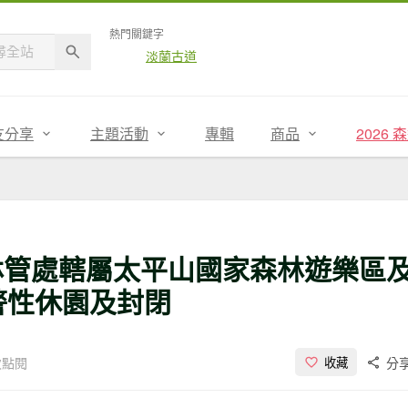
熱門關鍵字
淡蘭古道
友分享
主題活動
專輯
商品
2026
林管處轄屬太平山國家森林遊樂區
警性休園及封閉
5次點閱
分
收藏