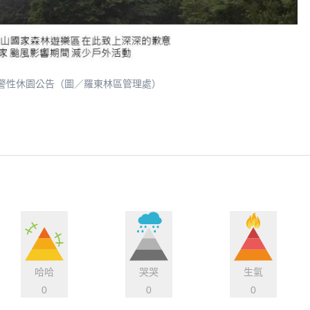
預警性休園公告（圖／羅東林區管理處）
哈哈
哭哭
生氣
0
0
0