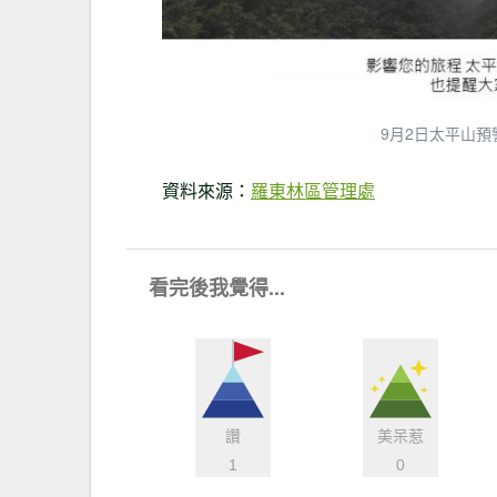
9月2日太平山
資料來源：
羅東林區管理處
看完後我覺得...
讚
美呆惹
1
0