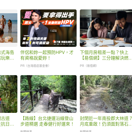
包式海島
伴侶和妳一起預防HPV，才
下個月房租差一點？快上
宿玩樂，
有資格說愛妳！
【易借網】三分鐘解決燃
之急
PR（台灣癌症基金會）
PR（易借網）
關古道
【路線】台北捷運沿線登山
封閉近一年南投郡大林道 7
走抗日
步道精選 走春健行好運來！
月底重啟！仍須面對落石
坍方考驗
新聞時事
新聞時事