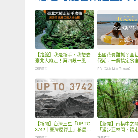
【路線】我是新手，我想去
出國花費難抓？全
臺北大縱走！第四段－風櫃
假期，一價搞定食
口至大湖公園攻略
省錢更省心！
新聞時事
PR（Club Med Taiwan）
【新聞】台灣三星「UP TO
【新聞】南橫中之
3742｜臺灣屋脊上」移展高
「漫步巨林間，讀
雄
史」
新聞時事
新聞時事