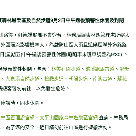
家森林遊樂區及自然步道9月2日中午過後預警性休園及封閉
測路徑，軒嵐諾颱風不會登台，林務局羅東林區管理處所轄太
受外圍環流影響機率大，為嚴防山區大雨且遊樂區聯外道路路
(星期五)中午過後預警性休園(蹦蹦車末班車調整為9:30) 。
午過後預警性封閉，包含：
林美石磐步道
、
礁溪跑馬古道
、
聖母
道
、
九寮溪自然步道
、
松羅步道
、
朝陽步道
、
南澳古道
、
蘇花
請遊客暫勿前往，以免發生危險。
班停課時，同步休園。
東林區管理處官網
、
太平山國家森林遊樂區官網
查詢。林務局
訊，為了您的安全，近日請勿前往山區進行遊憩活動。