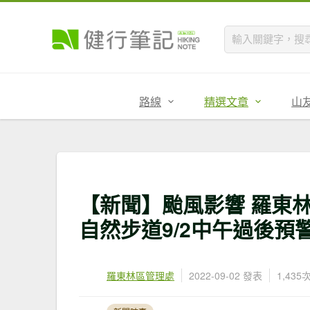
路線
精選文章
山
【新聞】颱風影響 羅東
自然步道9/2中午過後預
羅東林區管理處
2022-09-02 發表
1,43