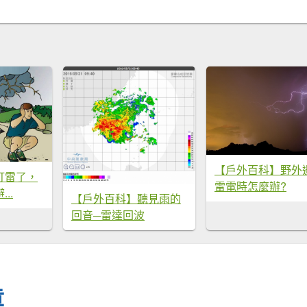
【戶外百科】野外
打雷了，
雷電時怎麼辦?
..
【戶外百科】聽見雨的
回音─雷達回波
章