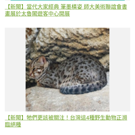
【新聞】當代大家經典 筆墨橫姿 師大美術聯誼會書
畫展於太魯閣遊客中心開展
【新聞】牠們更該被關注！台灣這4種野生動物正瀕
臨絕種