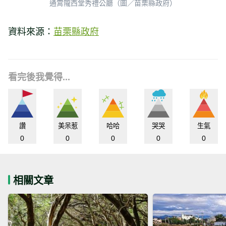
通霄隴西堂秀禮公廳（圖／苗栗縣政府）
資料來源：
苗栗縣政府
看完後我覺得...
讚
美呆惹
哈哈
哭哭
生氣
0
0
0
0
0
相關文章