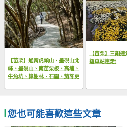
【苗栗】三銅連走
【苗栗】通霄虎頭山、墨硯山北
鑼車站連走)
峰、墨硯山、南苗栗板、高埔、
牛角坑、樟樹林、石圍、茄苳更
您也可能喜歡這些文章