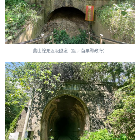
舊山線見返阪隧道（圖／苗栗縣政府）