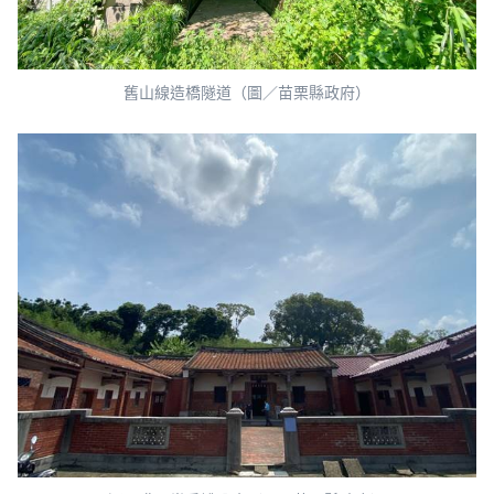
舊山線造橋隧道（圖／苗栗縣政府）