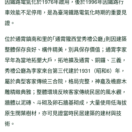
因鐵路電氣化於1976年啟用，後於1996年因鐵路行
車效能不足停用，是為臺灣鐵路電氣化時期的重要見
證。
位於通霄鎮南和里的｢通霄隴西堂秀禮公廳｣則因建築
整體保存良好、構件精美，別具保存價值；通霄李家
早年為當地拓墾大戶，拓地擴及通霄、銅鑼、三義，
秀禮公廳為李家來台第三代建於1931（昭和6）年，
屬於典型客家傳統三合院，格局完整，神龕及檐廊木
雕精緻典雅；整體環境反映客家傳統民居的風水觀，
牆體以泥磚、斗砌及卵石牆基砌成，大量使用低海拔
原生闊葉樹材，亦可見證當時民居建築的建材與技
術。