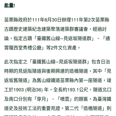
能量!
苗栗縣政府於111年8月30日辦理111年第2次苗栗縣
古蹟歷史建築紀念建築聚落建築群審議會，經過討
論，指定古蹟「臺鐵舊山線─見返坂隧道群」、「通
霄隴西堂秀禮公廳」等2件文化資產。
此次指定之「臺鐵舊山線─見返坂隧道群」包含日治
時期的見返阪隧道與後期興建的造橋隧道，其中「見
返坂舊隧道」為舊山線鐵道苗栗縣內第一座隧道，竣
工於1903 (明治36) 年，全長約193.1公尺，隧道北口
及南口分別有「穿月」、「噴雲」的題匾，為臺灣鐵
道史及技術工法的重要見證。第二代「造橋隧道」則