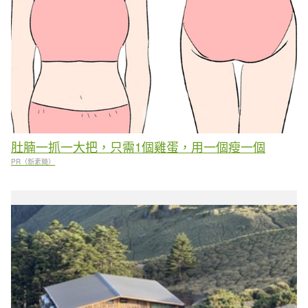
肚腩一抓一大把，只需1個雞蛋，用一個瘦一個
PR（新素簡）