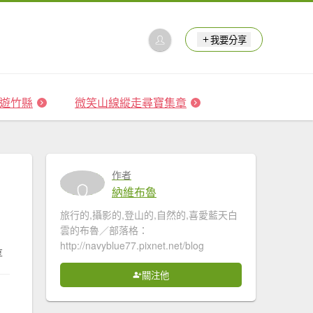
我要分享
 森遊竹縣
微笑山線縱走尋寶集章
作者
納維布魯
旅行的,攝影的,登山的,自然的,喜愛藍天白
雲的布魯／部落格：
http://navyblue77.pixnet.net/blog
享
關注他