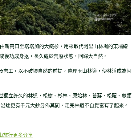
道，由新高口至塔塔加的大鐵杉，用來取代阿里山林場的東埔線
設完成後功成身退，長久處於荒廢狀態，回歸大自然。
及志工，以不破壞自然的前提，整理玉山林道，使林道成為阿
世獨立許久的林道，松樹、杉林、原始林、苔蘚、松蘿、蕨類
。沿途更有千元大鈔分佈其間，走完林道不自覺富有了起來。
山旅行更多分享