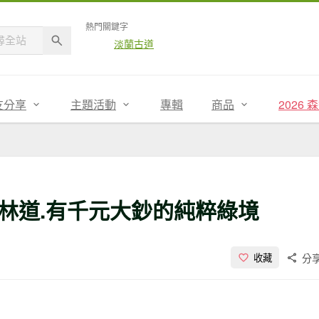
熱門關鍵字
淡蘭古道
友分享
主題活動
專輯
商品
2026
林道.有千元大鈔的純粹綠境
分
收藏