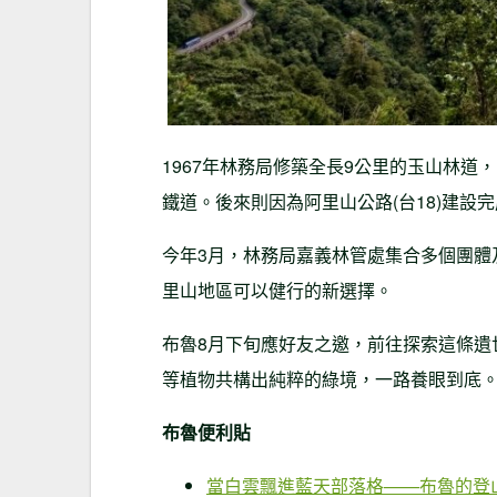
1967年林務局修築全長9公里的玉山林
鐵道。後來則因為阿里山公路(台18)建
今年3月，林務局嘉義林管處集合多個團體
里山地區可以健行的新選擇。
布魯8月下旬應好友之邀，前往探索這條遺
等植物共構出純粹的綠境，一路養眼到底
布魯便利貼
當白雲飄進藍天部落格——布魯的登