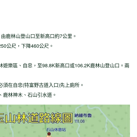
。由鹿林山登山口至新高口約7公里。
50公尺，下降460公尺。
樂區、自忠，至98.8K新高口或106.2K鹿林山登山口。兩
須在自忠(特富野古道入口)先上廁所。
、鹿林神木、石山引水道。