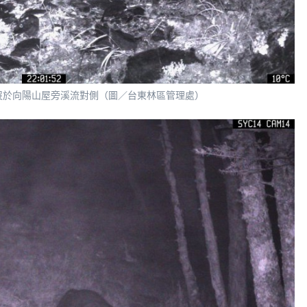
出沒於向陽山屋旁溪流對側（圖／台東林區管理處）