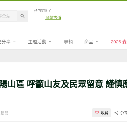
熱門關鍵字
淡蘭古道
友分享
主題活動
專輯
商品
2026
陽山區 呼籲山友及民眾留意 謹慎
1次點閱
分
收藏