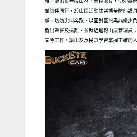
時，要落實無痕山林，簡樸飲食，切勿將
並結伴同行，於山區活動建議攜帶防熊護
靜，切勿尖叫奔跑，以面對臺灣黑熊緩步
發出聲響及遠離，並就近通報山屋管理員
宣導工作，讓山友及民眾學習掌握正確的