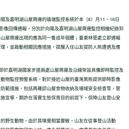
陽及嘉明湖山屋周邊的遠端監控系統於本（8）月11、16日
時影像回傳通報，分別於向陽及嘉明湖山屋周邊監控相機紀錄到
陽山屋周邊出現的應為同一隻成年個體；臺東林管處立即通報
管理，並啟動相關因應措施，提醒入住山友提防人熊遭遇及應
處即於嘉明湖國家步道兩處山屋周邊及沿線架設具備即時監控及
生動物監控預警系統，對於接近山屋的臺灣黑熊提供即時影像
屋防範措施，包括再確認山屋食物收納及場域安全檢查等，管
措施宣導，期許在落實生態保育目的前提下，保障山友登山安
貴的野生動物，由於其嗅覺相當靈敏，山友在從事登山活動