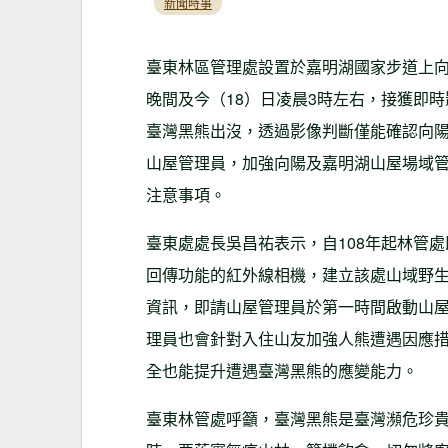
新聞時事
臺東林區管理處設置於嘉明湖國家步道上向
晚間及今（18）日凌晨3時左右，接獲即
臺灣黑熊出沒，透過影像判斷僅能確認向
山屋管理員，加強向陽及嘉明湖山屋場域
注意事項。
臺東處處長吳昌祐表示，自108年起林管
回傳功能的紅外線相機，建立該處山域野
資訊，即請山屋管理員於第一時間啟動山
理員也會針對入住山友加強人熊遭遇因應
全也能提升遭遇臺灣黑熊的應變能力。
臺東林管處呼籲，臺灣黑熊是臺灣瀕危珍