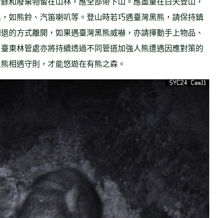
廚餘和廢棄物留在山林，應全部帶下山。應盡量在白天登山，
具，如熊鈴、汽笛喇叭等。登山時若巧遇臺灣黑熊，請保持鎮
倒退的方式離開，如果遇臺灣黑熊威嚇，亦請揮動手上物品、
；臺東林管處亦將持續透過不同管道加強人熊遭遇因應對策的
人熊相遇守則，才能悠遊在有熊之森。