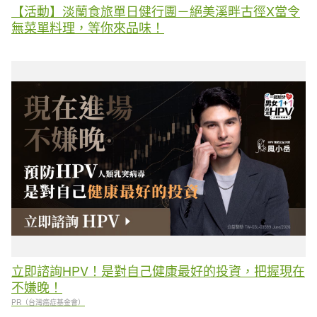
【活動】淡蘭食旅單日健行團－絕美溪畔古徑X當令
無菜單料理，等你來品味！
立即諮詢HPV！是對自己健康最好的投資，把握現在
不嫌晚！
PR（台灣癌症基金會）