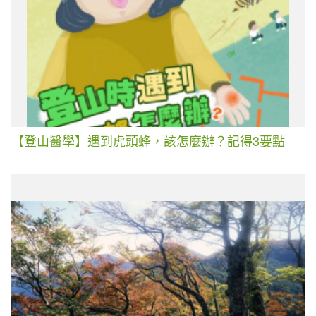
【登山醫學】遇到虎頭蜂，該怎麼辦？記得3要點