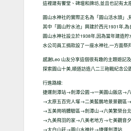
這裡建有饗堂、碑壇和牌坊,並且也記有太
圓山水神社的實際正名為「圓山活水頭」,
其中「圓山貯水池」興建於西元1931年,
圓山水神社設立於1938年,因為當年建造貯
水公司員工捐款設了一座水神社,一方面祭
感謝Leo 山友分享這個很有趣的主題遊記
探索圓山十美,順道訪造八二三砲戰紀念公
行進路線:
捷運劍潭站→劍潭公園→一美圓山飯店→
→太原五百完人塚→二美藍鵲地景景觀區
→五美崗哨體驗區→劍潭山→六美繁榮台
→九美飛羽的家→八美老地方→七美觀音
→太白山莊→圓山水神社→捷運劍潭站