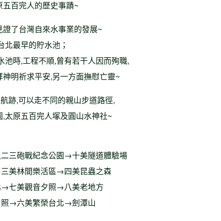
原五百完人的歷史事蹟~
見證了台灣自來水事業的發展~
為台北最早的貯水池；
水池時,工程不順,曾有若干人因而殉職,
拜神明祈求平安,另一方面撫慰亡靈~
及航跡,可以走不同的親山步道路徑,
園,太原五百完人塚及圓山水神社~
八二三砲戰紀念公園→十美隧道體驗場
→三美林間樂活區→四美昆蟲之森
北→七美觀音夕照→八美老地方
夕照→六美繁榮台北→劍潭山