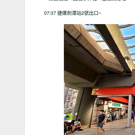
07:37 捷運劍潭站2號出口~