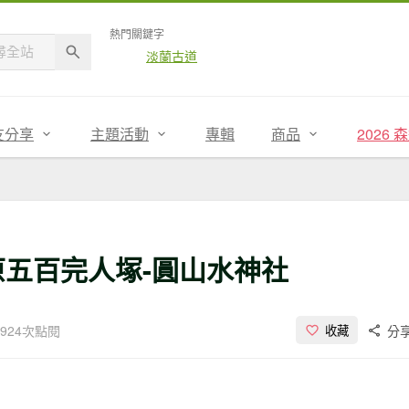
熱門關鍵字
淡蘭古道
友分享
主題活動
專輯
商品
2026
原五百完人塚-圓山水神社
,924次點閱
分
收藏