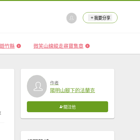
我要分享
 森遊竹縣
微笑山線縱走尋寶集章
作者
陽明山腳下的法蘭克
關注他
享