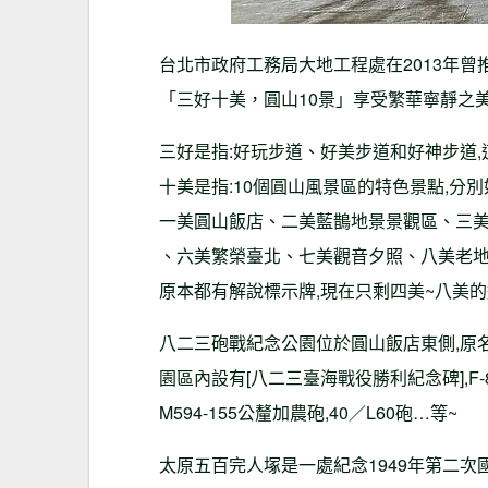
台北市政府工務局大地工程處在2013年曾
「三好十美，圓山10景」享受繁華寧靜之
三好是指:好玩步道、好美步道和好神步道,
十美是指:10個圓山風景區的特色景點,分別
一美圓山飯店、二美藍鵲地景景觀區、三
、六美繁榮臺北、七美觀音夕照、八美老
原本都有解說標示牌,現在只剩四美~八美的
八二三砲戰紀念公園位於圓山飯店東側,原名
園區內設有[八二三臺海戰役勝利紀念碑],F-8
M594-155公釐加農砲,40／L60砲…等~
太原五百完人塚是一處紀念1949年第二次