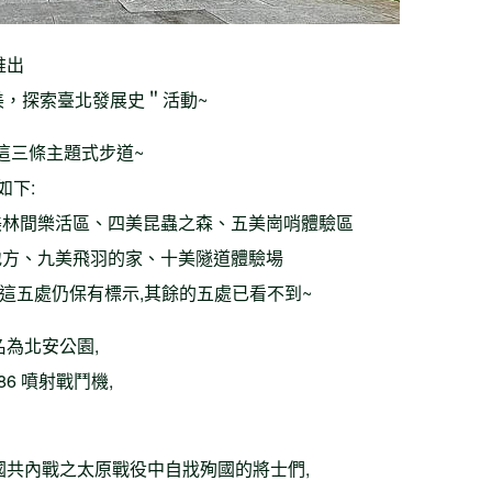
推出
美，探索臺北發展史＂活動~
這三條主題式步道~
如下:
美林間樂活區、四美昆蟲之森、五美崗哨體驗區
地方、九美飛羽的家、十美隧道體驗場
這五處仍保有標示,其餘的五處已看不到~
為北安公園,
6 噴射戰鬥機,
國共內戰之太原戰役中自戕殉國的將士們,