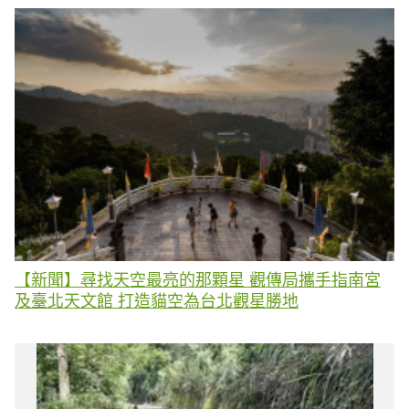
【新聞】尋找天空最亮的那顆星 觀傳局攜手指南宮
及臺北天文館 打造貓空為台北觀星勝地