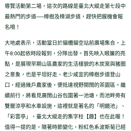
導覽活動第二場，這次的路線是臺北大縱走第七段中
最熱門的步道──樟樹及樟湖步道，趕快把握機會報
名唷！
大地處表示，活動當日於貓纜貓空站前廣場集合，上
午8:00起依時段報到，分隊出發。首先映入眼簾的亮
點，是展現早期山區農家的生活樣貌的木炭窯與豬圈
之意象，也是平坦好走、老少咸宜的樟樹步道登山
口，經過幾戶農家後，便抵達視野開闊的茶園區。繼
續前行，將看見廣闊山谷包圍著一池塘，而池畔旁有
雙層涼亭和水車設施，這裡就是著名的「明鏡池」、
「彩雲亭」，臺北大縱走的集字柱【趣】也在此喔！
值得一提的是，隨著時節變化，粉紅色系波斯菊已經