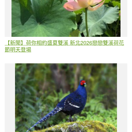
【新聞】荷你相約盛夏雙溪 新北2026戀戀雙溪荷花
節明天登場