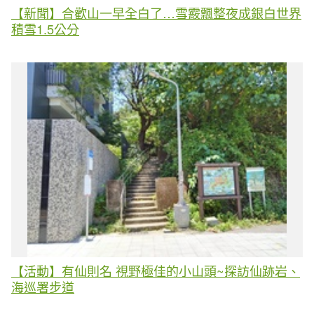
【新聞】合歡山一早全白了…雪霰飄整夜成銀白世界
積雪1.5公分
【活動】有仙則名 視野極佳的小山頭~探訪仙跡岩、
海巡署步道