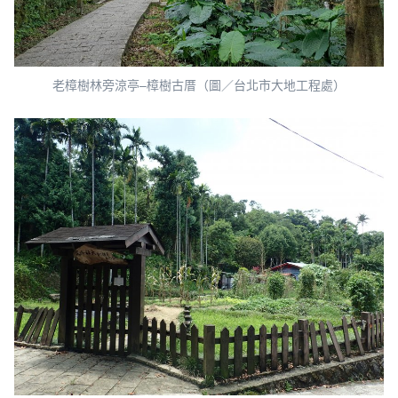
老樟樹林旁涼亭–樟樹古厝（圖／台北市大地工程處）