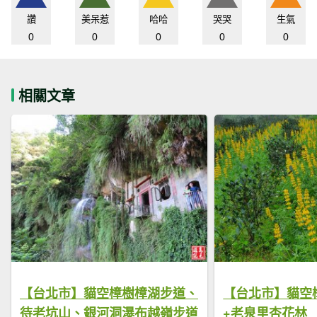
讚
美呆惹
哈哈
哭哭
生氣
0
0
0
0
0
相關文章
【台北市】貓空樟樹樟湖步道、
【台北市】貓空
待老坑山、銀河洞瀑布越嶺步道
+老泉里杏花林