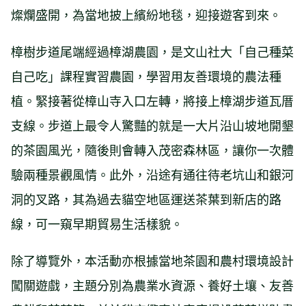
燦爛盛開，為當地披上繽紛地毯，迎接遊客到來。
樟樹步道尾端經過樟湖農園，是文山社大「自己種菜
自己吃」課程實習農園，學習用友善環境的農法種
植。緊接著從樟山寺入口左轉，將接上樟湖步道瓦厝
支線。步道上最令人驚豔的就是一大片沿山坡地開墾
的茶園風光，隨後則會轉入茂密森林區，讓你一次體
驗兩種景觀風情。此外，沿途有通往待老坑山和銀河
洞的叉路，其為過去貓空地區運送茶葉到新店的路
線，可一窺早期貿易生活樣貌。
除了導覽外，本活動亦根據當地茶園和農村環境設計
闖關遊戲，主題分別為農業水資源、養好土壤、友善