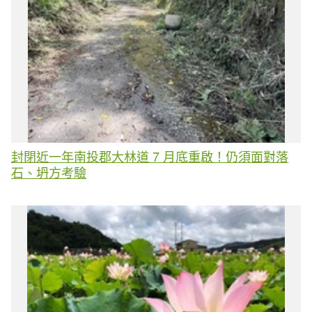
封閉近一年南投郡大林道 7 月底重啟！仍須面對落
石、坍方考驗