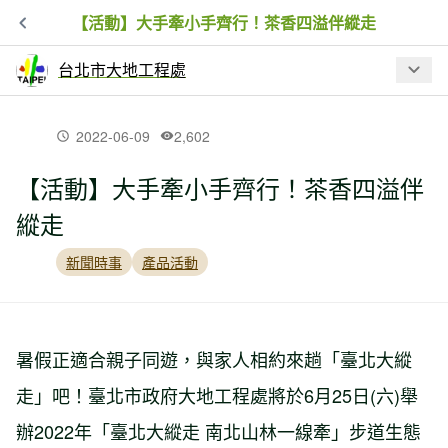
【活動】大手牽小手齊行！茶香四溢伴縱走
台北市大地工程處
最新文章
2022-06-09
2,602
【活動】大手牽小手齊行！茶香四溢伴
【活動】竹子湖「花田樂章」上山賞繡
縱走
球
新聞時事
產品活動
【新聞】《臺北大縱走導覽手冊》- 實地
記載 130 公里人文生態，搭捷運公車就
能深讀臺北！！
暑假正適合親子同遊，與家人相約來趟「臺北大縱
走」吧！臺北市政府大地工程處將於6月25日(六)舉
【活動】有仙則名 視野極佳的小山頭~探
訪仙跡岩、海巡署步道
辦2022年「臺北大縱走 南北山林一線牽」步道生態