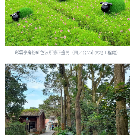
彩雲亭旁粉紅色波斯菊正盛開（圖／台北市大地工程處）