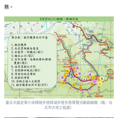
務。
臺北大縱走第七段樟樹步道樟湖步道生態導覽活動路線圖（圖／台
北市大地工程處）