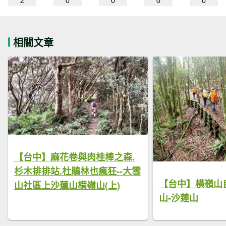
2
0
0
0
0
相關文章
【台中】麻花卷與肉桂棒之森.
杉木排排站.杜鵑林也瘋狂--大雪
【台中】橫嶺山
山社區上沙蓮山橫嶺山(上)
山-沙蓮山