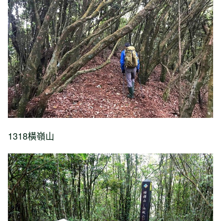
1318橫嶺山