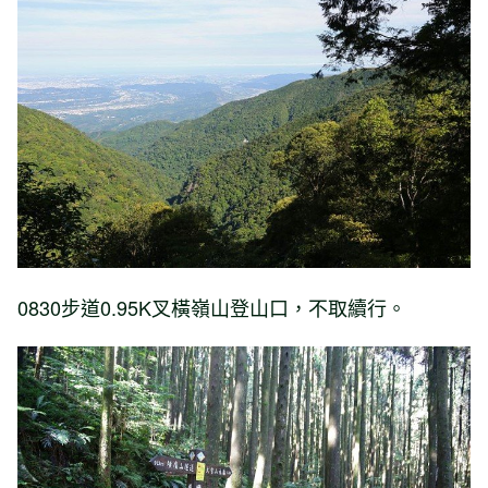
0830步道0.95K叉橫嶺山登山口，不取續行。