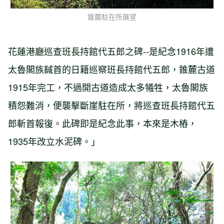
錐麓駐在所展望
花蓮港廳巡查班長持館代五郎之碑--是紀念1916年遭
太魯閣族馘首的日籍巡察班長持館代五郎，錐麓古道
1915年完工，不過開古道造成太多犧牲，太魯閣族
積怨難消，便襲擊斷崖駐在所，將巡查班長持館代五
郎斬首報復。此碑即是紀念此事，本來是木樁，
1935年改立水泥碑。」