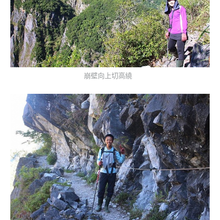
崩壁向上切高繞