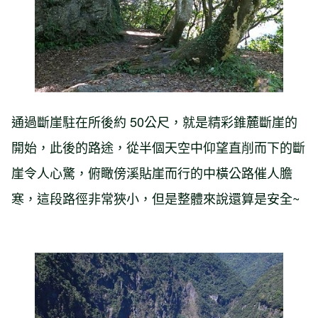
通過斷崖駐在所後約 50公尺，就是精彩錐麓斷崖的
開始，此後的路途，從半個天空中仰望直削而下的斷
崖令人心驚，俯瞰傍溪貼崖而行的中橫公路催人膽
寒，這段路徑非常狹小，但是整體來說還算是安全~