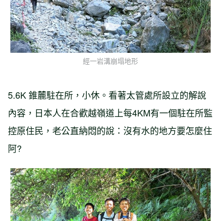
經一岩溝崩塌地形
5.6K 錐麓駐在所，小休。看著太管處所設立的解說
內容，日本人在合歡越嶺道上每4KM有一個駐在所監
控原住民，老公直納悶的說：沒有水的地方要怎麼住
阿?