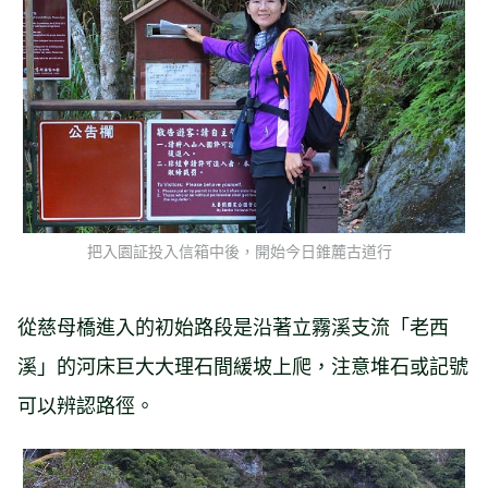
把入園証投入信箱中後，開始今日錐麓古道行
從慈母橋進入的初始路段是沿著立霧溪支流「老西
溪」的河床巨大大理石間緩坡上爬，注意堆石或記號
可以辨認路徑。