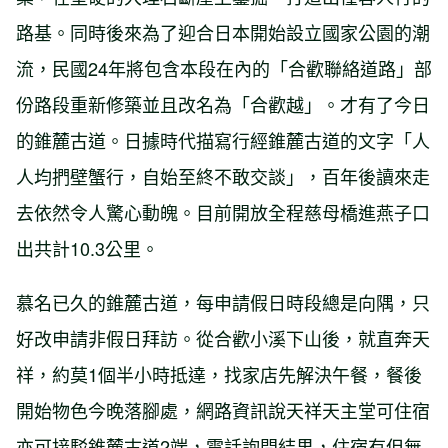
路基。同時後來為了迎合日本開始設立國家公園的潮
流，民國24年將包含本段在內的「合歡聯絡道路」部
份路段重新修築並且改名為「合歡越」。才有了今日
的錐麓古道。日據時代描寫行經錐麓古道的文字「人
人均捫壁蟹行，自始至終不敢交談」，百年後讀來走
去依然令人驚心動魄。目前開放全程慈母橋進燕子口
出共計10.3公里。
慕名已久的錐麓古道，每申請假日時段總是向隅，只
好改申請非假日拜訪。從合歡小溪下山後，就直奔天
祥，約莫1個半小時抵達，找家店先解決午餐，餐後
開始物色今晚落腳處，網路資訊說天祥天主堂可住宿
亦可接駁錐麓古道2端，電話詢問結果，住宿有但無