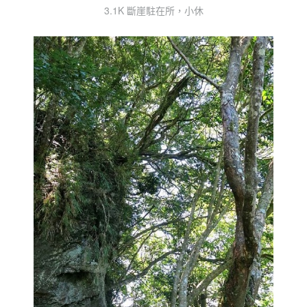
3.1K 斷崖駐在所，小休