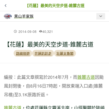
【花蓮】最美的天空步道-錐麓古道
黑山羊家族
最新文章
2014-09-08
40,321
【花蓮】最美的天空步道-錐麓古道
【南投】留龍頭走忘憂森林、金柑樹山
路線旅遊
花蓮趴趴走
壯麗太魯閣
【花蓮】合歡越嶺古道（大禹嶺-卯木山-
關原駐在所-觀雲山莊）
編按：此篇文章撰寫於2014年7月，而
錐麓古道
因颱
風封閉後，自8月16日7時起，開放東端入口處(錐麓
【南投】立鷹山O型走
吊橋)至3.1K原路折返。
錐麓古道
，位處花蓮縣立霧溪北岸，山徑鑿闢於陡峭