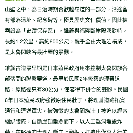
山壁之中，為日治時期合歡越嶺道的一部分，沿途留
有部落遺址、紀念碑等，極具歷史文化價值，因此被
劃設為「史蹟保存區」。錐麓與福磯斷崖隔溪對峙，
長約1.2公里，高約600公尺，幾乎全由大理岩構成，
是太魯閣峽谷最壯麗的景觀。
錐麓古道最早期是日本殖民政府用來控制太魯閣族各
部落間的聯繫要道，最早於民國2年修築的理蕃道
路，原路徑只有30公分，僅容得下併合的雙腳。民國
6年日本殖民政府強徵原住民壯丁，將理蕃道路拓寬
通行和運送軍火，被強徵的太魯閣族壯丁被迫以繩索
綑綁腰際，自斷崖頂垂懸而下，以人工鑿洞埋設炸
藥，在堅硬的大理石斷崖上鑿掘、打造出僅容人行的