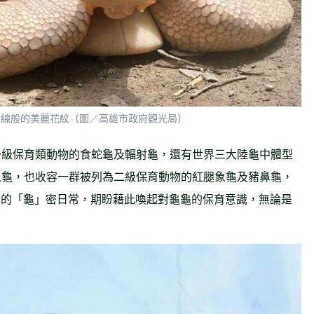
射線般的美麗花紋（圖／高雄市政府觀光局）
一級保育類動物的食蛇龜及輻射龜，還有世界三大陸龜中體型
象龜，也收容一群被列為二級保育動物的紅腿象龜及豬鼻龜，
牠們的「龜」密日常，期盼藉此喚起對龜龜的保育意識，無論是