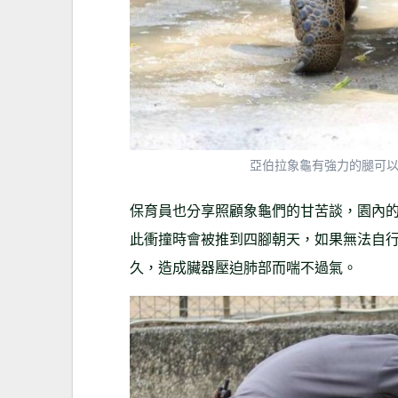
亞伯拉象龜有強力的腿可
保育員也分享照顧象龜們的甘苦談，園內
此衝撞時會被推到四腳朝天，如果無法自
久，造成臟器壓迫肺部而喘不過氣。