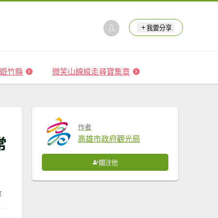
我要分享
 森遊竹縣
微笑山線縱走尋寶集章
作者
常
高雄市政府觀光局
關注他
享