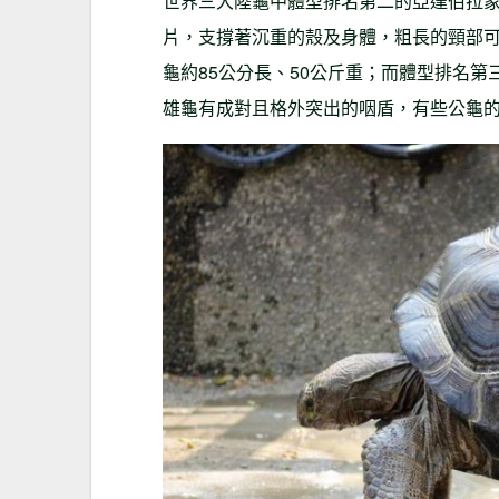
世界三大陸龜中體型排名第二的亞達伯拉
片，支撐著沉重的殼及身體，粗長的頸部
龜約85公分長、50公斤重；而體型排名
雄龜有成對且格外突出的咽盾，有些公龜