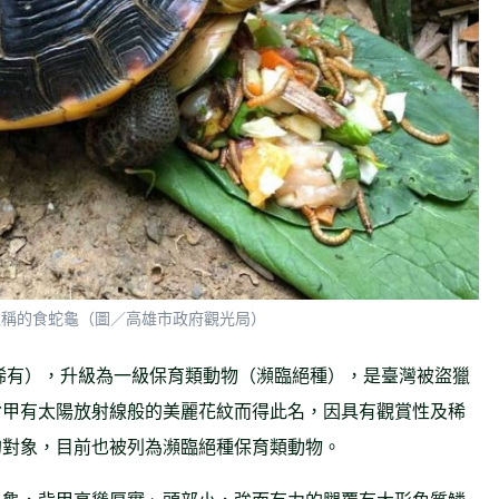
之稱的食蛇龜（圖／高雄市政府觀光局）
貴稀有），升級為一級保育類動物（瀕臨絕種），是臺灣被盜獵
背甲有太陽放射線般的美麗花紋而得此名，因具有觀賞性及稀
的對象，目前也被列為瀕臨絕種保育類動物。