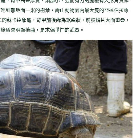
象龜，背甲高聳厚實、頭部小，強而有力的腿覆有大形角質鱗
可吃到離地面一米的樹葉，壽山動物園內最大隻的亞達伯拉象
第三的蘇卡達象龜，背甲前後緣為鋸齒狀，前肢鱗片大而重疊，
的緣盾會明顯捲曲，是求偶爭鬥的武器。