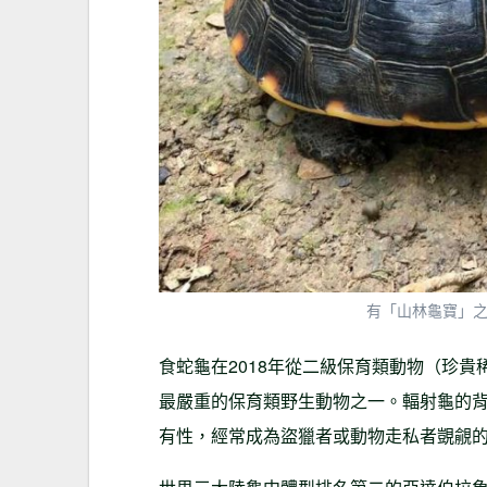
有「山林龜寶」
食蛇龜在2018年從二級保育類動物（珍
最嚴重的保育類野生動物之一。輻射龜的
有性，經常成為盜獵者或動物走私者覬覦