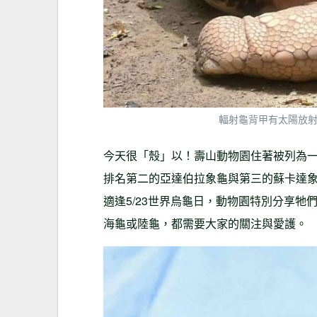
輻射龜背甲有太陽放
今天很「殼」以！壽山動物園住著被列為
排名第二的亞達伯拉象龜與第三的蘇卡達
適逢5/23世界烏龜日，動物園特別分享
海龜或陸龜，都需要大家的關注與愛護。