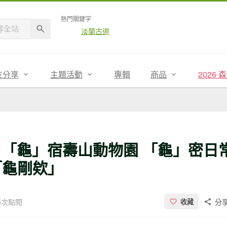
熱門關鍵字
淡蘭古道
友分享
主題活動
專輯
商品
2026
日 「龜」宿壽山動物園 「龜」密日
「龜剛欸」
35次點閱
分
收藏