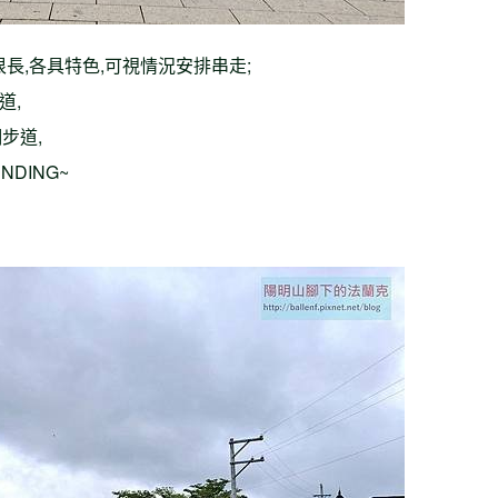
長,各具特色,可視情況安排串走;
道,
步道,
DING~