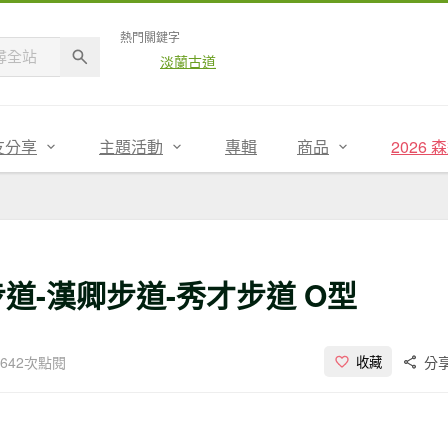
熱門關鍵字
淡蘭古道
友分享
主題活動
專輯
商品
2026
道-漢卿步道-秀才步道 O型
,642次點閱
分
收藏