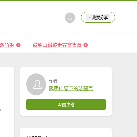
我要分享
 森遊竹縣
微笑山線縱走尋寶集章
作者
陽明山腳下的法蘭克
關注他
享