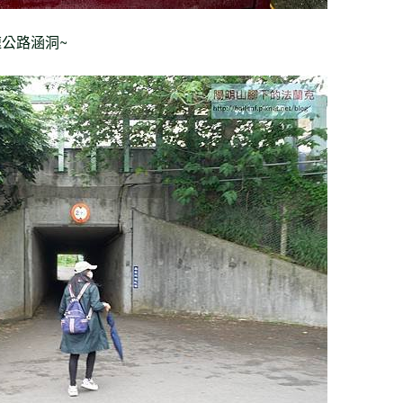
速公路涵洞~