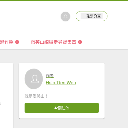
我要分享
 森遊竹縣
微笑山線縱走尋寶集章
作者
Hsin-Tien Wen
就是愛爬山！
享
關注他