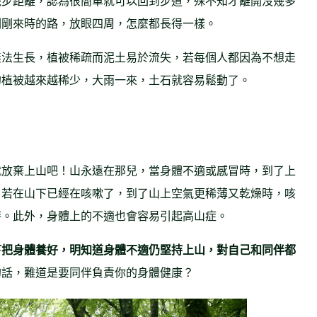
幾步距離，認為很簡單就可以回到步道，殊不知才離開沒幾多
剛剛來時的路，放眼四周，怎麼都長得一樣。
無法生長，植被稀疏而泥土易於流失，若每個人都因為不想走
的植被越來越稀少，大雨一來，土石就容易鬆動了。
就放棄上山吧！山永遠在那兒，當身體不適或感冒時，到了上
，若在山下已經在咳嗽了，到了山上空氣更稀薄又乾燥時，咳
時。此外，身體上的不適也會容易引起高山症。
下把身體養好，明知道身體不適仍堅持上山，對自己和同伴都
的話，難道是要同伴負責你的身體健康？