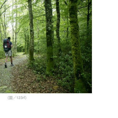
（圖／123rf）