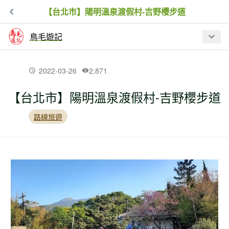
【台北市】陽明溫泉渡假村-吉野櫻步道
鳥毛遊記
最新文章
2022-03-26
2,871
【台北市】陽明溫泉渡假村-吉野櫻步道
【新北市】金字碑古道牡丹山至黃金博
物館
路線旅遊
【新北市】新山夢湖步道驚現黑金剛
【新北市】跤頭趺崙步道-楓樹湖古道-水
管路-十八彎古道縱走