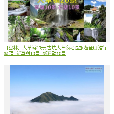
【雲林】大草嶺20景:古坑大草嶺地區旅遊登山健行
總匯--新草嶺10景+新石壁10景