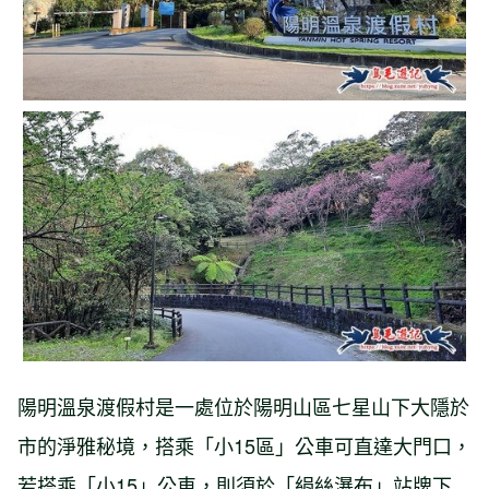
陽明溫泉渡假村是一處位於陽明山區七星山下大隱於
市的淨雅秘境，搭乘「小15區」公車可直達大門口，
若搭乘「小15」公車，則須於「絹絲瀑布」站牌下