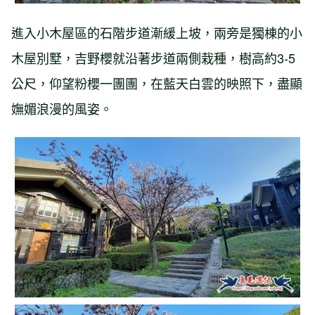
進入小木屋區的石階步道漸緩上坡，兩旁是獨棟的小
木屋別墅，吉野櫻就沿著步道兩側栽種，樹高約3-5
公尺，仰望粉櫻一團團，在藍天白雲的映照下，盡顯
嫵媚浪漫的風姿。