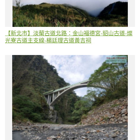
【新北市】淡蘭古道北路：金山福德宮-貂山古道-燦
光寮古道主支線-楊廷理古道黃吉祠