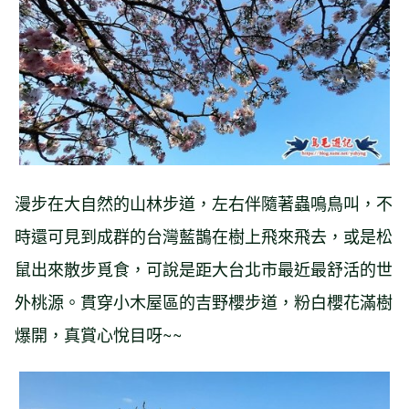
漫步在大自然的山林步道，左右伴隨著蟲鳴鳥叫，不
時還可見到成群的台灣藍鵲在樹上飛來飛去，或是松
鼠出來散步覓食，可說是距大台北市最近最舒活的世
外桃源。貫穿小木屋區的吉野櫻步道，粉白櫻花滿樹
爆開，真賞心悅目呀~~