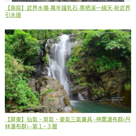
【南投】武界水壩-萬年鐘乳石-栗栖溪一線天-新武界
引水道
【屏東】仙氣、英氣、豪氣三氣兼具--神鷹瀑布群(丹
林瀑布群)--第１~３層