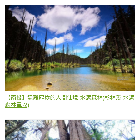
【南投】遠離塵嚣的人間仙境-水漾森林(杉林溪-水漾
森林單攻)