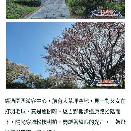
經過園區遊客中心，前有大草坪空地，見一對父女在
打羽毛球，真是悠閒呀。返吉野櫻步道原路拾階而
下，陽光穿透粉櫻樹梢，閃爍著耀眼的光芒，一架飛