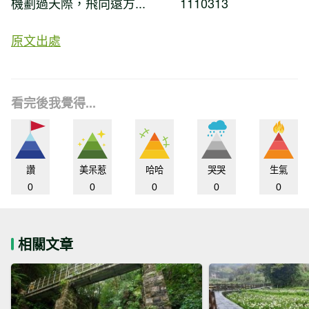
機劃過天際，飛向遠方... 1110313
原文出處
看完後我覺得...
讚
美呆惹
哈哈
哭哭
生氣
0
0
0
0
0
相關文章