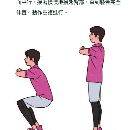
面平行。接著慢慢地抬起臀部，直到膝蓋完全
伸直。動作重複進行。