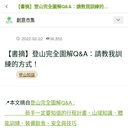
【書摘】登山完全圖解Q&A：請教我訓練的方式！
創意市集
最新文章
2022-02-22
36,852
【書摘】登山完全圖解Q&A：請教我訓
【書訊】山岳醫生告訴你！ 111道Q&A
練的方式！
解析安全登山X戶外傷害應對
登山知識
【書摘】登山完全圖解Q&A：天氣與雷
擊是可以預測的嗎？
📍本文摘自
登山完全圖解Q&A :
【書摘】登山完全圖解Q&A：請教我訓
新手一定要知道的行程計畫、山域知識、體
練的方式！
能訓練、裝備飲食、安全與技巧