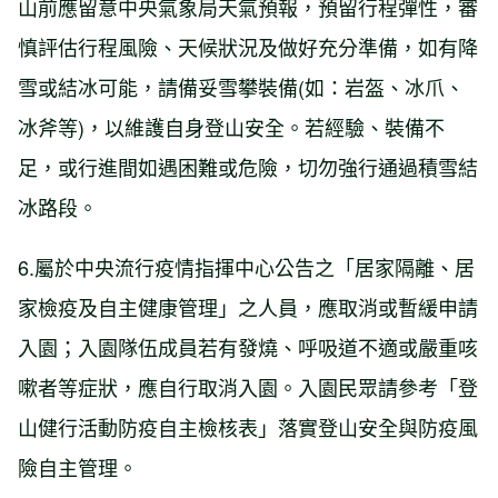
山前應留意中央氣象局天氣預報，預留行程彈性，審
慎評估行程風險、天候狀況及做好充分準備，如有降
雪或結冰可能，請備妥雪攀裝備(如：岩盔、冰爪、
冰斧等)，以維護自身登山安全。若經驗、裝備不
足，或行進間如遇困難或危險，切勿強行通過積雪結
冰路段。
6.屬於中央流行疫情指揮中心公告之「居家隔離、居
家檢疫及自主健康管理」之人員，應取消或暫緩申請
入園；入園隊伍成員若有發燒、呼吸道不適或嚴重咳
嗽者等症狀，應自行取消入園。入園民眾請參考「登
山健行活動防疫自主檢核表」落實登山安全與防疫風
險自主管理。