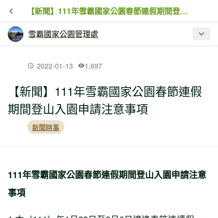
【新聞】111年雪霸國家公園春節連假期間登山入園申請注意事項
雪霸國家公園管理處
最新文章
2022-01-13
1,697
【新聞】111年雪霸國家公園春節連假
關於監察院糾正三六九山莊興建工程案
期間登山入園申請注意事項
將務實檢討改進並精進高山工程管理
新聞時事
【新聞】雪霸七卡行動日修步道清垃圾
守護山林成果豐碩
111年雪霸國家公園春節連假期間登山入園申請注意
【新聞】雪霸將進入雪季期，登雪山前
事項
請做好這些事