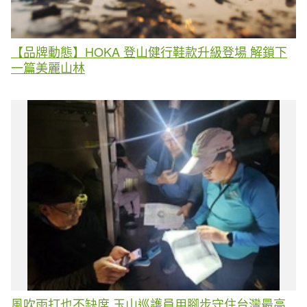
【品牌動態】HOKA 登山健行鞋款升級登場 解鎖下
一篇美麗山林
風吹雨打也不缺席 玉山巡護員用腳步守住台灣最高