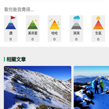
看完後我覺得...
讚
美呆惹
哈哈
哭哭
生氣
0
0
0
0
0
相關文章