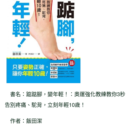
書名：踮踮腳，變年輕！：奧運強化教練教你3秒
告別疼痛、駝背，立刻年輕10歲！
作者：飯田潔