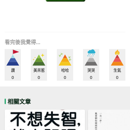
看完後我覺得...
讚
美呆惹
哈哈
哭哭
生氣
0
0
0
0
0
相關文章