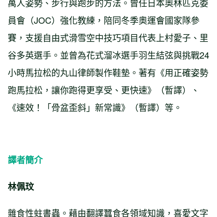
萬人姿勢、步行與跑步的方法。曾任日本奧林匹克委
員會（JOC）強化教練，陪同冬季奧運會國家隊參
賽，支援自由式滑雪空中技巧項目代表上村愛子、里
谷多英選手。並曾為花式溜冰選手羽生結弦與挑戰24
小時馬拉松的丸山律師製作鞋墊。著有《用正確姿勢
跑馬拉松，讓你跑得更享受、更快速》（暫譯）、
《速效！「骨盆歪斜」新常識》（暫譯）等。
譯者簡介
林佩玟
雜食性蛀書蟲。藉由翻譯蠶食各領域知識，喜愛文字