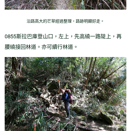
沿路高大的芒草經過整理，路跡明顯好走。
0855斯拉巴庫登山口，左上，先高繞一路陡上，再
腰繞接回林道。亦可續行林道。