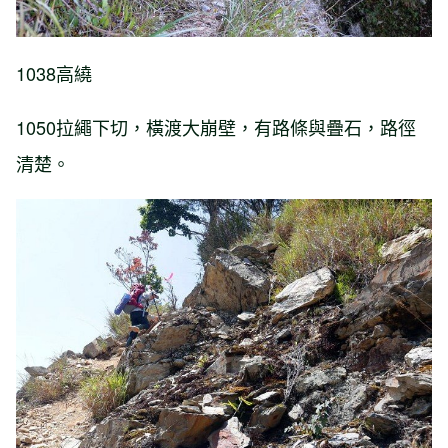
1038高繞
1050拉繩下切，橫渡大崩壁，有路條與疊石，路徑
清楚。