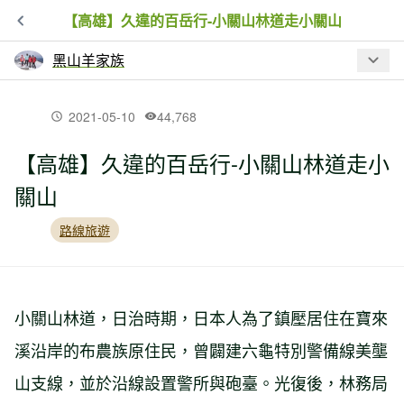
【高雄】久違的百岳行-小關山林道走小關山
黑山羊家族
最新文章
2021-05-10
44,768
【高雄】久違的百岳行-小關山林道走小
【南投】留龍頭走忘憂森林、金柑樹山
關山
路線旅遊
【花蓮】合歡越嶺古道（大禹嶺-卯木山-
關原駐在所-觀雲山莊）
小關山林道，日治時期，日本人為了鎮壓居住在寶來
【南投】立鷹山O型走
溪沿岸的布農族原住民，曾闢建六龜特別警備線美壟
山支線，並於沿線設置警所與砲臺。光復後，林務局