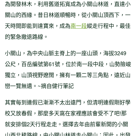
為開發林木，利用舊道拓寬成為小關山林道，直達小
關山的西緣。昔日林道順暢時，從小關山頂西下，一
天時間即能到達寶來，成為
南一段
縱走行程中，最佳
的緊急撤退路線。
小關山，為中央山脈主脊上的一座山頭，海拔3249
公尺，百岳編號第61號，位於南一段中段，山勢險峻
獨立，山頂視野遼闊，擁有一顆二等三角點，遠近山
巒一覽無遺。~摘自健行筆記
其實每到連假已漸漸不太出遠門，但清明連假剛好學
校又放春假，那麼多天窩在家裡應該會受不了吧!那
就安排個2天行程走走。選擇去年由前輩新開的小關
山西北稜路線，由小關山林道走小關山；因此，出發