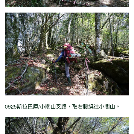
0925斯拉巴庫/小關山叉路，取右腰繞往小關山。