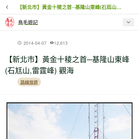
【新北市】黃金十稜之首─基隆山東峰(石尪山,雷霆峰) 觀海
鳥毛遊記
最新文章
2014-04-07
12,613
【新北市】黃金十稜之首─基隆山東峰
【新北市】金字碑古道牡丹山至黃金博
(石尪山,雷霆峰) 觀海
物館
路線旅遊
【新北市】新山夢湖步道驚現黑金剛
【新北市】跤頭趺崙步道-楓樹湖古道-水
管路-十八彎古道縱走