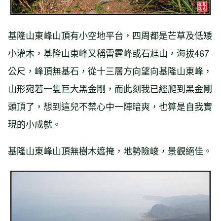
基隆山東峰山頂有小空地平台，四周都是芒草及低矮
小灌木，基隆山東峰又稱雷霆峰或石尪山，海拔467
公尺，峰頂無基石，從十三層方向望向基隆山東峰，
山形宛若一隻巨大黑金剛，而此刻我已經爬到黑金剛
頭頂了，想到這兒不禁心中一陣暗爽，也算是自我實
現的小成就。
基隆山東峰山頂無樹木遮掩，地勢險峻，景觀絕佳。