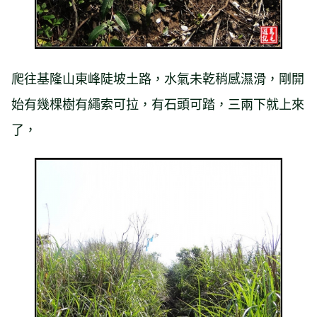
爬往基隆山東峰陡坡土路，水氣未乾稍感濕滑，剛開
始有幾棵樹有繩索可拉，有石頭可踏，三兩下就上來
了，