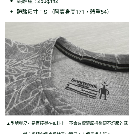
纖維重 : 250g/m2
體驗尺寸：S （阿寶身高171，體重54）
▲型號與尺寸是直接燙在布料上，不會有標籤摩擦後頸不舒服的感
覺；後領內側也設計了小開口，方便吊掛衣服。