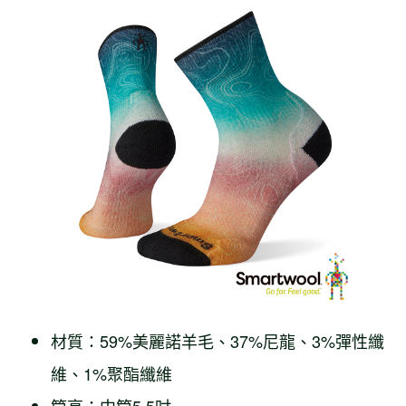
材質：59%美麗諾羊毛、37%尼龍、3%彈性纖
維、1%聚酯纖維
筒高：中筒5.5吋