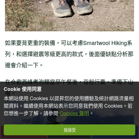
如果要背更重的裝備，可以考慮Smartwool Hiking系
列，和選擇避震等級更高的款式，後面優缺點分析那
邊會介紹一下。
在合歡西峰煮泡麵當早午餐後，背起行囊，準備下山
Cookie 使用同意
囉。
本網站使用 Cookies 以提昇您的使用體驗及統計網路流量相
關資料。繼續使用本網站表示您同意我們使用 Cookies。若
您想進一步了解，請參閱
Cookies 聲明
。
我接受
下一篇
收藏
分享