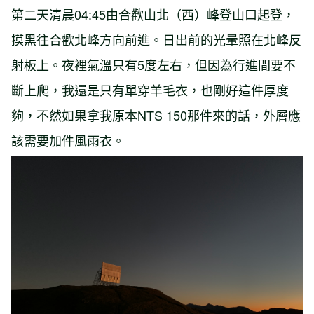
第二天清晨04:45由合歡山北（西）峰登山口起登，
摸黑往合歡北峰方向前進。日出前的光暈照在北峰反
射板上。夜裡氣溫只有5度左右，但因為行進間要不
斷上爬，我還是只有單穿羊毛衣，也剛好這件厚度
夠，不然如果拿我原本NTS 150那件來的話，外層應
該需要加件風雨衣。