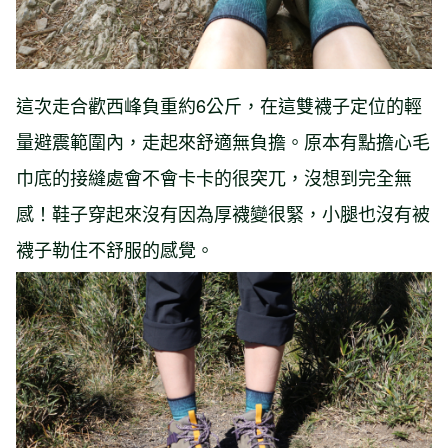
這次走合歡西峰負重約6公斤，在這雙襪子定位的輕
量避震範圍內，走起來舒適無負擔。原本有點擔心毛
巾底的接縫處會不會卡卡的很突兀，沒想到完全無
感！鞋子穿起來沒有因為厚襪變很緊，小腿也沒有被
襪子勒住不舒服的感覺。