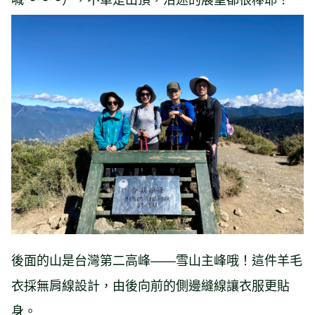
後面的山是台灣第二高峰­——雪山主峰哦！這件羊毛
衣採無肩線設計，由後向前的側邊縫線讓衣服更貼
身。