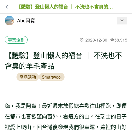
【體驗】登山懶人的福音 ｜ 不洗也不會臭的羊毛產品
Abo阿寶
最新文章
專案企劃
2020-12-30
58,915
【體驗】登山懶人的福音 ｜ 不洗也不
【實測】即刻出發！穿Columbia防水外
會臭的羊毛產品
套與健行鞋探索中部三條必訪步道
產品活動
Smartwool
【體驗】登山懶人的福音 ｜ 不洗也不會
臭的羊毛產品
嗨，我是阿寶！最近週末放假總喜歡往山裡跑，即便
在都市也喜歡望向窗外，看遠方的山。在瑞士的日子
裡愛上爬山，回台灣後發現我們很幸運，這裡的山好