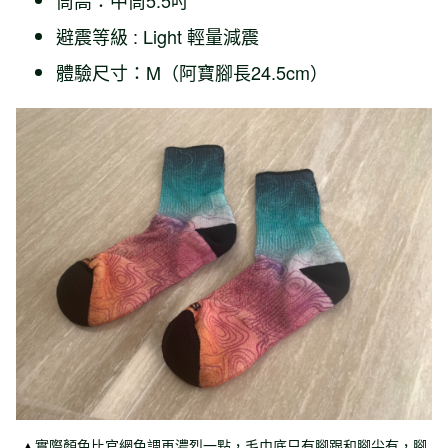
避震等級 : Light 輕量減震
體驗尺寸：M（阿寶腳長24.5cm）
▲
實際顏色比官網色調再濃烈一點，毛巾底只有腳跟和腳尖有，腳