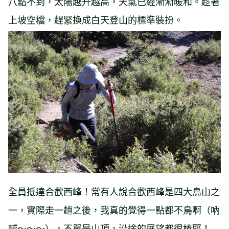
八點不到，太陽越升越高，天氣已經漸漸暖和。趁著
上坡空檔，趕緊換成白天登山的標準裝扮。
全員抵達合歡西峰！常有人說合歡西峰是四大鳥山之
一，實際走一趟之後，我真的覺得一點都不鳥啊（吶
喊～～～），不單是山頂，沿途的展望都很棒耶！