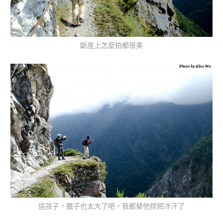
斷崖上怎麼拍都很美
這孩子，膽子也太大了吧，我都替他捏把冷汗了