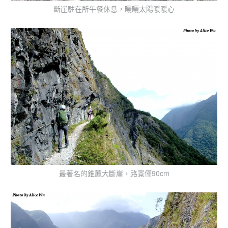
斷崖駐在所午餐休息，曬曬太陽暖暖心
最著名的錐麓大斷崖，路寬僅90cm