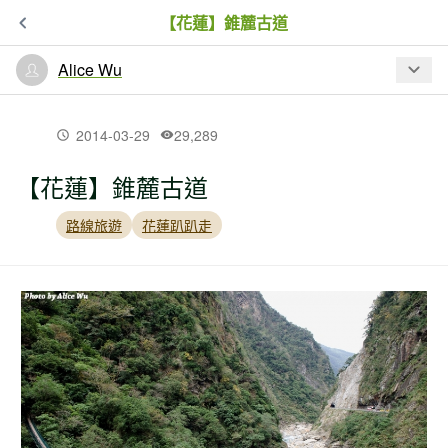
【花蓮】錐麓古道
Alice Wu
最新文章
2014-03-29
29,289
【花蓮】錐麓古道
【南投】不能不再來的合歡北峰
路線旅遊
花蓮趴趴走
【花蓮】錐麓古道
【美哉台灣】內鳥嘴山山毛櫸