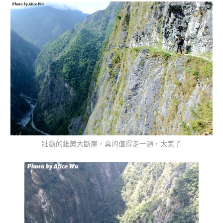
壯觀的錐麓大斷崖，真的值得走一趟，太美了