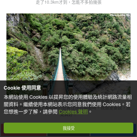
走了10.3km才到，怎能不多拍幾張
Cookie 使用同意
本網站使用 Cookies 以提昇您的使用體驗及統計網路流量相
雖然從燕子口這邊不走古道也能拍到錐麓吊橋，
關資料。繼續使用本網站表示您同意我們使用 Cookies。若
但當我們走在吊橋上被路過的遊客注視討論著時，我還是要說，感
您想進一步了解，請參閱
Cookies 聲明
。
覺真好！
我接受
下一篇
收藏
分享