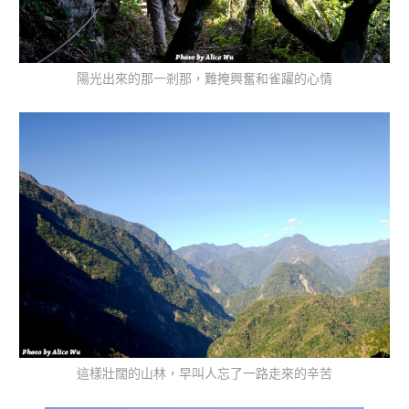
陽光出來的那一剎那，難掩興奮和雀躍的心情
這樣壯闊的山林，早叫人忘了一路走來的辛苦