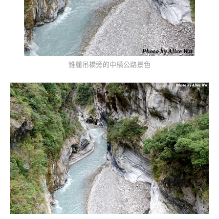
錐麓吊橋旁的中橫公路景色