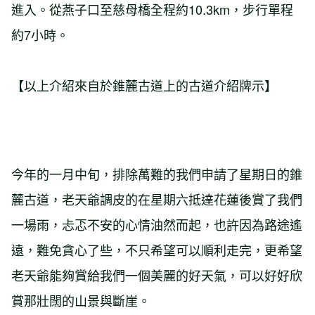
進入。從燕子口至慈母橋全程約10.3km，步行單程
約7小時。
【以上介紹來自於錐麓古道上的古道介紹牌示】
今年的一月中旬，排除萬難的我們申請了星期日的錐
麓古道，老天爺調皮的在星期六抵達花蓮後賞了我們
一場雨，忐忑不安的心情油然而起，也許因為路途遙
遠，難免貪心了些，不只希望可以順利走完，更希望
老天爺能夠賞給我們一個美麗的好天氣，可以好好欣
賞那壯闊的山景與斷崖。