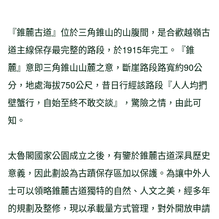
『錐麓古道』位於三角錐山的山腹間，是合歡越嶺古
道主線保存最完整的路段，於1915年完工。『錐
麓』意即三角錐山山麓之意，斷崖路段路寬約90公
分，地處海拔750公尺，昔日行經該路段『人人均捫
壁蟹行，自始至終不敢交談』，驚險之情，由此可
知。
太魯閣國家公園成立之後，有鑒於錐麓古道深具歷史
意義，因此劃設為古蹟保存區加以保護。為讓中外人
士可以領略錐麓古道獨特的自然、人文之美，經多年
的規劃及整修，現以承載量方式管理，對外開放申請