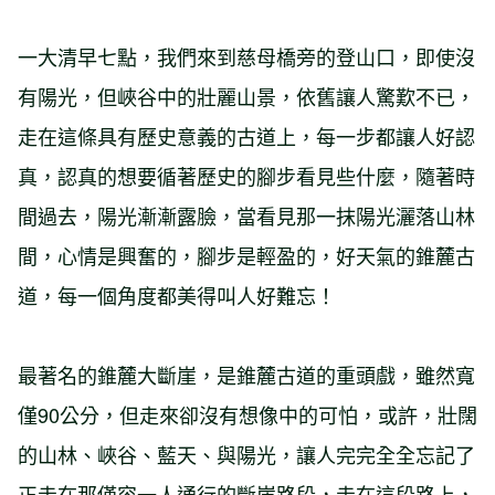
一大清早七點，我們來到慈母橋旁的登山口，即使沒
有陽光，但峽谷中的壯麗山景，依舊讓人驚歎不已，
走在這條具有歷史意義的古道上，每一步都讓人好認
真，認真的想要循著歷史的腳步看見些什麼，隨著時
間過去，陽光漸漸露臉，當看見那一抹陽光灑落山林
間，心情是興奮的，腳步是輕盈的，好天氣的錐麓古
道，每一個角度都美得叫人好難忘！
最著名的錐麓大斷崖，是錐麓古道的重頭戲，雖然寬
僅90公分，但走來卻沒有想像中的可怕，或許，壯闊
的山林、峽谷、藍天、與陽光，讓人完完全全忘記了
正走在那僅容一人通行的斷崖路段，走在這段路上，