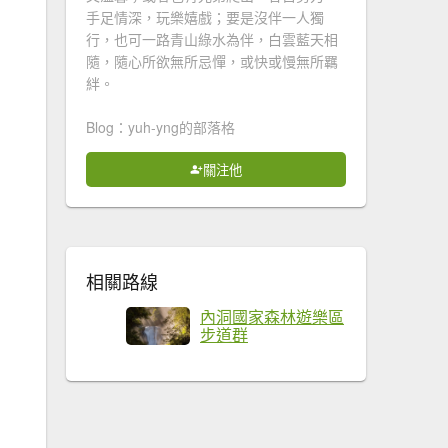
手足情深，玩樂嬉戲；要是沒伴一人獨
行，也可一路青山綠水為伴，白雲藍天相
隨，隨心所欲無所忌憚，或快或慢無所羈
絆。
Blog：yuh-yng的部落格
關注他
相關路線
內洞國家森林遊樂區
步道群