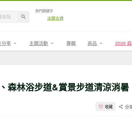
熱門關鍵字
淡蘭古道
友分享
主題活動
專輯
商品
2026
、森林浴步道&賞景步道清涼消暑
分
收藏