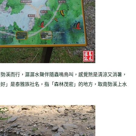
南勢溪而行，潺潺水聲伴隨蟲鳴鳥叫，感覺煞是清涼又消暑，
羅好」是泰雅族社名，指「森林茂密」的地方，取南勢溪上水