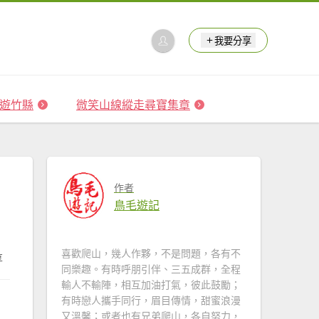
我要分享
 森遊竹縣
微笑山線縱走尋寶集章
作者
鳥毛遊記
喜歡爬山，幾人作夥，不是問題，各有不
享
同樂趣。有時呼朋引伴、三五成群，全程
輸人不輸陣，相互加油打氣，彼此鼓勵；
有時戀人攜手同行，眉目傳情，甜蜜浪漫
又溫馨；或者也有兄弟爬山，各自努力，