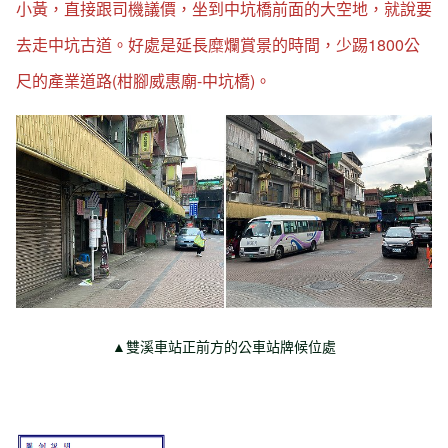
小黃，直接跟司機議價，坐到中坑橋前面的大空地，就說要
去走中坑古道。好處是延長糜爛賞景的時間，少踢1800公
尺的產業道路(柑腳威惠廟-中坑橋)。
▲雙溪車站正前方的公車站牌候位處