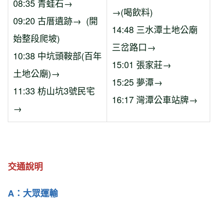
08:35 青蛙石→
→(喝飲料)
09:20 古厝遺跡→ (開
14:48 三水潭土地公廟
始整段爬坡)
三岔路口→
10:38 中坑頭鞍部(百年
15:01 張家莊→
土地公廟)→
15:25 夢潭→
11:33 枋山坑3號民宅
16:17 灣潭公車站牌→
→
交通說明
A：大眾運輸