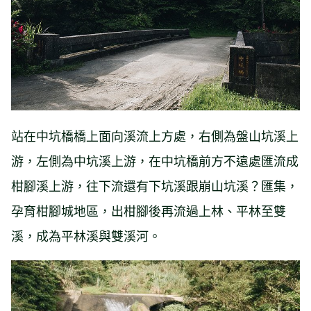
站在中坑橋橋上面向溪流上方處，右側為盤山坑溪上
游，左側為中坑溪上游，在中坑橋前方不遠處匯流成
柑腳溪上游，往下流還有下坑溪跟崩山坑溪？匯集，
孕育柑腳城地區，出柑腳後再流過上林、平林至雙
溪，成為平林溪與雙溪河。