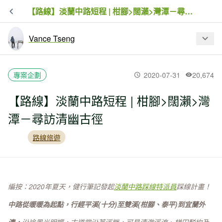
【路線】淡蘭中路短程 | 柑腳>闊瀨>灣潭－尋訪清幽古徑
Vance Tseng
最新文章
專案企劃
2020-07-31
20,674
【路線】淡蘭中路短程 | 柑腳>闊瀨>灣
【錶測】GARMIN FENIX 6 SOLAR 太
潭－尋訪清幽古徑
陽能充電行不行？就用多日高山縱走實
測吧！
路線旅遊
【淡蘭中路】單日20公里輕裝對抗豔陽
法寶
編按：
2020年夏天，健行筆記發起
淡蘭中路踩線特派員
踩線計畫！
【路線】淡蘭中路短程 | 柑腳>闊瀨>灣潭
中路從暖暖為起點，行經
平溪(十分)至雙溪(柑腳、泰平)到宜蘭外
－尋訪清幽古徑