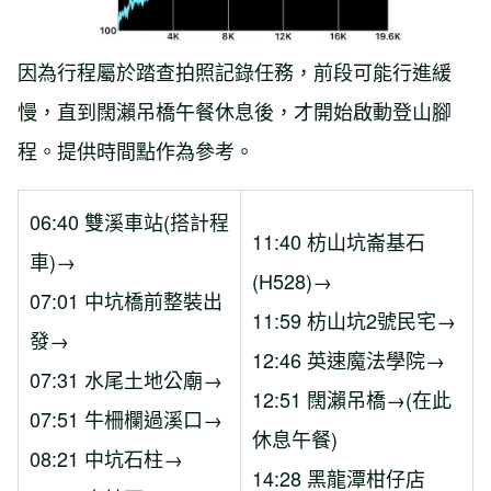
因為行程屬於踏查拍照記錄任務，前段可能行進緩
慢，直到闊瀨吊橋午餐休息後，才開始啟動登山腳
程。提供時間點作為參考。
06:40 雙溪車站(搭計程
11:40 枋山坑崙基石
車)→
(H528)→
07:01 中坑橋前整裝出
11:59 枋山坑2號民宅→
發→
12:46 英速魔法學院→
07:31 水尾土地公廟→
12:51 闊瀨吊橋→(在此
07:51 牛柵欄過溪口→
休息午餐)
08:21 中坑石柱→
14:28 黑龍潭柑仔店