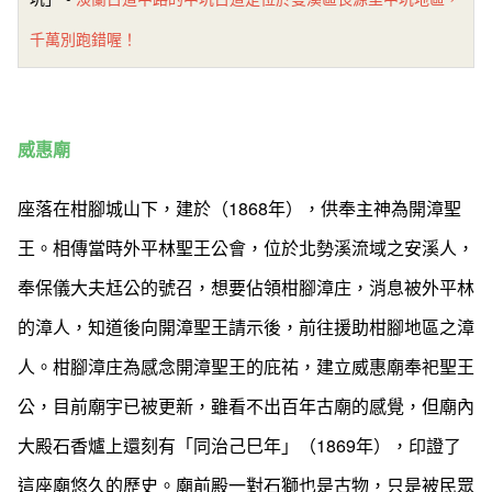
千萬別跑錯喔！
威惠廟
座落在柑腳城山下，建於（1868年），供奉主神為開漳聖
王。相傳當時外平林聖王公會，位於北勢溪流域之安溪人，
奉保儀大夫尪公的號召，想要佔領柑腳漳庄，消息被外平林
的漳人，知道後向開漳聖王請示後，前往援助柑腳地區之漳
人。柑腳漳庄為感念開漳聖王的庇祐，建立威惠廟奉祀聖王
公，目前廟宇已被更新，雖看不出百年古廟的感覺，但廟內
大殿石香爐上還刻有「同治己巳年」（1869年），印證了
這座廟悠久的歷史。廟前殿一對石獅也是古物，只是被民眾