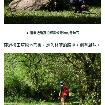
▲ 遠看近看真的都蠻像青蛙的青蛙石
穿過梯田草原地形後，進入林蔭的路徑，別有風味。