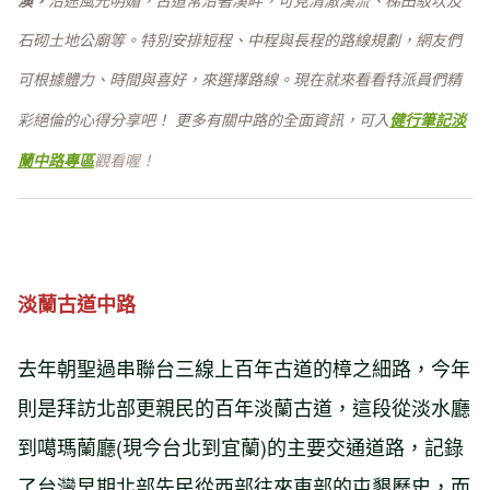
澳，
沿途風光明媚，古道常沿著溪畔，可見清澈溪流、梯田駁坎及
石砌土地公廟等。特別安排短程、中程與長程的路線規劃，網友們
可根據體力、時間與喜好，來選擇路線。現在就
來看看特派員們
精
彩絕倫的心得分享吧！ 更多有關中路的全面資訊，
可入
健行筆記淡
蘭中路專區
觀看喔！
淡蘭古道中路
去年朝聖過串聯台三線上百年古道的樟之細路，今年
則是拜訪北部更親民的百年淡蘭古道，這段從淡水廳
到噶瑪蘭廳(現今台北到宜蘭)的主要交通道路，記錄
了台灣早期北部先民從西部往來東部的屯墾歷史，而