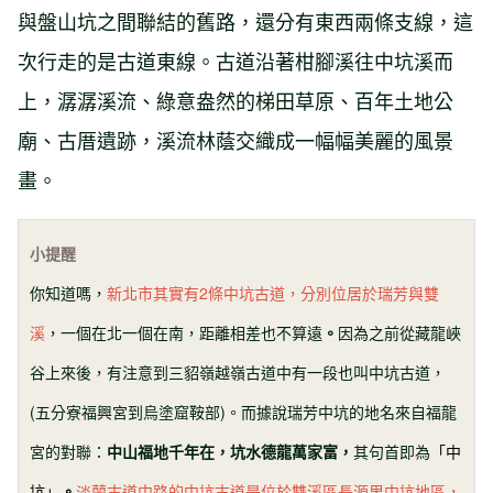
與盤山坑之間聯結的舊路，還分有東西兩條支線，這
次行走的是古道東線。古道沿著柑腳溪往中坑溪而
上，潺潺溪流、綠意盎然的梯田草原、百年土地公
廟、古厝遺跡，溪流林蔭交織成一幅幅美麗的風景
畫。
小提醒
你知道嗎，
新北市其實有2條中坑古道，分別位居於瑞芳與雙
溪
，一個在北一個在南，距離相差也不算遠
。
因為之前從藏龍峽
谷上來後，有注意到三貂嶺越嶺古道中有一段也叫中坑古道，
(五分寮福興宮到烏塗窟鞍部)。而據說瑞芳中坑的地名來自福龍
宮的對聯：
中山福地千年在，坑水德龍萬家富，
其句首即為
「中
坑」
。
淡蘭古道中路的中坑古道是位於雙溪區長源里中坑地區，