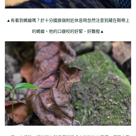
▲有看到螞蝗嗎？於十分國旗嶺附近休息時忽然注意到藏在鞋帶上
的螞蝗。他的口器咬的好緊、好難撥▲