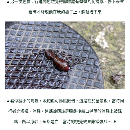
▲另一次經驗…行進間忽然覺得腳踝處有微微的刺痛感，停下來察
看時才發現他在我的襪子上。趕緊撥下來
▲看似瘦小的螞蝗，吸飽血可膨脹數倍。這是拍於皇帝殿，當時同
行者穿短褲、涼鞋。這螞蝗應該是吸飽後鬆口掉落於涼鞋上被踩
踏，所以涼鞋上全都是血。當時的視覺效果非常強烈～ :P