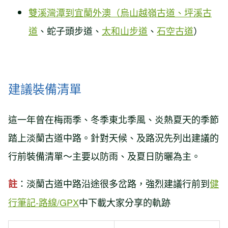
雙溪灣潭到宜蘭外澳（烏山越嶺古道、
坪溪古
道
、蛇子頭步道、
太和山步道
、
石空古道
）
建議裝備清單
這一年曾在梅雨季、冬季東北季風、炎熱夏天的季節
踏上淡蘭古道中路。針對天候、及路況先列出建議的
行前裝備清單～主要以防雨、及夏日防曬為主。
：淡蘭古道中路沿途很多岔路，強烈建議行前到
健
註
行筆記-路線/GPX
中下載大家分享的軌跡