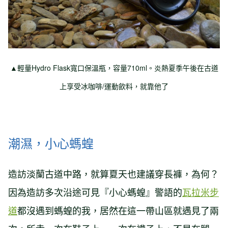
▲輕量Hydro Flask寬口保溫瓶，容量710ml。炎熱夏季午後在古道
上享受冰咖啡/運動飲料，就靠他了
潮濕，小心螞蝗
造訪淡蘭古道中路，就算夏天也建議穿長褲，為何？
因為造訪多次沿途可見『小心螞蝗』警語的
瓦拉米步
道
都沒遇到螞蝗的我，居然在這一帶山區就遇見了兩