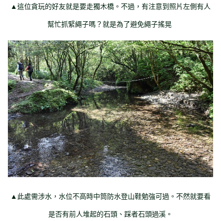
▲這位貪玩的好友就是要走獨木橋。不過，有注意到照片左側有人
幫忙抓緊繩子嗎？就是為了避免繩子搖晃
▲此處需涉水，水位不高時中筒防水登山鞋勉強可過。不然就要看
是否有前人堆起的石頭、踩者石頭過溪。