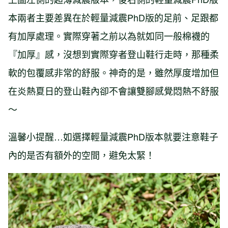
本兩者主要差異在於輕量減震PhD版的足前、足跟都
有加厚處理。實際穿著之前以為就如同一般棉襪的
『加厚』感，沒想到實際穿者登山鞋行走時，那種柔
軟的包覆感非常的舒服。神奇的是，雖然厚度增加但
在炎熱夏日的登山鞋內卻不會讓雙腳感覺悶熱不舒服
～
溫馨小提醒…如選擇輕量減震PhD版本就要注意鞋子
內的是否有額外的空間，避免太緊！