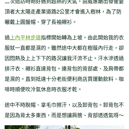
二次造訪時剛好遇到超熱的天氣，由威惠廟出發後要
頂者大太陽走產業道路2公里才會進入樹林，為了防
曬戴上圓盤帽、穿了長袖襯衫。
過
上內平林步道
指標開始轉為上坡，由此開始我的衣
服就一直都是濕的。雖然途中大都在樹蔭內行走，卻
因悶熱及上上下下的路況讓我汗流不止。汗水滲透過
排汗衣、襯衫直達背包。連背包的背部處、及肩帶都
是濕的。直到抵達十分老街便利商店買運動飲料、咖
啡時順便吹冷氣休息時衣服才乾。
途中不時脫帽、拿毛巾擦汗，以及卸背包。卸背包不
是因為背太多東西，而是想讓肩膀、背部透透氣呀～