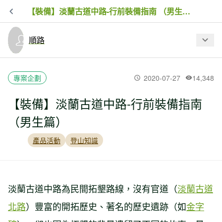
【裝備】淡蘭古道中路-行前裝備指南 （男生篇）
順路
最新文章
專案企劃
2020-07-27
14,348
【裝備】淡蘭古道中路-行前裝備指南
【裝備】淡蘭古道中路-行前裝備指南
（男生篇）
（男生篇）
產品活動
登山知識
【活動紀錄】北面手作步道體驗營－崩
山坑古道一日實作體驗
淡蘭古道中路為民間拓墾路線，沒有官道（
淡蘭古道
北路
）豐富的開拓歷史、著名的歷史遺跡（如
金字