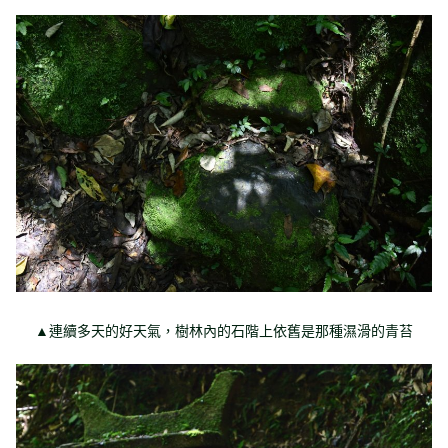
▲連續多天的好天氣，樹林內的石階上依舊是那種濕滑的青苔