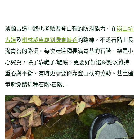
淡蘭古道中路也考驗者登山鞋的防滑能力。在
崩山坑
古道
及
柑林威惠廟到暖東峽谷
的路線，不乏石階上長
滿青苔的路況。每次走這種長滿青苔的石階，總是小
心翼翼，除了靠鞋子/鞋底、更要好好選踩點以維持
重心與平衡、有時更需要倚靠登山杖的協助。甚至儘
量避免踏這種石階/石階…