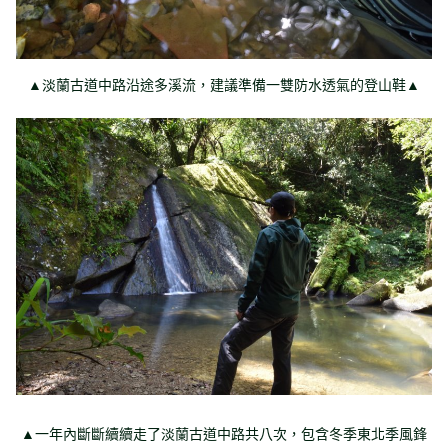
▲淡蘭古道中路沿途多溪流，建議準備一雙防水透氣的登山鞋▲
▲一年內斷斷續續走了淡蘭古道中路共八次，包含冬季東北季風鋒