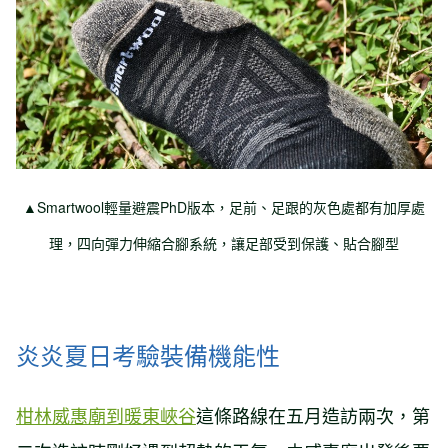
▲Smartwool輕量避震PhD版本，足前、足跟的灰色處都有加厚處
理，四向彈力伸縮合腳系統，讓足部受到保護、貼合腳型
炎炎夏日考驗裝備機能性
柑林威惠廟到暖東峽谷
這條路線在五月造訪兩次，第