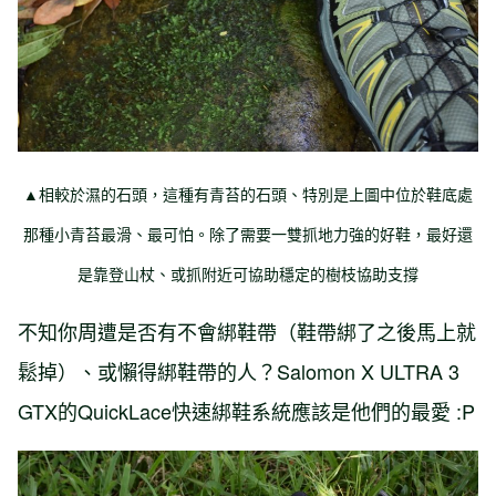
▲相較於濕的石頭，這種有青苔的石頭、特別是上圖中位於鞋底處
那種小青苔最滑、最可怕。除了需要一雙抓地力強的好鞋，最好還
是靠登山杖、或抓附近可協助穩定的樹枝協助支撐
不知你周遭是否有不會綁鞋帶（鞋帶綁了之後馬上就
鬆掉）、或懶得綁鞋帶的人？Salomon X ULTRA 3
GTX的QuickLace快速綁鞋系統應該是他們的最愛 :P