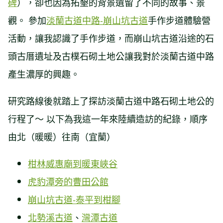
碑
），卻也因為拓墾的背景遺留了不同的故事、景
觀。 參加
淡蘭古道中路-
崩山坑古道
手作步道體驗營
活動，讓我認識了手作步道，而崩山坑古道沿途的石
頭古厝遺址及古樸石砌土地公讓我對於淡蘭古道中路
產生濃厚的興趣。
研究路線後就踏上了探訪淡蘭古道中路石砌土地公的
行程了～ 以下為我這一年來陸續造訪的紀錄，順序
由北（暖暖）往南（宜蘭）
柑林威惠廟到暖東峽谷
虎豹潭旁的曹田公館
崩山坑古道-泰平到柑腳
北勢溪古道
、
灣潭古道