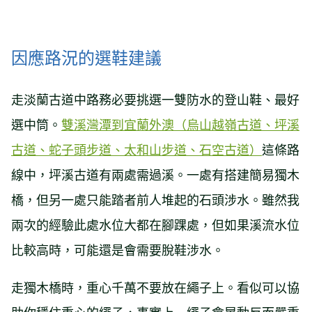
因應路況的選鞋建議
走淡蘭古道中路務必要挑選一雙防水的登山鞋、最好
選中筒。
雙溪灣潭到宜蘭外澳（烏山越嶺古道、坪溪
古道、蛇子頭步道、太和山步道、石空古道）
這條路
線中，坪溪古道有兩處需過溪。一處有搭建簡易獨木
橋，但另一處只能踏者前人堆起的石頭涉水。雖然我
兩次的經驗此處水位大都在腳踝處，但如果溪流水位
比較高時，可能還是會需要脫鞋涉水。
走獨木橋時，重心千萬不要放在繩子上。看似可以協
助你穩住重心的繩子，事實上…繩子會晃動反而嚴重