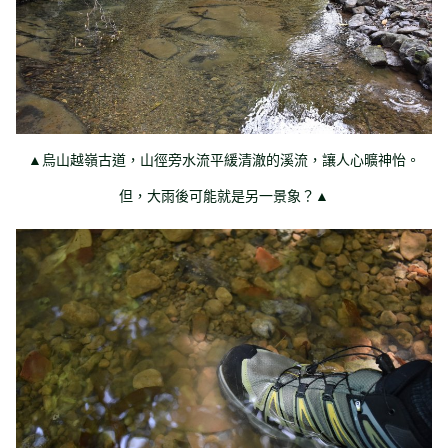
▲烏山越嶺古道，山徑旁水流平緩清澈的溪流，讓人心曠神怡。
但，大雨後可能就是另一景象？▲