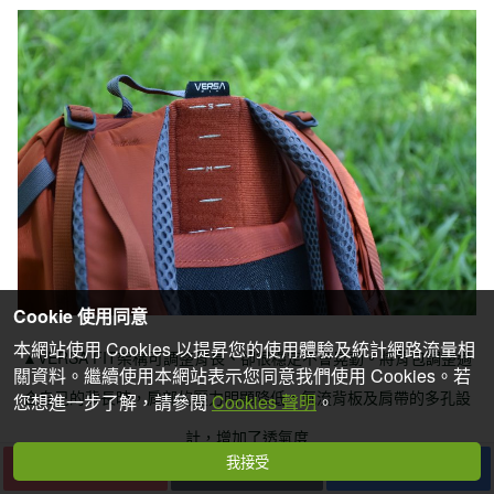
Cookie 使用同意
本網站使用 Cookies 以提昇您的使用體驗及統計網路流量相
▲VERSA FIT架構可調整背長、卻很穩定不會晃動。將背包調整適
關資料。繼續使用本網站表示您同意我們使用 Cookies。若
合自己的背長時，肩部的壓力明顯降低。氣流背板及肩帶的多孔設
您想進一步了解，請參閱
Cookies 聲明
。
計，增加了透氣度
我接受
下一篇
收藏
分享