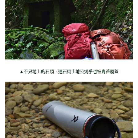
▲不只地上的石頭，連石砌土地公幾乎也被青苔覆蓋