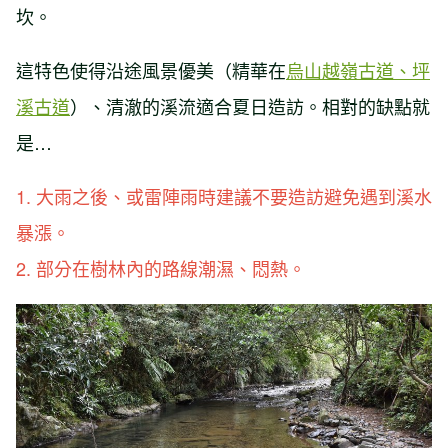
坎。
這特色使得沿途風景優美（精華在
烏山越嶺古道、坪
溪古道
）、清澈的溪流適合夏日造訪。相對的缺點就
是…
1. 大雨之後、或雷陣雨時建議不要造訪避免遇到溪水
暴漲。
2. 部分在樹林內的路線潮濕、悶熱。