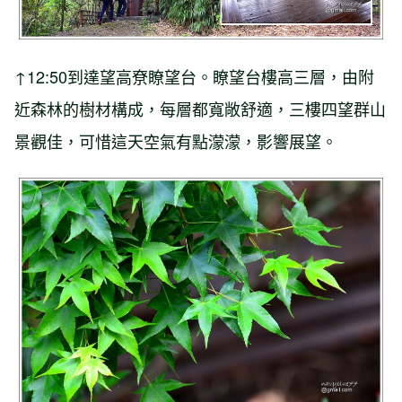
↑12:50到達望高尞瞭望台。瞭望台樓高三層，由附
近森林的樹材構成，每層都寬敞舒適，三樓四望群山
景觀佳，可惜這天空氣有點濛濛，影響展望。