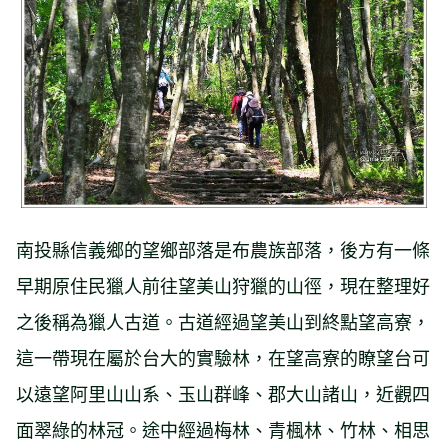
岸風光
南投縣信義鄉的望鄉部落是布農族部落，後方有一條
早期原住民獵人前往望美山狩獵的山徑，現在整理好
之後稱為獵人古道。古道經過望美山到終點望高寮，
這一帶現在屬於台大的實驗林，在望高寮的瞭望台可
以遠望阿里山山系、玉山群峰、郡大山諸山，近觀四
面翠綠的林冠。途中經過梅林、青楓林、竹林、相思