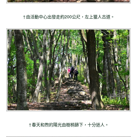
↑由活動中心出發走約200公尺，左上獵人古道。
↑春天和煦的陽光由樹梢篩下，十分迷人。