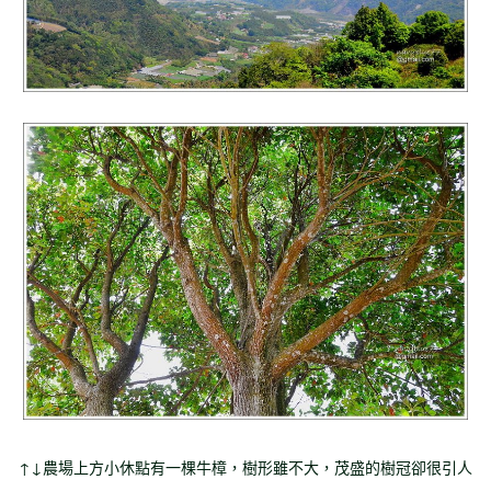
↑↓農場上方小休點有一棵牛樟，樹形雖不大，茂盛的樹冠卻很引人