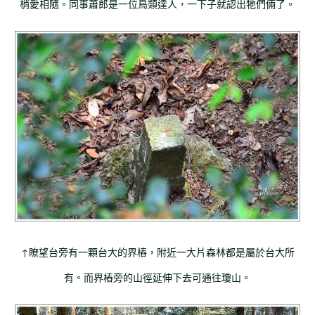
梢愛相隨。同事蕭郎是一位鳥類達人，一下子就認出牠們倆了。
↑瞭望台旁有一顆台大的界樁，附近一大片森林都是屬於台大所
有。而界樁旁的山徑延伸下去可通往瓊山。