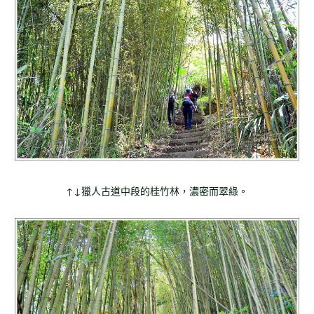
↑↓獵人古道中段的桂竹林，濃密而翠綠。