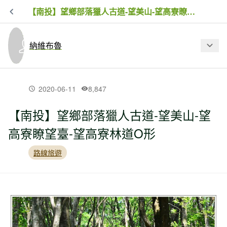
【南投】望鄉部落獵人古道-望美山-望高寮瞭望臺-望高寮林道O形
納維布魯
最新文章
2020-06-11
8,847
【南投】望鄉部落獵人古道-望美山-望
【台南】佳里區北頭洋--遊走小丘.認識西
高寮瞭望臺-望高寮林道O形
拉雅文化的輕鬆小旅行
路線旅遊
【南投】阿里山公路玉山林道.有千元大
鈔的純粹綠境
【新北市】占山(尖山).觀音山硬漢嶺.北
橫古道串走(下)--令人讚嘆的八里淡水海