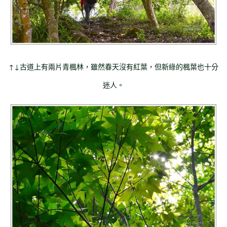
↑↓古道上有兩片青楓林，雖然春天沒有紅葉，但新綠的楓葉也十分
迷人。