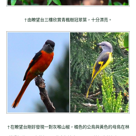
↑由瞭望台三樓欣賞青楓樹冠翠葉，十分漂亮。
↑在瞭望台剛好發現一對灰喉山椒，橘色的公鳥與黃色的母鳥在林