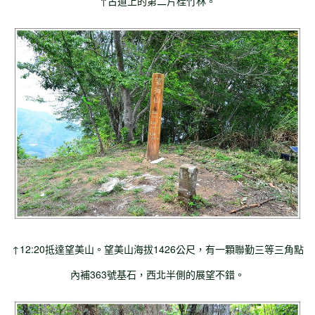
↑古道上的第二片桂竹林。
↑12:20抵達望美山。望美山海拔1426公尺，有一顆聯勤三等三角點
內補363號基石，西北半側的展望不錯。