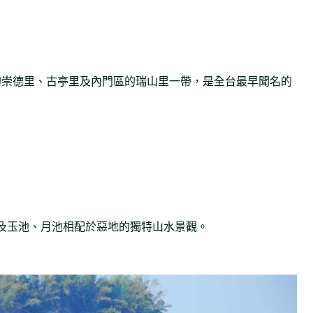
的崇德里、古亭里及內門區的瑞山里一帶，是全台最早聞名的
及玉池、月池相配於惡地的獨特山水景觀。