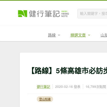
路線
精選文章
山
【路線】5條高雄市必訪
健行筆記
2020-02-16 發表
16,799次點閱
登山知識