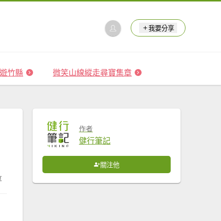
我要分享
 森遊竹縣
微笑山線縱走尋寶集章
作者
健行筆記
關注他
享