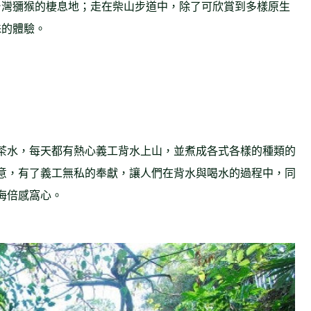
台灣獼猴的棲息地；走在柴山步道中，除了可欣賞到多樣原生
殊的體驗。
茶水，每天都有熱心義工背水上山，並煮成各式各樣的種類的
意，有了義工無私的奉獻，讓人們在背水與喝水的過程中，同
海倍感窩心。