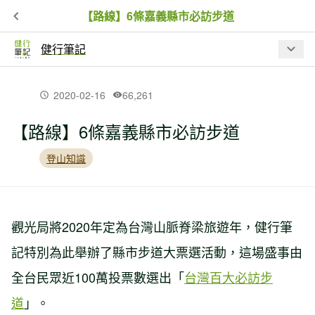
【路線】6條嘉義縣市必訪步道
健行筆記
最新文章
2020-02-16
66,261
【路線】6條嘉義縣市必訪步道
【入園資訊】因應巴威颱風來襲，林業
保育署預警性休園、暫停開放資訊
登山知識
夏日虎頭蜂出沒！瑞芳 3 處步道封閉，
戶外遇虎頭蜂處置 SOP
觀光局將2020年定為台灣山脈脊梁旅遊年，健行筆
記特別為此舉辦了縣市步道大票選活動，這場盛事由
【品牌動態】BBC EARTH 進駐高雄夢
全台民眾近100萬投票數選出「
台灣百大必訪步
時代！台灣山林汲取靈感限定系列、專
屬限定商品同步開賣
道
」。