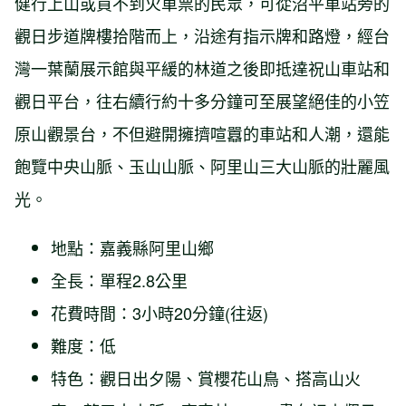
健行上山或買不到火車票的民眾，可從沼平車站旁的
觀日步道牌樓拾階而上，沿途有指示牌和路燈，經台
灣一葉蘭展示館與平緩的林道之後即抵達祝山車站和
觀日平台，往右續行約十多分鐘可至展望絕佳的小笠
原山觀景台，不但避開擁擠喧囂的車站和人潮，還能
飽覽中央山脈、玉山山脈、阿里山三大山脈的壯麗風
光。
地點：嘉義縣阿里山鄉
全長：單程2.8公里
花費時間：3小時20分鐘(往返)
難度：低
特色：觀日出夕陽、賞櫻花山鳥、搭高山火