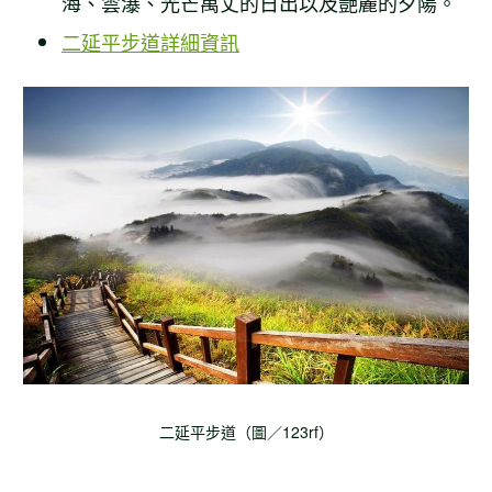
海、雲瀑、光芒萬丈的日出以及艷麗的夕陽。
二延平步道詳細資訊
二延平步道（圖／123rf）