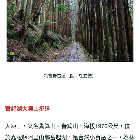
特富野古道（圖／杜立德）
奮起湖大凍山步道
大凍山，又名糞箕山、畚箕山，海拔1976公尺，位
於嘉義縣阿里山鄉奮起湖，是台灣小百岳之一，為林