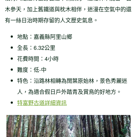
木參天，加上舊鐵道與枕木相伴，迷漫在空氣中的還
有一絲日治時期存留的人文歷史氣息。
地點：嘉義縣阿里山鄉
全長：6.32公里
花費時間：4小時
難度：低-中
特色：沿路林相轉為闊葉原始林，景色秀麗迷
人，為適合假日戶外踏青及賞鳥的好地方。
特富野古道詳細資訊