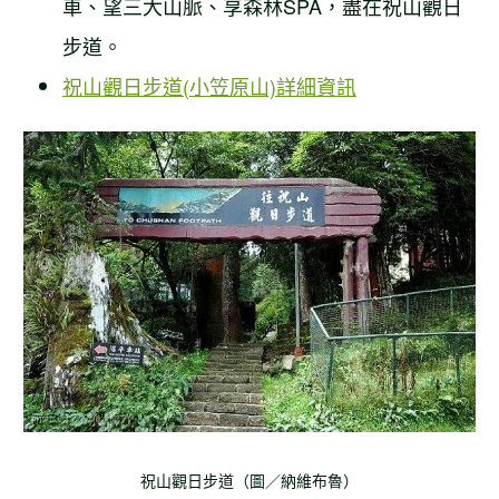
車、望三大山脈、享森林SPA，盡在祝山觀日
步道。
祝山觀日步道(小笠原山)詳細資訊
祝山觀日步道（圖／納維布魯）