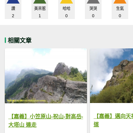
讚
美呆惹
哈哈
哭哭
生氣
2
1
0
0
0
相關文章
【嘉義】邁向天
【嘉義】小笠原山-祝山-對高岳-
道
大塔山 連走