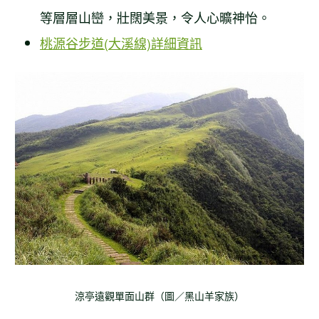
等層層山巒，壯闊美景，令人心曠神怡。
桃源谷步道(大溪線)詳細資訊
涼亭遠觀單面山群（圖／黑山羊家族）