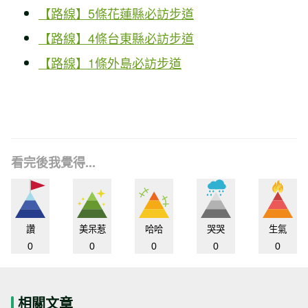
【路線】5條花蓮縣必訪步道
【路線】4條台東縣必訪步道
【路線】1條外島必訪步道
看完後我覺得...
讚
美呆惹
哈哈
哭哭
生氣
0
0
0
0
0
相關文章