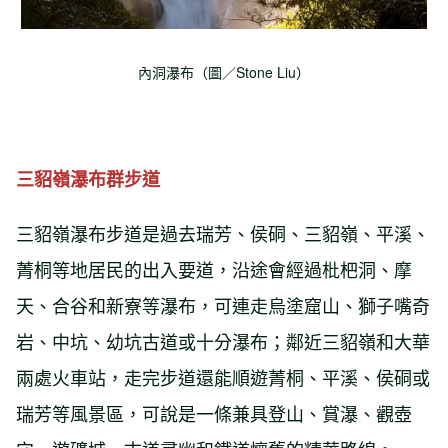
內洞瀑布（圖／Stone Liu）
三貂嶺瀑布群步道
三貂嶺瀑布步道是過去瑞芳、侯硐、三貂嶺、平溪、
菁桐等地居民的出入要道，沿途會經過枇杷洞、摩
天、合谷和新寮等瀑布，可連走烏塗窟山、獅子嘴奇
岩、中坑、幼坑古道或十分瀑布；鄰近三貂嶺和大華
兩處火車站，走完步道還能順遊菁桐、平溪、侯硐或
瑞芳等風景區，可說是一條兼具登山、賞瀑、觀壺