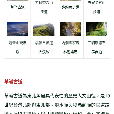
五寮尖登山
無耳茶壺山
草嶺古道
鼻頭角步道
步道
步道
三貂嶺瀑布
觀音山硬漢
桃源谷步道
內洞國家森
群步道
嶺
(大溪線)
林遊樂區
草嶺古道
草嶺古道為東北角最具代表性的歷史人文山徑，是19
世紀台灣北部與東北部、淡水廳與噶瑪蘭廳的官道路
段。此段古遺址，以「雄鎮蠻煙」碣和「虎」字碑為