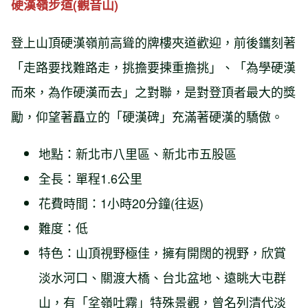
硬漢嶺步道(觀音山)
登上山頂硬漢嶺前高聳的牌樓夾道歡迎，前後鑴刻著
「走路要找難路走，挑擔要揀重擔挑」、「為學硬漢
而來，為作硬漢而去」之對聯，是對登頂者最大的獎
勵，仰望著矗立的「硬漢碑」充滿著硬漢的驕傲。
地點：新北市八里區、新北市五股區
全長：單程1.6公里
花費時間：1小時20分鐘(往返)
難度：低
特色：山頂視野極佳，擁有開闊的視野，欣賞
淡水河口、關渡大橋、台北盆地、遠眺大屯群
山，有「坌嶺吐霧」特殊景觀，曾名列清代淡