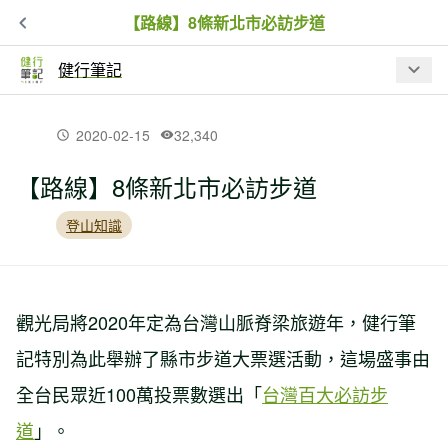
【路線】8條新北市必訪步道
健行筆記
最新文章
2020-02-15
32,340
【路線】8條新北市必訪步道
【入園資訊】因應巴威颱風來襲，林業
保育署預警性休園、暫停開放資訊
登山知識
夏日虎頭蜂出沒！瑞芳 3 處步道封閉，
戶外遇虎頭蜂處置 SOP
觀光局將2020年定為台灣山脈脊梁旅遊年，健行筆
記特別為此舉辦了縣市步道大票選活動，這場盛事由
【品牌動態】BBC EARTH 進駐高雄夢
全台民眾近100萬投票數選出「
台灣百大必訪步
時代！台灣山林汲取靈感限定系列、專
屬限定商品同步開賣
道
」。