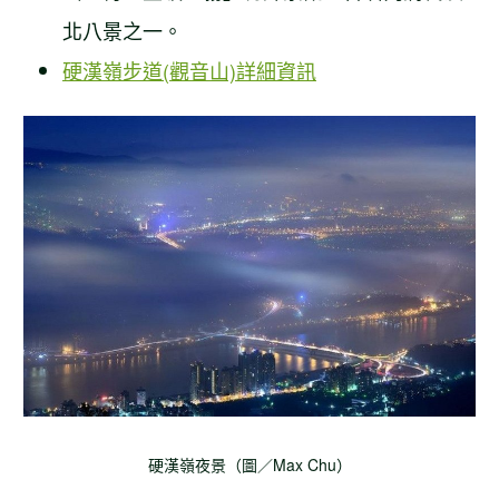
北八景之一。
硬漢嶺步道(觀音山)詳細資訊
硬漢嶺夜景（圖／Max Chu）