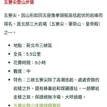
五寮尖登山步道
五寮尖，因山形如同五座像拳頭般高低起伏的岩峰而
得名，是北部三大岩場（五寮尖、筆架山、皇帝殿）
之一。
地點：新北市三峽區
全長：5.5公里
花費時間：5小時
難度：中
特色：三峽五寮尖除了高潮迭起、處處奇險的
岩稜之外，還有蜂巢岩和煤礦遺址，一趟攀岩
走稜之旅，保證絕無冷場、大呼過癮。
五寮尖登山步道詳細資訊