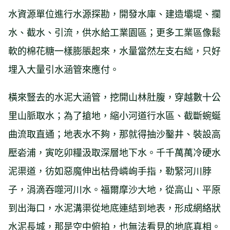
水資源單位進行水源探勘，開發水庫、建造壩堤、攔
水、截水、引流，供水給工業園區；更多工業區像鬆
軟的棉花糖一樣膨脹起來，水量當然左支右絀，只好
埋入大量引水涵管來應付。
橫來豎去的水泥大涵管，挖開山林肚腹，穿越數十公
里山脈取水；為了搶地，縮小河道行水區、截斷蜿蜒
曲流取直通；地表水不夠，那就得抽沙鑿井、裝設高
壓沯浦，寅吃卯糧汲取深層地下水。千千萬萬冷硬水
泥渠道，彷如惡魔伸出枯骨嶙峋手指，勒緊河川脖
子，涓滴吞噬河川水。福爾摩沙大地，從高山、平原
到出海口，水泥溝渠從地底連結到地表，形成網絡狀
水泥長城，那是空中俯拍，也無法看見的地底真相。