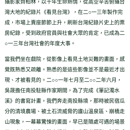
攝影家齊柏林，以十年生命熱情，從高空辛苦俯攝台
灣大地的紀錄片《看見台灣》，在二○一三年製作完
成，市場上賣座節節上升，刷新台灣紀錄片史上的票
房紀錄，受到政府官員與社會大眾的肯定，已成為二
○一三年台灣社會的年度大事。
當我們坐在戲院，從影像上看見土地災難的畫面，感
覺既熟悉又疏離。熟悉的是這些影像並不是最近才出
現、才被看見的。二○○一年七月至二○○二年六月，
吳晟擔任南投駐縣作家期間，為了完成《筆記濁水
溪》的書寫計畫，我們奔走南投縣境，那時被民宿瓜
分的清境農場、被土石流威脅的廬山溫泉區、崩橋走
山現象，一幕幕驚悚的畫面，早已是隨處可遇的場景