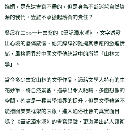
嫵媚，是永遠書寫不盡的，但是身為不斷消耗自然資
源的我們，豈能不承擔起護衛的責任？
吳晟在二○○一年書寫的《筆記濁水溪》，文字透露
出心境的憂傷感懷、語氣諄諄卻難掩其焦慮的激進情
緒，風格迥異於中國文學傳統當中的所謂「山林文
學」。
當今多少書寫山林的文學作品，憑藉文學人特有的生
花妙筆，將自然景觀，描摹出令人馳騁、多面想像的
空間，確實是一種美學境界的提升。但是文學難道不
能撥開美美框架的表象，進入通俗社會的真實面目
嗎？《筆記濁水溪》的書寫經驗，更激湧出詩人護衛