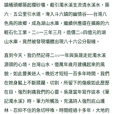
鎮桶頭鄉築起攔砂壩，截引濁水溪支流清水溪水，築
六．五公里引水道，淹入斗六鎮的幽情谷──台灣八
色鳥的故鄉，成為湖山水庫，繼續供應還在擴廠的六
輕石化工業。二○一三年三月，造價二○四億元的湖
山水庫，竟然被發現壩體出現八十六公分裂縫。
直到今天，我仍然記得二○○一年與吳晟走近濁水溪
源頭的心境。台灣山水，億萬年歲月建構起來的風
貌，如此豐美迷人，晚近才短短一百多年時間，我們
在她身軀上不斷蹂躪、切割，所留下的傷痕如此歷歷
在目，強烈刺痛我們的心靈。吳晟當年寫作這本《筆
記濁水溪》時，筆力所觸及，充滿詩人強烈庇山護
林、忍抑不住的急切呼喚。時間經過十多年，大地的