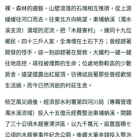
裸，森林的遺骸、山壁滾落的石塊相互推擠，從上游
緩緩往河口而去。往東北方向眺望，東埔蚋溪（濁水
溪支流）潰堤的泥流，把「木屐寮村」，連同十九位
鄉民、四十三戶人家，全淹埋在土石下方；曾經趕著
開發的怪手，這一刻卻趕著在營救，大鐵杓一鏟一鏟
往地底挖，尋找被埋葬的生命；位處地勢較高的少數
房舍，遠望還露出紅屋頂，彷彿述說著那些曾經歡愉
生活過，而今已然消逝的村莊生息。
桃芝風災過後，經濟部水利署第四河川局（專職管理
濁水溪流域）投入十五億元經費整治東埔蚋溪，開闢
了三十公頃木屐寮滯洪區，以九千萬元，設置面積七
公頃的木屐寮事件紀念公園。後續大筆金錢投入整治