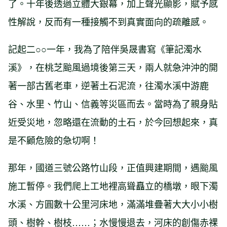
了。十年後透過立體大銀幕，加上聲光顯影，賦予感
性解說，反而有一種接觸不到真實面向的疏離感。
記起二○○一年，我為了陪伴吳晟書寫《筆記濁水
溪》，在桃芝颱風過境後第三天，兩人就急沖沖的開
著一部古舊老車，逆著土石泥流，往濁水溪中游鹿
谷、水里、竹山、信義等災區而去。當時為了親身貼
近受災地，忽略還在流動的土石，於今回想起來，真
是不顧危險的急切啊！
那年，國道三號公路竹山段，正值興建期間，遇颱風
施工暫停。我們爬上工地裡高聳矗立的橋墩，眼下濁
水溪、方圓數十公里河床地，滿滿堆疊著大大小小樹
頭、樹幹、樹枝……；水慢慢退去，河床的創傷赤裸