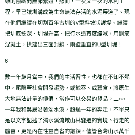
頭的隙縫間產卵繁殖，然而，一次又一次的水利工
程，早已讓圳溝成為生命無法存活的水泥渠道了。現
在他們繼續在切割百年古圳的V型斜坡狀護堤、繼續
把圳底挖深、圳堤升高、把行水道寬度縮減，用鋼筋
混凝土，拱建出三面封鎖、兩壁垂直的U型圳堤！
6
數十年歲月當中，我們的生活習性，也都在不知不覺
中，尾隨著社會開發趨勢，或鯨吞、或蠶食，將原生
大地無法計量的價值，當作可以交易的貨品。二○○
一年我和吳晟沿著濁水溪，超過一年的奔走，不單只
是以文字記述了濁水溪流域山林變遷的實境。行走的
體會，更是內在性靈自省的鍛鍊。儘管台灣山水萬千