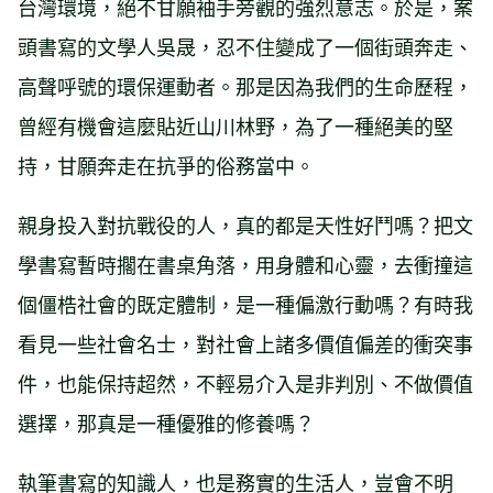
台灣環境，絕不甘願袖手旁觀的強烈意志。於是，案
頭書寫的文學人吳晟，忍不住變成了一個街頭奔走、
高聲呼號的環保運動者。那是因為我們的生命歷程，
曾經有機會這麼貼近山川林野，為了一種絕美的堅
持，甘願奔走在抗爭的俗務當中。
親身投入對抗戰役的人，真的都是天性好鬥嗎？把文
學書寫暫時擱在書桌角落，用身體和心靈，去衝撞這
個僵梏社會的既定體制，是一種偏激行動嗎？有時我
看見一些社會名士，對社會上諸多價值偏差的衝突事
件，也能保持超然，不輕易介入是非判別、不做價值
選擇，那真是一種優雅的修養嗎？
執筆書寫的知識人，也是務實的生活人，豈會不明