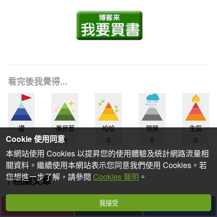
看完後我覺得...
讚
美呆惹
哈哈
哭哭
生氣
Cookie 使用同意
0
0
0
0
0
本網站使用 Cookies 以提昇您的使用體驗及統計網路流量相
關資料。繼續使用本網站表示您同意我們使用 Cookies。若
您想進一步了解，請參閱
Cookies 聲明
。
相關文章
我接受
下一篇
收藏
分享
【書訊】聯合文學 7月號／2019
【書訊】凡人的