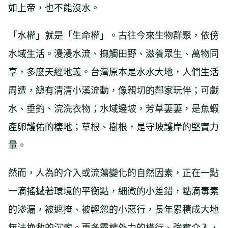
如上帝，也不能沒水。
「水權」就是「生命權」。古往今來生物群聚，依傍
水域生活。漫漫水流、撫觸田野、滋養眾生、萬物同
享，多麼天經地義。台灣原本是水水大地，人們生活
周遭，總有清清小溪流動，像親切的鄰家玩伴；可戲
水、垂釣、浣洗衣物；水域邊坡，芳草萋萋，是魚蝦
產卵護佑的棲地；草根、樹根，是守坡護岸的堅實力
量。
然而，人為的介入或流蕩變化的自然因素，正在一點
一滴搖撼著環境的平衡點，細微的小差錯，點滴毒素
的滲漏，被遮掩、被輕忽的小惡行，長年累積成大地
無法挽救的沉痾。更多霸權外力的橫行、強奪介入，