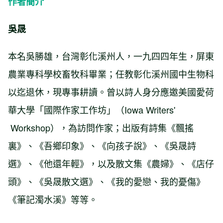
作者簡介
吳晟
本名吳勝雄，台灣彰化溪州人，一九四四年生，屏東
農業專科學校畜牧科畢業；任教彰化溪州國中生物科
以迄退休，現專事耕讀。曾以詩人身分應邀美國愛荷
華大學「國際作家工作坊」（Iowa Writers'
Workshop），為訪問作家；出版有詩集《飄搖
裏》、《吾鄉印象》、《向孩子說》、《吳晟詩
選》、《他還年輕》，以及散文集《農婦》、《店仔
頭》、《吳晟散文選》、《我的愛戀、我的憂傷》
《筆記濁水溪》等等。