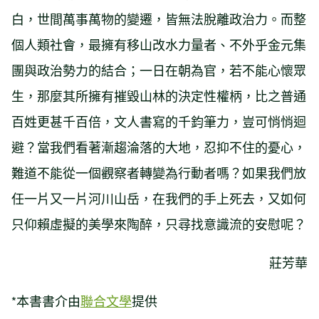
白，世間萬事萬物的變遷，皆無法脫離政治力。而整
個人類社會，最擁有移山改水力量者、不外乎金元集
團與政治勢力的結合；一日在朝為官，若不能心懷眾
生，那麼其所擁有摧毀山林的決定性權柄，比之普通
百姓更甚千百倍，文人書寫的千鈞筆力，豈可悄悄迴
避？當我們看著漸趨淪落的大地，忍抑不住的憂心，
難道不能從一個觀察者轉變為行動者嗎？如果我們放
任一片又一片河川山岳，在我們的手上死去，又如何
只仰賴虛擬的美學來陶醉，只尋找意識流的安慰呢？
莊芳華
*本書書介由
聯合文學
提供