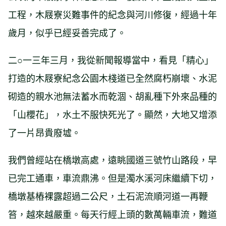
工程，木屐寮災難事件的紀念與河川修復，經過十年
歲月，似乎已經妥善完成了。
二○一三年三月，我從新聞報導當中，看見「精心」
打造的木屐寮紀念公園木棧道已全然腐朽崩壞、水泥
砌造的親水池無法蓄水而乾涸、胡亂種下外來品種的
「山櫻花」，水土不服快死光了。顯然，大地又增添
了一片昂貴廢墟。
我們曾經站在橋墩高處，遠眺國道三號竹山路段，早
已完工通車，車流鼎沸。但是濁水溪河床繼續下切，
橋墩基樁裸露超過二公尺，土石泥流順河道一再鞭
笞，越來越嚴重。每天行經上頭的數萬輛車流，難道