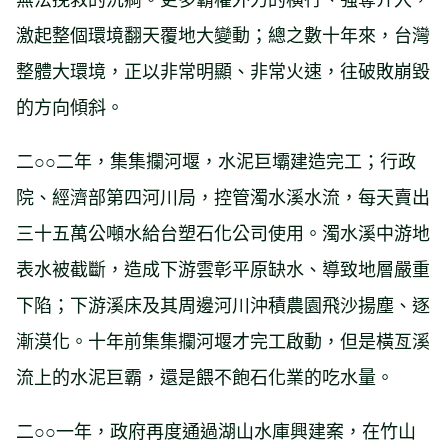
激起整個環境翻天覆地大變動；總之數十年來，台灣
整體大環境，正以非常明顯、非常火速，往破敗崩毀
的方向傾斜。
二○○二年，集集攔河堰，水泥巨壩建造完工；行政
院、經濟部第四河川局，控管濁水溪水流，每天賣出
三十五萬公噸水給台塑石化公司使用。濁水溪中游地
表水被截斷，造成下游雲彰平原缺水、導致地層嚴重
下陷；下游溪床及其周邊河川沖積農園飛沙揚塵、逐
漸漠化。十年前集集攔河堰才完工啟動，但是橫亙溪
流上的水泥巨霸，還是餵不飽石化業的吃水量。
二○○一年，政府再度通過湖山水庫興建案，在竹山