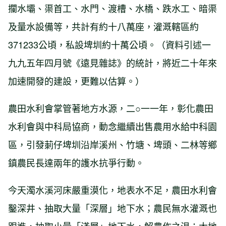
攔水壩、渠首工、水門、渡槽、水橋、跌水工、暗渠
及量水設備等，共計有約十八萬座，灌溉轄區約
371233公頃，私設埤圳約十萬公頃。（資料引述一
九九五年四月號《遠見雜誌》的統計，將近二十年來
加速開發的建設，更難以估算。）
農田水利會掌管著地方水源，二○一一年，彰化農田
水利會與中科局協商，動念繼續出售農用水給中科園
區，引發莿仔埤圳沿岸溪州、竹塘、埤頭、二林等鄉
鎮農民長達兩年的護水抗爭行動。
今天濁水溪河床嚴重漠化，地表水不足，農田水利會
鑿深井、抽取大量「深層」地下水；農民無水灌溉也