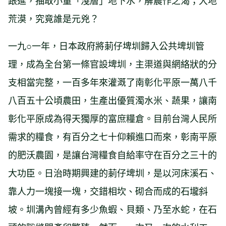
跟進，抽取小量「淺層」地下水，解農作之渴；大地
荒漠，究竟誰是元兇？
一九○一年，日本政府將莿仔埤圳歸入公共埤圳管
理，成為全台第一條官設埤圳，主渠道與網絡狀的分
支相當完整，一百多年來灌溉了南彰化平原一萬八千
八百五十公頃農田，生產出優質濁水米、蔬果，讓南
彰化平原成為得天獨厚的富庶糧倉。目前台灣人民所
需求的糧食，有百分之七十仰賴進口而來，彰南平原
的肥沃農園，是讓台灣糧食自給率守在百分之三十的
大功臣。日治時期興建的莿仔埤圳，是以河床溪石、
靠人力一塊接一塊，交錯相坎、砌合而成的石壠斜
坡。圳溝內曾經有多少魚蝦、貝類、乃至水蛇，在石