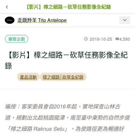
【影片】樟之細路－砍草任務影像全紀錄
走跳羚羊 Trip Antelope
最新文章
專案企劃
2019-10-25
4,580
【影片】樟之細路－砍草任務影像全紀
【影片】樟之細路－砍草任務影像全紀
錄
錄
產品活動
樟之細路│砍草全紀錄
編按：
客家委員會自2016年起，實地探查山林古
道，規劃出北起桃園龍潭，南至臺中東勢的自然步道
「樟之細路 Raknus Selu」，為使路徑更為暢通好