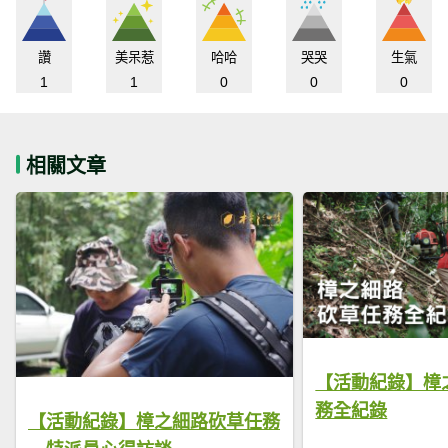
讚
美呆惹
哈哈
哭哭
生氣
1
1
0
0
0
相關文章
【活動紀錄】樟
務全紀錄
【活動紀錄】樟之細路砍草任務