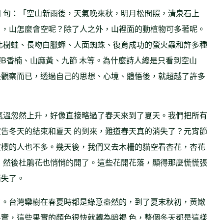
 句：「空山新雨後，天氣晚來秋，明月松間照，清泉石上
」，山怎麼會空呢？除了人之外，山裡面的動植物可多著呢。
北樹蛙、長吻白臘蟬、人面蜘蛛、復育成功的螢火蟲和許多種
B香楠、山麻黃、九節 木等。為什麼詩人總是只看到空山
是觀察而已，透過自己的思想、心境、體悟後，就超越了許多
氣溫忽然上升，好像直接略過了春天來到了夏天。我們把所有
告冬天的結束和夏天 的到來，難道春天真的消失了？元宵節
賞櫻的人也不多。幾天後，我們又去木柵的貓空看杏花，杏花
，然後杜鵑花也悄悄的開了。這些花開花落，顯得那麼慌慌張
消失了。
了。台灣欒樹在春夏時都是綠意盎然的，到了夏末秋初，黃嫩
實，這些果實的顏色很快就轉為暗褐 色，整個冬天都是這樣