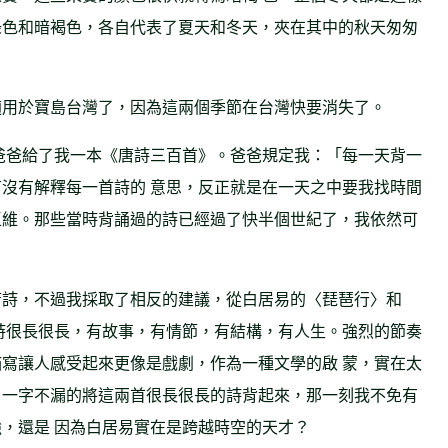
綠色和暗褐色，各自代表了夏天和冬天，夾在其中的秋天匆匆
適用於寶島台灣了，因為這兩個季節在台灣快要消失了。
爸爸給了我一本《唐詩三百首》。爸爸規定我：「每一天背一
沒有解釋每一首詩的 意思，反正就是在一天之中要我找時間
王維。那些當時背誦過的詩已經過了快半個世紀了，我依然可
唐詩，不過我採取了相反的建議，從白居易的〈琵琶行〉和
詩很長很長，有故事，有情節，有結構，有人生。強烈的節奏
寫讓人感受起來更像是戲劇，作為一種文學的啟 蒙，實在太
、一字不漏的將這兩首很長很長的詩背起來，那一刻我不免有
，還是 因為白居易實在是跨越時空的天才？