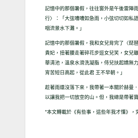
記憶中的那個暑假，往往窗外是午後雷陣
行〉：「大弦嘈嘈如急雨，小弦切切如私
咽流景水下灘。」
記憶中的那個暑假，我和女兒背完了〈琵
貴妃，扭著腰走著碎花步逗女兒笑，女兒雖
華清池，溫泉水滑洗凝脂，侍兒扶起嬌無
宵苦短日高起，從此君 王不早朝。」
趁著雨還沒落下來，我帶著一本關於赫曼
以讓我把一切放空的山。但，我總是帶著
*本文轉載於《有些事，這些年我才懂》，