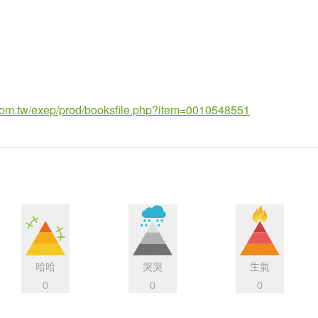
com.tw/exep/prod/booksfile.php?item=0010548551
哈哈
哭哭
生氣
0
0
0