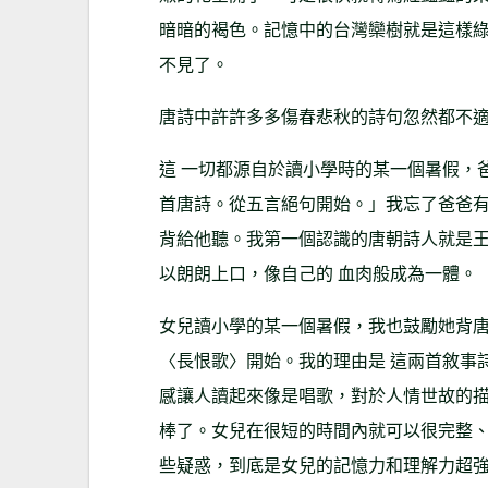
暗暗的褐色。記憶中的台灣欒樹就是這樣
不見了。
唐詩中許許多多傷春悲秋的詩句忽然都不
這 一切都源自於讀小學時的某一個暑假，
首唐詩。從五言絕句開始。」我忘了爸爸有
背給他聽。我第一個認識的唐朝詩人就是
以朗朗上口，像自己的 血肉般成為一體。
女兒讀小學的某一個暑假，我也鼓勵她背
〈長恨歌〉開始。我的理由是 這兩首敘事
感讓人讀起來像是唱歌，對於人情世故的描
棒了。女兒在很短的時間內就可以很完整
些疑惑，到底是女兒的記憶力和理解力超強