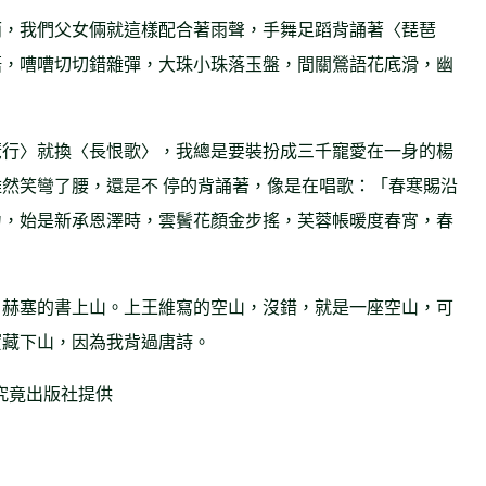
雨，我們父女倆就這樣配合著雨聲，手舞足蹈背誦著〈琵琶
語，嘈嘈切切錯雜彈，大珠小珠落玉盤，間關鶯語花底滑，幽
琶行〉就換〈長恨歌〉，我總是要裝扮成三千寵愛在一身的楊
然笑彎了腰，還是不 停的背誦著，像是在唱歌：「春寒賜沿
力，始是新承恩澤時，雲鬢花顏金步搖，芙蓉帳暖度春宵，春
．赫塞的書上山。上王維寫的空山，沒錯，就是一座空山，可
寶藏下山，因為我背過唐詩。
究竟出版社提供