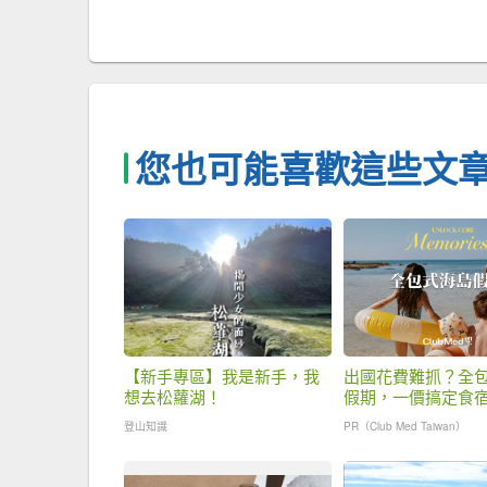
您也可能喜歡這些文
【新手專區】我是新手，我
出國花費難抓？全
想去松蘿湖！
假期，一價搞定食
省錢更省心！
登山知識
PR（Club Med Taiwan）