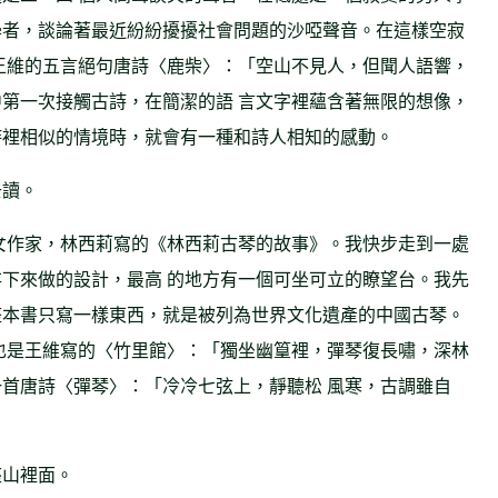
學者，談論著最近紛紛擾擾社會問題的沙啞聲音。在這樣空寂
王維的五言絕句唐詩〈鹿柴〉：「空山不見人，但聞人語響，
第一次接觸古詩，在簡潔的語 言文字裡蘊含著無限的想像，
詩裡相似的情境時，就會有一種和詩人相知的感動。
去讀。
女作家，林西莉寫的《林西莉古琴的故事》。我快步走到一處
下來做的設計，最高 的地方有一個可坐可立的瞭望台。我先
整本書只寫一樣東西，就是被列為世界文化遺產的中國古琴。
也是王維寫的〈竹里館〉：「獨坐幽篁裡，彈琴復長嘯，深林
首唐詩〈彈琴〉：「冷冷七弦上，靜聽松 風寒，古調雖自
座山裡面。