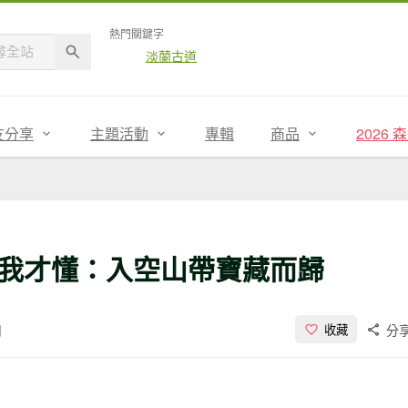
熱門關鍵字
淡蘭古道
友分享
主題活動
專輯
商品
2026
我才懂：入空山帶寶藏而歸
閱
分
收藏