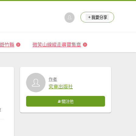
我要分享
 森遊竹縣
微笑山線縱走尋寶集章
作者
究竟出版社
關注他
享