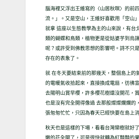
腦海裡又浮出王維寫的〈山居秋暝〉的前四
流。」。又是空山，王維好喜歡用「空山
就拿 這座以生態教學為主的山來說，有台
類的蝴蝶和鳥類，植物更是從姑婆芋到烏諢
呢？或許受到佛教思想的影響吧。詩不只
存在的表象了。
就 在冬天要結束前的那幾天，整個島上的
的電暖氣收拾起來，直接換成電扇，彷彿宣
去陽明山賞早櫻，許多櫻花樹還沒開花，
也是沒有完全開得像過 去那般燦燦爛爛的
張匆匆忙忙，只因為春天已經快要在島上
秋天也是這樣的下場，看看台灣欒樹就好
嫩的花全開了，可是很快就轉為紅豔豔的果