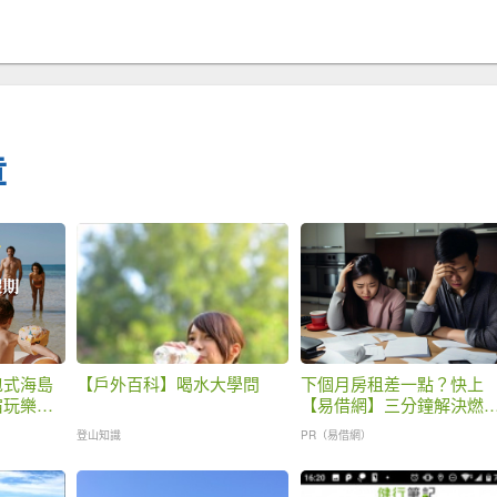
章
包式海島
【戶外百科】喝水大學問
下個月房租差一點？快上
宿玩樂，
【易借網】三分鐘解決燃
之急
登山知識
PR（易借網）