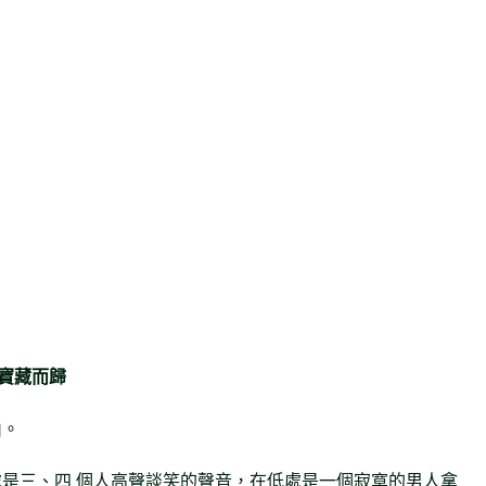
寶藏而歸
山。
是三、四 個人高聲談笑的聲音，在低處是一個寂寞的男人拿