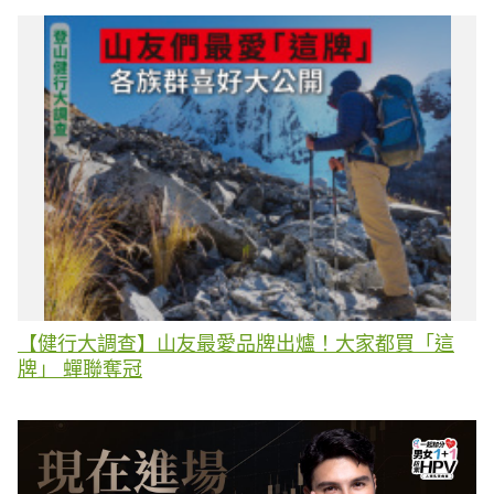
【健行大調查】山友最愛品牌出爐！大家都買「這
牌」 蟬聯奪冠