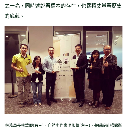
之一亮，同時述說著標本的存在，也累積丈量著歷史
的底蘊。
林務局長林華慶(右三)、自然史作家吳永華(左三)、美編設計楊薌衡