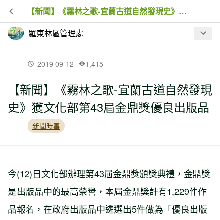
【新聞】《霧林之歌-宜蘭古道自然發現史》獲文化部第43屆金鼎獎優良出版品
羅東林區管理處
最新文章
2019-09-12
1,415
【新聞】《霧林之歌-宜蘭古道自然發現
【新聞】太平山2022冬季雪期 預警性機
史》獲文化部第43屆金鼎獎優良出版品
動管制措施
新聞時事
【新聞】為強化林地巡護人員廉能 羅東
林管處辦理工作站巡迴廉政宣導
今(12)日文化部辦理第43屆金鼎獎頒獎典禮，金鼎獎
【新聞】拔除綠癌換現金
是出版品中的最高榮譽，本屆金鼎獎計有1,229件作
品報名，在政府出版品中遴選出5件做為「優良出版