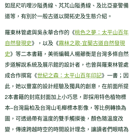
如屈尺叭哩沙隘勇線、芃芃山隘勇線、及比亞豪警備
道等，有別於一般古道以開拓史及生態介紹。
羅東林管處與吳永華合作的《
桃色之夢：太平山百年
自然發現史
》，以及《
霧林之歌-宜蘭古道自然發現
史
》等二本書籍，美術編輯人楊薌衡是台灣多條自然
步道解說系統及展示館的設計者，也曾與羅東林管處
成合作撰寫《
世紀之森：太平山百年印記
》一書；因
此，她以豐富的設計經驗及獨具的創意，在前面所提
2本書籍的封底封面加上小巧思，即採用特色植物標
本–台灣扁柏及台灣山毛櫸標本影像，等比例轉換為
圖，可透過帶有溫度的雙手觸摸後，顏色隨溫度改
變，傳達跨越時空的時間設計理念，讓讀者們眼睛為