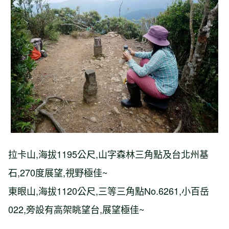
【台北市】溪內古道-竹篙山-瑪礁古道-
內雙溪古道-溪和宮
拉卡山,海拔1195公尺,山字森林三角點及台北州基
石,270度展望,視野極佳~
東眼山,海拔1120公尺,三等三角點No.6261,小百岳
022,旁設有高架眺望台,展望極佳~