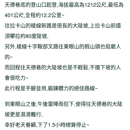
天德巷底的登山口起登,海拔最高為1212公尺,最低為
401公尺,全程約12.2公里~
往拉卡山的稜線新路是很長的大陡坡,上拉卡山前還
須攀拉約80度陡坡,
另外,稜線十字鞍部叉路往東眼山的假山頭也挺磨人
的~
而回程往天德巷的大陡坡也是不輕鬆,不擅下坡的人
會很吃力~
此行程是手腳並用,鍛鍊體力的絕佳路線~
到東眼山之後,午後雷陣雨狂下,使得往天德巷的大陡
坡更是濕滑難行,
幸好老天眷顧,下了1.5小時總算停止~