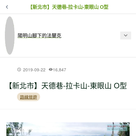
【新北市】天德巷-拉卡山-東眼山 O型
陽明山腳下的法蘭克
最新文章
2019-09-22
16,847
【新北市】天德巷-拉卡山-東眼山 O型
【台北市】二子坪-小觀音西西峰-清風
崙-長福山-菜刀崙古道-菜公坑山 O
路線旅遊
【新北市】大坪古道-磺嘴山-磺嘴山北
峰-磺嘴池-荖寮湖古道