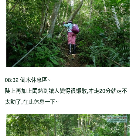
08:32 倒木休息區~
陡上再加上悶熱到讓人變得很懶散,才走20分就走不
太動了,在此休息一下~