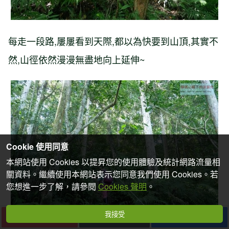
每走一段路,屢屢看到天際,都以為快要到山頂,其實不
然,山徑依然漫漫無盡地向上延伸~
Cookie 使用同意
本網站使用 Cookies 以提昇您的使用體驗及統計網路流量相
關資料。繼續使用本網站表示您同意我們使用 Cookies。若
您想進一步了解，請參閱
Cookies 聲明
。
我接受
下一篇
收藏
分享