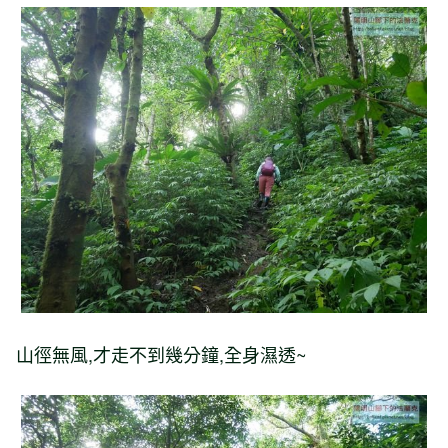
山徑無風,才走不到幾分鐘,全身濕透~