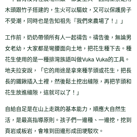
木頭跟竹子搭建的，生火可以驅蚊，又可以保護房子
不受潮，同時也是告知祖先『我們來農場了！』」
工作前，奶奶帶領所有人一起禱告。禱告後，無論男
女老幼，大家都是彎腰面向土地，把花生種下去。種
花生使用的是一種排灣族語叫做Vuka Vuka的工具。
地夫拉安說，「它的用途是拿來種芋頭或花生，把長
長的鐵鍬插入土裡，然後鬆土挖出縫隙，再把芋頭和
花生放進縫隙，這就可以了！」
自給自足是在山上走跳的基本能力，順應大自然生
活，是最高指導原則。孩子們一邊種、一邊挖，挖到
頁岩或板岩，會堆到田邊形成田埂駁坎。