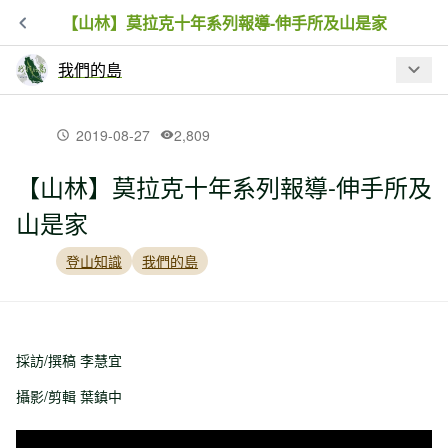
【山林】莫拉克十年系列報導-伸手所及山是家
我們的島
最新文章
2019-08-27
2,809
【山林】莫拉克十年系列報導-伸手所及
【影片】遇見不一樣的高山｜視障朋友
山是家
登雪山
登山知識
我們的島
【保育】山椒魚處境需要大家關心
【山林】巨木森林的攝影進擊
採訪/撰稿 李慧宜
攝影/剪輯 葉鎮中