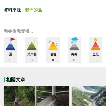
資料來源：
我們的島
看完後我覺得...
讚
美呆惹
哈哈
哭哭
生氣
0
0
0
0
0
相關文章