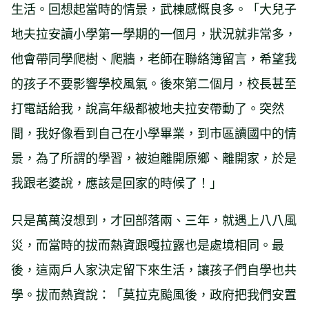
生活。回想起當時的情景，武棟感慨良多。「大兒子
地夫拉安讀小學第一學期的一個月，狀況就非常多，
他會帶同學爬樹、爬牆，老師在聯絡簿留言，希望我
的孩子不要影響學校風氣。後來第二個月，校長甚至
打電話給我，說高年級都被地夫拉安帶動了。突然
間，我好像看到自己在小學畢業，到市區讀國中的情
景，為了所謂的學習，被迫離開原鄉、離開家，於是
我跟老婆說，應該是回家的時候了！」
只是萬萬沒想到，才回部落兩、三年，就遇上八八風
災，而當時的拔而熱資跟嘎拉露也是處境相同。最
後，這兩戶人家決定留下來生活，讓孩子們自學也共
學。拔而熱資說：「莫拉克颱風後，政府把我們安置