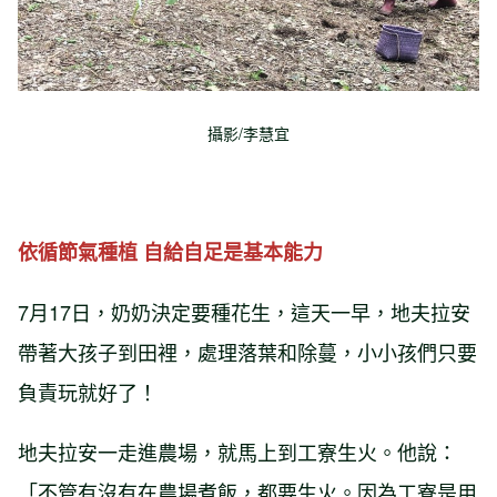
攝影/李慧宜
依循節氣種植 自給自足是基本能力
7月17日，奶奶決定要種花生，這天一早，地夫拉安
帶著大孩子到田裡，處理落葉和除蔓，小小孩們只要
負責玩就好了！
地夫拉安一走進農場，就馬上到工寮生火。他說：
「不管有沒有在農場煮飯，都要生火。因為工寮是用