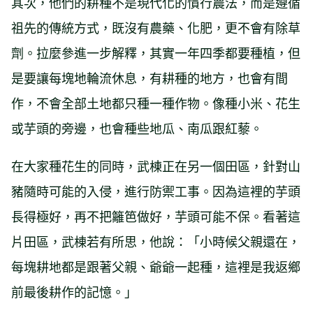
其次，他們的耕種不是現代化的慣行農法，而是遵循
祖先的傳統方式，既沒有農藥、化肥，更不會有除草
劑。拉麼參進一步解釋，其實一年四季都要種植，但
是要讓每塊地輪流休息，有耕種的地方，也會有間
作，不會全部土地都只種一種作物。像種小米、花生
或芋頭的旁邊，也會種些地瓜、南瓜跟紅藜。
在大家種花生的同時，武棟正在另一個田區，針對山
豬隨時可能的入侵，進行防禦工事。因為這裡的芋頭
長得極好，再不把籬笆做好，芋頭可能不保。看著這
片田區，武棟若有所思，他說：「小時候父親還在，
每塊耕地都是跟著父親、爺爺一起種，這裡是我返鄉
前最後耕作的記憶。」