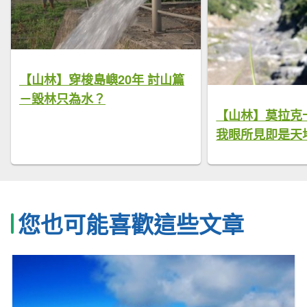
【山林】穿梭島嶼20年 討山篇
－毀林只為水？
【山林】莫拉克
我眼所見即是天
您也可能喜歡這些文章