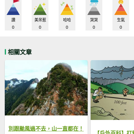
讚
美呆惹
哈哈
哭哭
生氣
0
0
0
0
0
相關文章
別跟颱風過不去，山一直都在！
【戶外百科】打