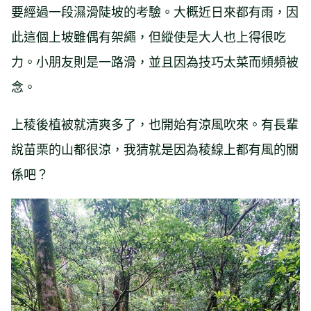
要經過一段濕滑陡坡的考驗。大概近日來都有雨，因
此這個上坡雖偶有架繩，但縱使是大人也上得很吃
力。小朋友則是一路滑，並且因為技巧太菜而頻頻被
念。
上稜後植被就清爽多了，也開始有涼風吹來。有長輩
說苗栗的山都很涼，我猜就是因為稜線上都有風的關
係吧？