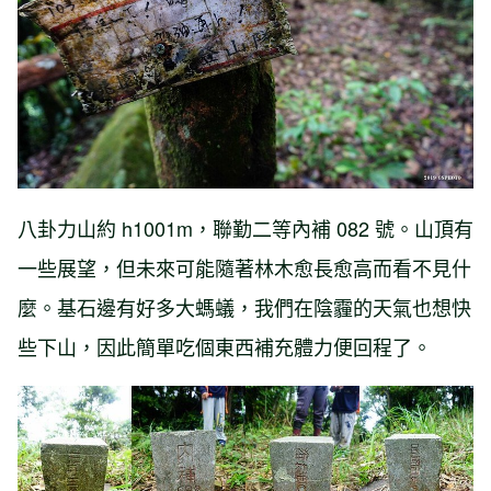
八卦力山約 h1001m，聯勤二等內補 082 號。山頂有
一些展望，但未來可能隨著林木愈長愈高而看不見什
麼。基石邊有好多大螞蟻，我們在陰霾的天氣也想快
些下山，因此簡單吃個東西補充體力便回程了。