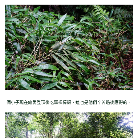
倆小子現在總愛登頂後吃顆棒棒糖，這也是他們辛苦過後應得的。