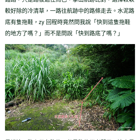
較好除的冷清草，一路往航跡中的路條走去。水泥路
底有隻拖鞋，zy 回程時竟然問我說「快到這隻拖鞋
的地方了嗎？」而不是問說「快到路底了嗎？」