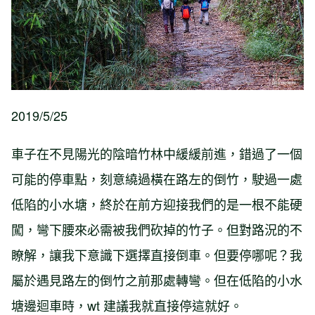
2019/5/25
車子在不見陽光的陰暗竹林中緩緩前進，錯過了一個
可能的停車點，刻意繞過橫在路左的倒竹，駛過一處
低陷的小水塘，終於在前方迎接我們的是一根不能硬
闖，彎下腰來必需被我們砍掉的竹子。但對路況的不
瞭解，讓我下意識下選擇直接倒車。但要停哪呢？我
屬於遇見路左的倒竹之前那處轉彎。但在低陷的小水
塘邊迴車時，wt 建議我就直接停這就好。