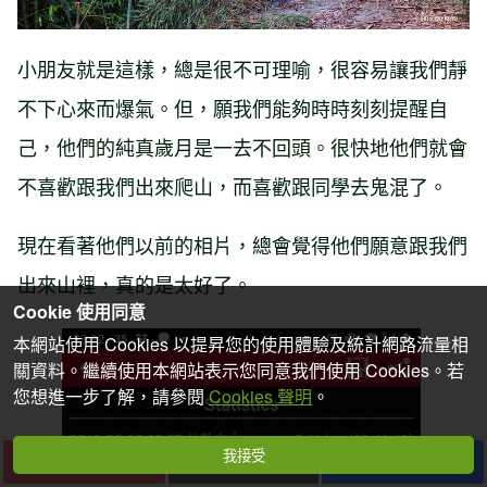
小朋友就是這樣，總是很不可理喻，很容易讓我們靜
不下心來而爆氣。但，願我們能夠時時刻刻提醒自
己，他們的純真歲月是一去不回頭。很快地他們就會
不喜歡跟我們出來爬山，而喜歡跟同學去鬼混了。
現在看著他們以前的相片，總會覺得他們願意跟我們
出來山裡，真的是太好了。
Cookie 使用同意
本網站使用 Cookies 以提昇您的使用體驗及統計網路流量相
關資料。繼續使用本網站表示您同意我們使用 Cookies。若
您想進一步了解，請參閱
Cookies 聲明
。
我接受
下一篇
收藏
分享