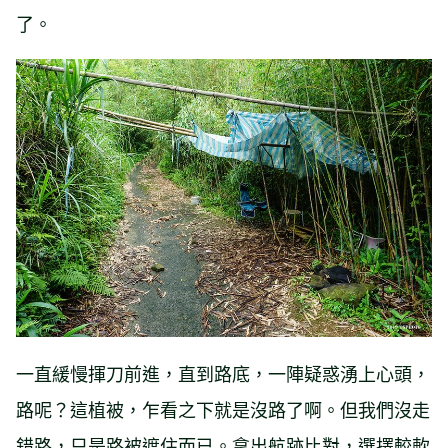
了。
一直緩慢揮刀前進，直到路底，一陣疑惑湧上心頭，
路呢？這植被，乍看之下就是沒路了啊。但我們沒走
錯路，只是路被遮住而已。拿出航跡比對，選擇較軟