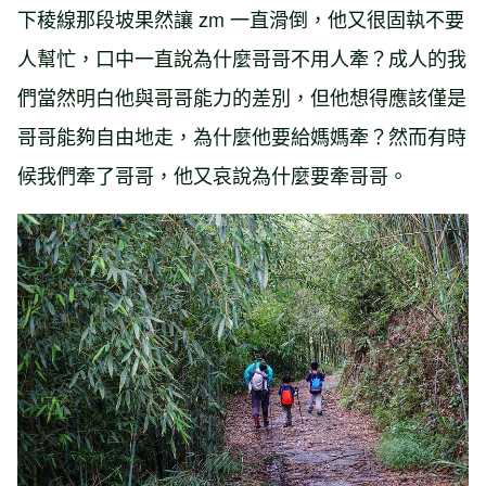
下稜線那段坡果然讓 zm 一直滑倒，他又很固執不要
人幫忙，口中一直說為什麼哥哥不用人牽？成人的我
們當然明白他與哥哥能力的差別，但他想得應該僅是
哥哥能夠自由地走，為什麼他要給媽媽牽？然而有時
候我們牽了哥哥，他又哀說為什麼要牽哥哥。