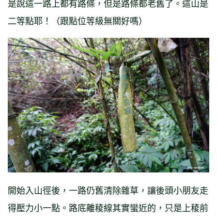
是說這一路上都有路條，但是路條都老舊了。這山是
二等點耶！（跟點位等級無關好嗎）
開始入山徑後，一路仍舊清除雜草，讓後頭小朋友走
得壓力小一點。路底離稜線其實蠻近的，只是上稜前