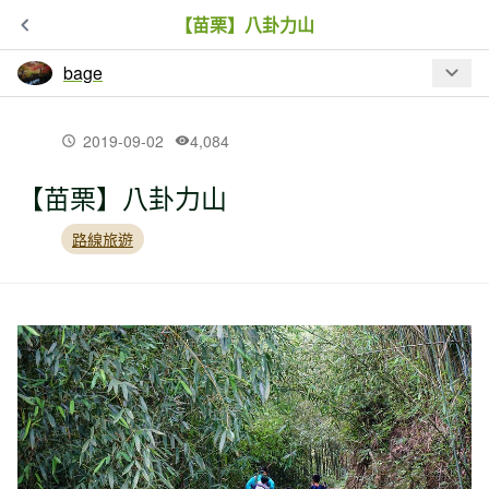
【苗栗】八卦力山
bage
最新文章
2019-09-02
4,084
【苗栗】八卦力山
【花蓮】新吞山腳（新吞山東峰、純柑
山）、新吞山東南峰、原灣山、南通
路線旅遊
（沒找到）母亞間、三臺
【花蓮】赤科山走走、羅山遊憩區
【花蓮】北秀巒山、里行、學校園、新
吞山