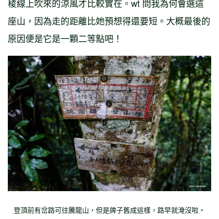
稜線上吹來的涼風才比較實在。wt 問我為何會選這
座山，因為走的距離比她預想得還要短。大概最後的
原因便是它是一顆二等點吧！
登頂前有岔路可往騰龍山，但是牌子舊成這樣，路早就淹沒啦。