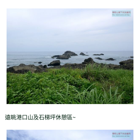
遠眺港口山及石梯坪休憩區~