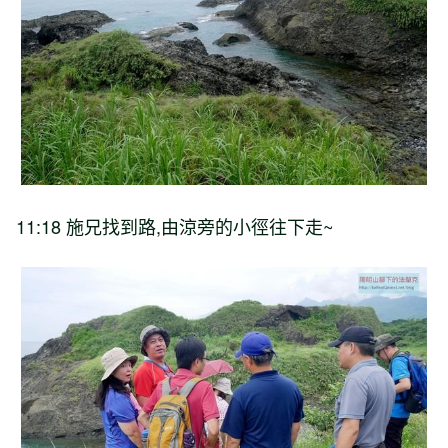
11:18 施兄找到路,由涼旁的小徑往下走~