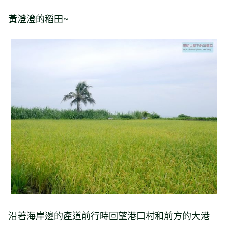
黃澄澄的稻田~
沿著海岸邊的產道前行時回望港口村和前方的大港