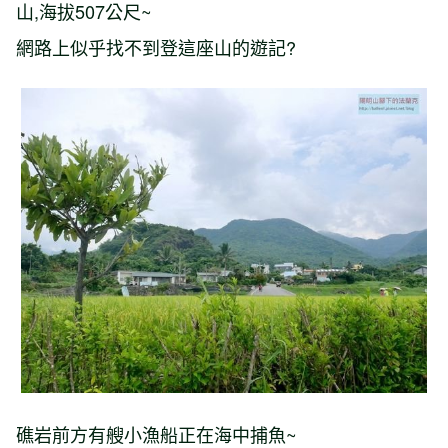
山,海拔507公尺~
網路上似乎找不到登這座山的遊記?
礁岩前方有艘小漁船正在海中捕魚~