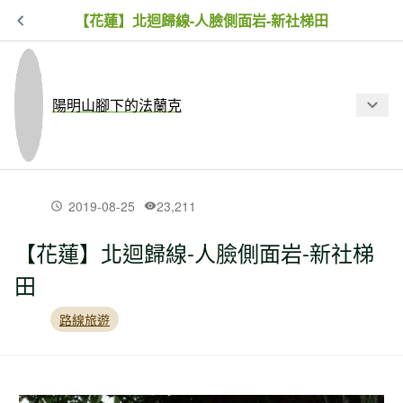
【花蓮】北迴歸線-人臉側面岩-新社梯田
陽明山腳下的法蘭克
最新文章
2019-08-25
23,211
【花蓮】北迴歸線-人臉側面岩-新社梯
【台北市】二子坪-小觀音西西峰-清風
田
崙-長福山-菜刀崙古道-菜公坑山 O
路線旅遊
【新北市】大坪古道-磺嘴山-磺嘴山北
峰-磺嘴池-荖寮湖古道