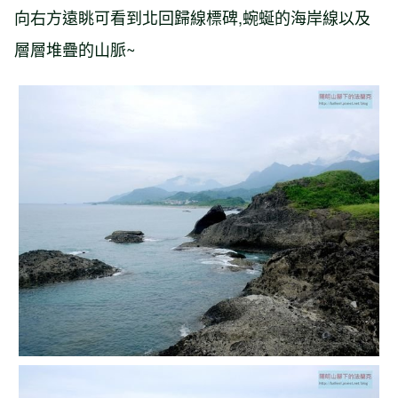
向右方遠眺可看到北回歸線標碑,蜿蜒的海岸線以及
層層堆疊的山脈~