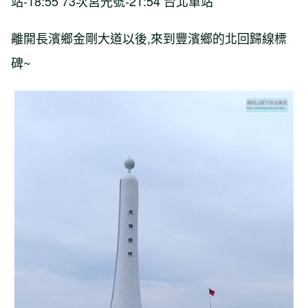
站-18:55 73次莒光號-21:54 台北車站
離開長濱鄉金剛大道以後,來到豐濱鄉的北回歸線標
碑~