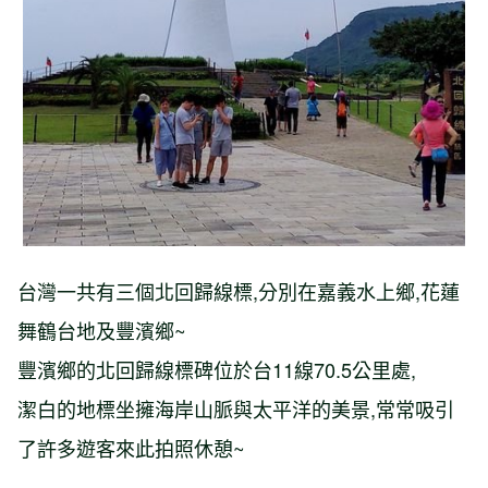
台灣一共有三個北回歸線標,分別在嘉義水上鄉,花蓮
舞鶴台地及豐濱鄉~
豐濱鄉的北回歸線標碑位於台11線70.5公里處,
潔白的地標坐擁海岸山脈與太平洋的美景,常常吸引
了許多遊客來此拍照休憩~