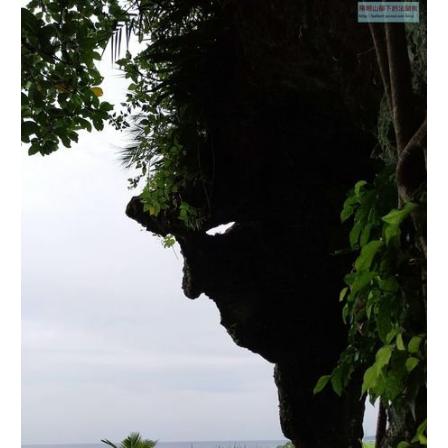
【台北市】溪內古道-竹篙山-瑪礁古道-
內雙溪古道-溪和宮