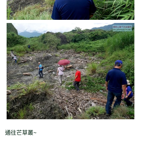
通往芒草叢~