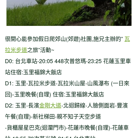
很開心能參加假日爬郊山(郊遊)社團,施兄主辦的”
瓦
拉米步道
之旅”活動~
D0: 台北車站-20:05 448次普悠瑪-23:25 花蓮玉里車
站住宿:玉里福錦大飯店
D1: 玉里-瓦拉米步道-瓦拉米山屋-山風瀑布 (一日來
回)-玉里晚餐(自理) 住宿:玉里福錦大飯店
D2: 玉里-長濱
金剛大道
-北迴歸線-人臉側面岩-豐濱
午餐(自理)-新社梯田-親不知子天空步道
-貨櫃屋星巴克(迴瀾門市)-花蓮市晚餐(自理)-花蓮車