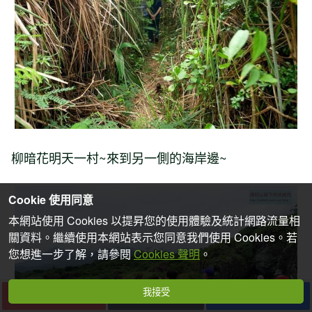
柳暗花明天一村~來到另一側的海岸邊~
Cookie 使用同意
本網站使用 Cookies 以提昇您的使用體驗及統計網路流量相
關資料。繼續使用本網站表示您同意我們使用 Cookies。若
您想進一步了解，請參閱
Cookies 聲明
。
我接受
下一篇
收藏
分享