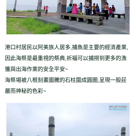
港口村居民以阿美族人居多,捕魚是主要的經濟產業,
因此海祭是最重視的祭典,祈福可以捕撈到更多的漁
獲與出海作業的安全平安~
海祭場被八根刻畫圖騰的石柱圍成圓圈,呈現一股莊
嚴而神秘的色彩~