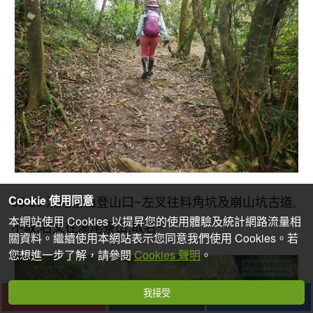
08:35 溪尾寮山登山口~左叉往料角坑及崩山坑古道,
Cookie 使用同意
本網站使用 Cookies 以提昇您的使用體驗及統計網路流量相
不取,右叉往溪尾寮山,取右~
關資料。繼續使用本網站表示您同意我們使用 Cookies。若
您想進一步了解，請參閱
Cookies 聲明
。
我接受
下一篇
收藏
分享