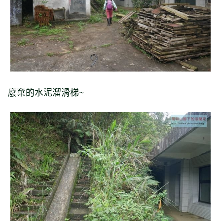
廢棄的水泥溜滑梯~