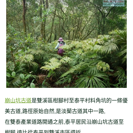
【台北市】溪內古道-竹篙山-瑪礁古道-
內雙溪古道-溪和宮
崩山坑古道
是雙溪區柑腳村至泰平村料角坑的一條優
美古道,路徑原始自然,是淡蘭古道其中一路,
在雙泰產業道路開通之前,泰平居民沿崩山坑古道至
柑腳,遠比從泰平到雙溪市區還近,