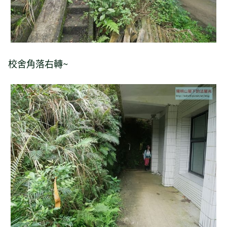
校舍角落右轉~