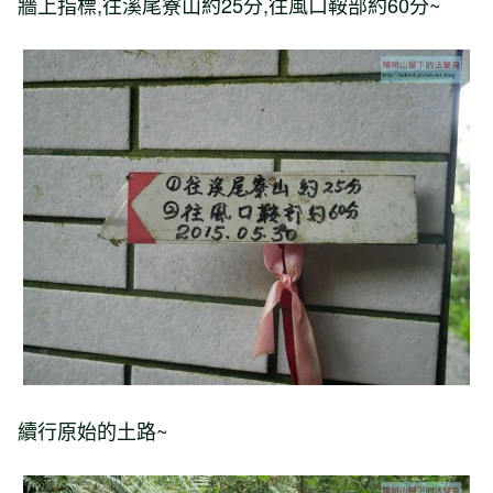
牆上指標,往溪尾寮山約25分,往風口鞍部約60分~
續行原始的土路~