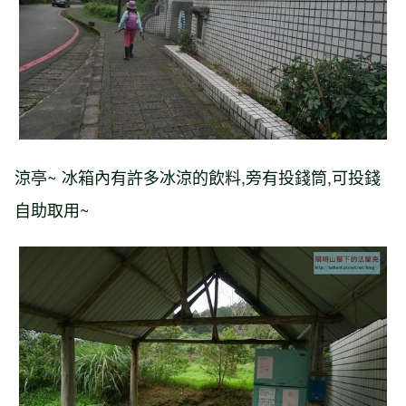
涼亭~ 冰箱內有許多冰涼的飲料,旁有投錢筒,可投錢
自助取用~