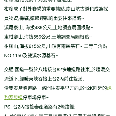
柑腳成了對外聯繫的重要據點,崩山坑古道也成為採
買物資,採礦,嫁聚迎親的重要往來道路~
溪尾寮山, 海拔489公尺,土地調查局圖根點~
東柑腳山,海拔556公尺,土地調查局圖根點~
柑腳山,海拔615公尺,山頂有兩顆基石~ 二等三角點
NO.1150及雙溪水源基石~
交通:國道一號於八堵接台62快速道路往東,於暖暖交
流道下,經暖東峽谷接上台2丙前往雙溪,
沿雙泰產業道路一路開往泰平里方向,於12K附近的
虎
豹潭步道
停車場停車~
PS. 台2丙接雙泰產道路有2條路徑:
1. 台2丙16K處右轉三叉坑產道(入口有王母娘娘廟大