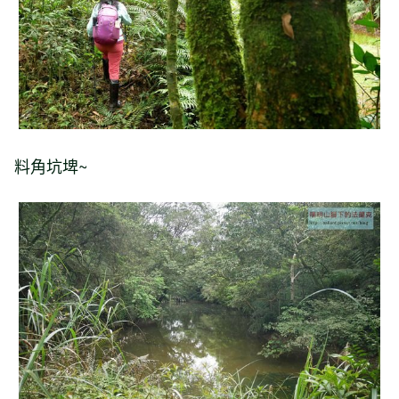
料角坑埤~