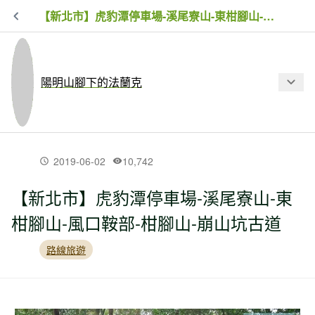
【新北市】虎豹潭停車場-溪尾寮山-東柑腳山-風口鞍部-柑腳山-崩山坑古道
陽明山腳下的法蘭克
最新文章
2019-06-02
10,742
【新北市】虎豹潭停車場-溪尾寮山-東
【台北市】二子坪-小觀音西西峰-清風
柑腳山-風口鞍部-柑腳山-崩山坑古道
崙-長福山-菜刀崙古道-菜公坑山 O
路線旅遊
【新北市】大坪古道-磺嘴山-磺嘴山北
峰-磺嘴池-荖寮湖古道