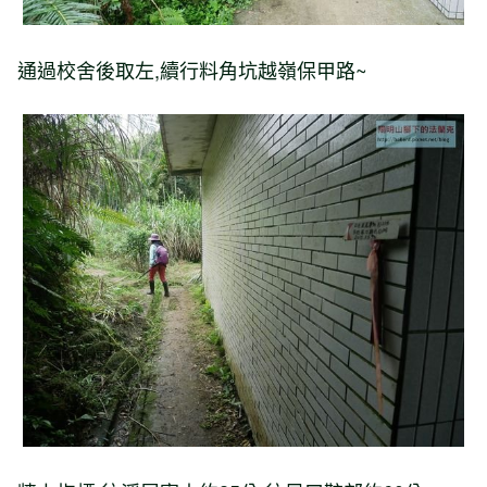
通過校舍後取左,續行料角坑越嶺保甲路~