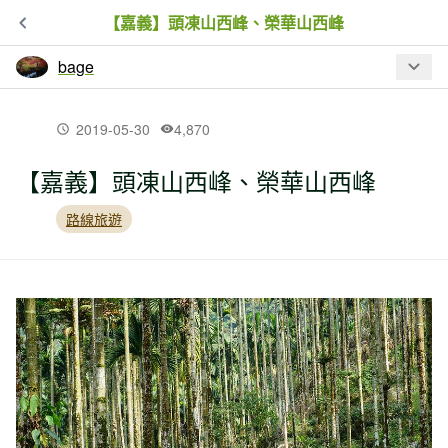
【嘉義】頭凍山西峰、榮華山西峰
bage
最新文章
2019-05-30
4,870
【嘉義】頭凍山西峰、榮華山西峰
【花蓮】新吞山腳（新吞山東峰、純柑
山）、新吞山東南峰、原灣山、南通
路線旅遊
（沒找到）母亞間、三臺
【花蓮】赤科山走走、羅山遊憩區
【花蓮】北秀巒山、里行、學校園、新
吞山