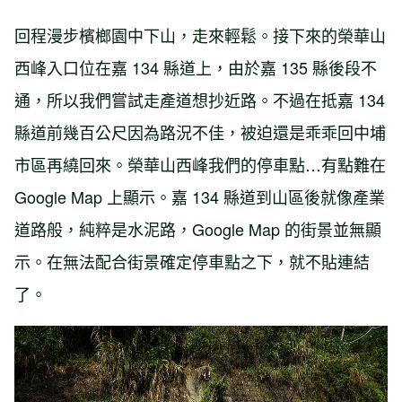
回程漫步檳榔園中下山，走來輕鬆。接下來的榮華山
西峰入口位在嘉 134 縣道上，由於嘉 135 縣後段不
通，所以我們嘗試走產道想抄近路。不過在抵嘉 134
縣道前幾百公尺因為路況不佳，被迫還是乖乖回中埔
市區再繞回來。榮華山西峰我們的停車點…有點難在
Google Map 上顯示。嘉 134 縣道到山區後就像產業
道路般，純粹是水泥路，Google Map 的街景並無顯
示。在無法配合街景確定停車點之下，就不貼連結
了。