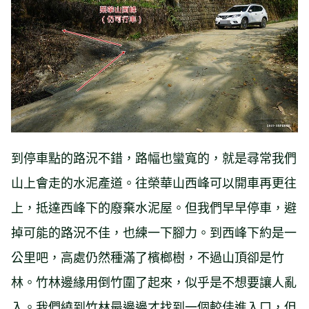
到停車點的路況不錯，路幅也蠻寬的，就是尋常我們
山上會走的水泥產道。往榮華山西峰可以開車再更往
上，抵達西峰下的廢棄水泥屋。但我們早早停車，避
掉可能的路況不佳，也練一下腳力。到西峰下約是一
公里吧，高處仍然種滿了檳榔樹，不過山頂卻是竹
林。竹林邊緣用倒竹圍了起來，似乎是不想要讓人亂
入。我們繞到竹林最邊邊才找到一個較佳進入口，但