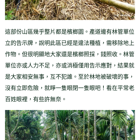
這部份山區幾乎整片都是檳榔園。產道邊有林管單位
立的告示牌，說明此區已經是違法種植，需移除地上
作物。但很明顯地大家還是檳榔照採，錢照收。林管
單位亦或人力不足，亦或消極僅用告示應對，結果就
是大家相安無事，互不犯誰。至於林地被破壞的事，
沒有立即危險，就睜一隻眼閉一隻眼吧！看在平常老
百姓眼裡，有些許無奈。