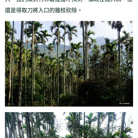
還是得取刀將入口的雜枝砍除。