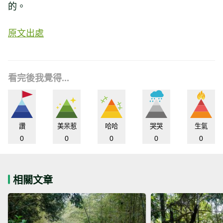
的。
原文出處
看完後我覺得...
讚
美呆惹
哈哈
哭哭
生氣
0
0
0
0
0
相關文章