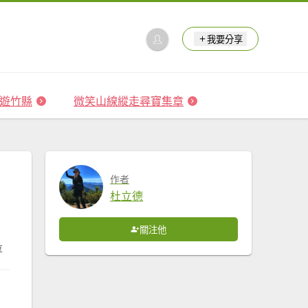
我要分享
 森遊竹縣
微笑山線縱走尋寶集章
作者
杜立德
關注他
享