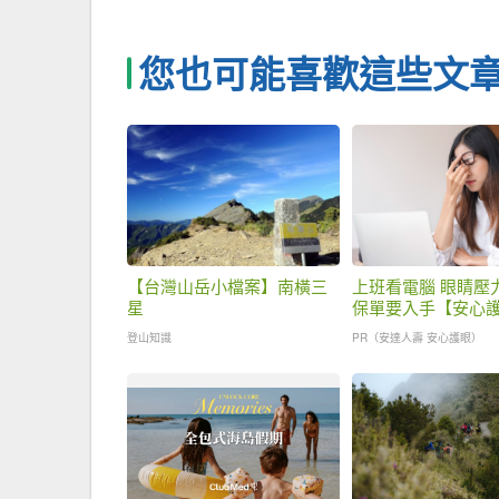
您也可能喜歡這些文
【台灣山岳小檔案】南橫三
上班看電腦 眼睛壓
星
保單要入手【安心
眼睛險】
登山知識
PR（安達人壽 安心護眼）