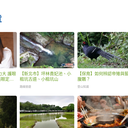
章
力大 護眼
【新北市】坪林貴妃池、小
【保育】如何辨認帝雉與
護眼定期
粗坑古道、小粗坑山
腹鷴？
路線旅遊
登山知識