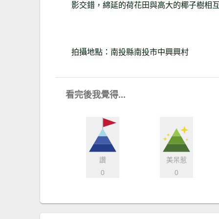
影交錯，綿延的荷花田與高大的椰子樹相
拍攝地點：南投縣南投市中興興村
看完後我覺得...
讚
美呆惹
0
0