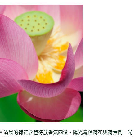
。清晨的荷花含苞待放香氣四溢，陽光灑落荷花與荷葉間，光