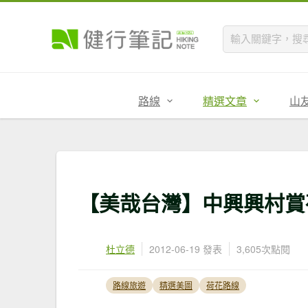
路線
精選文章
山
【美哉台灣】中興興村賞
杜立德
2012-06-19 發表
3,605次點閱
路線旅遊
精選美圖
荷花路線