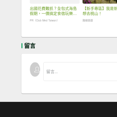
出國花費難抓？全包式海島
【新手專區】我是
假期，一價搞定食宿玩樂，
想去桃山！
省錢更省心！
PR（Club Med Taiwan）
路線旅遊
留言