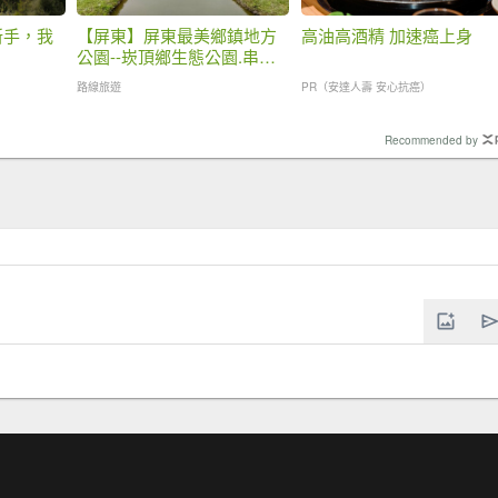
新手，我
【屏東】屏東最美鄉鎮地方
高油高酒精 加速癌上身
公園--崁頂鄉生態公園.串遊
崁頂森林公園
路線旅遊
PR（安達人壽 安心抗癌）
Recommended by