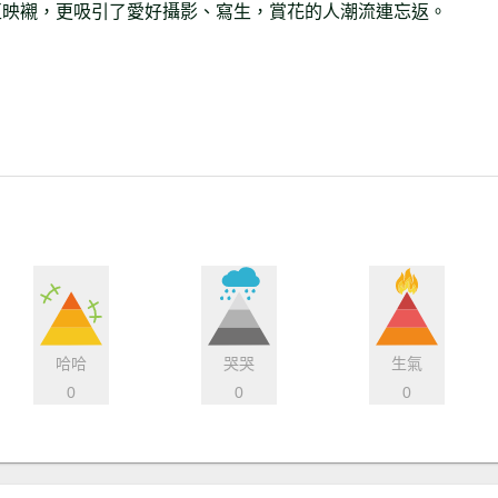
互映襯，更吸引了愛好攝影、寫生，賞花的人潮流連忘返。
哈哈
哭哭
生氣
0
0
0