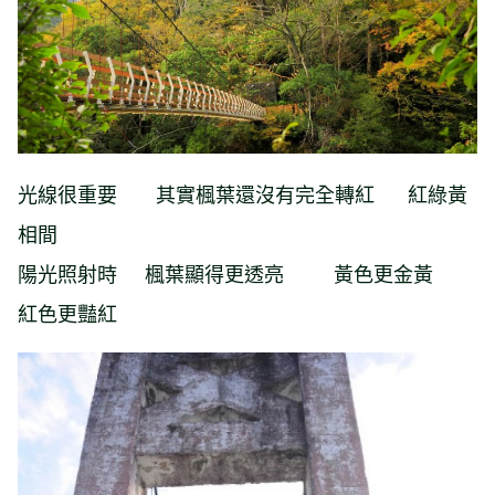
光線很重要 其實楓葉還沒有完全轉紅 紅綠黃
相間
陽光照射時 楓葉顯得更透亮 黃色更金黃
紅色更豔紅