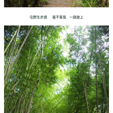
屯野生步道 毫不客氣 一路陡上