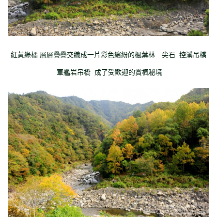
紅黃綠橘 層層疊疊交織成一片彩色繽紛的楓葉林 尖石 控溪吊橋
軍艦岩吊橋 成了受歡迎的賞楓秘境