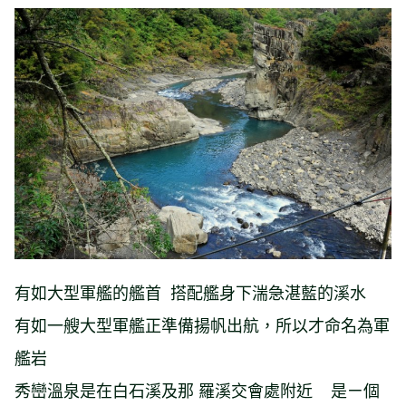
有如大型軍艦的艦首 搭配艦身下湍急湛藍的溪水
有如一艘大型軍艦正準備揚帆出航，所以才命名為軍
艦岩
秀巒溫泉是在白石溪及那 羅溪交會處附近 是ㄧ個