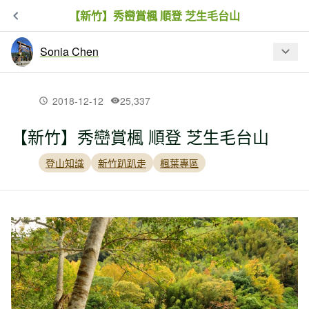
【新竹】秀巒賞楓 順登 芝生毛台山
Sonia Chen
最新文章
2018-12-12
25,337
【新竹】秀巒賞楓 順登 芝生毛台山
【新北市】永安景觀步道：石碇千島湖
＋八卦茶園
登山知識
新竹趴趴走
楓葉專區
【台中】馬崙山的不可思議：馬崙索道
遺跡
【台中】雪山西稜逆行＋無緣的大安溪
神木