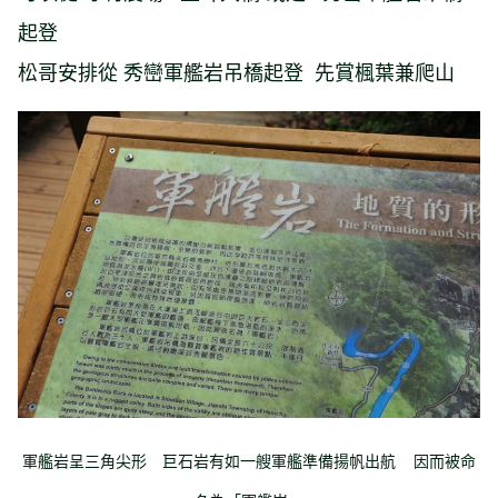
起登
松哥安排從 秀巒軍艦岩吊橋起登 先賞楓葉兼爬山
軍艦岩呈三角尖形 巨石岩有如一艘軍艦準備揚帆出航 因而被命