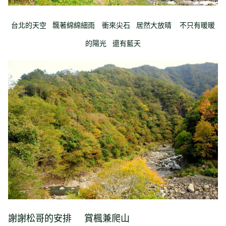
台北的天空 飄著綿綿細雨 衝來尖石 居然大放晴 不只有暖暖
的陽光 還有藍天
謝謝松哥的安排 賞楓兼爬山