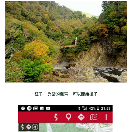
紅了 秀巒的楓葉 可以開始楓了