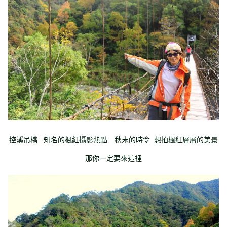
控溪吊橋 知名的楓紅攝影熱點 秋末的時令 想拍楓紅層層的美景
那你一定要來這裡