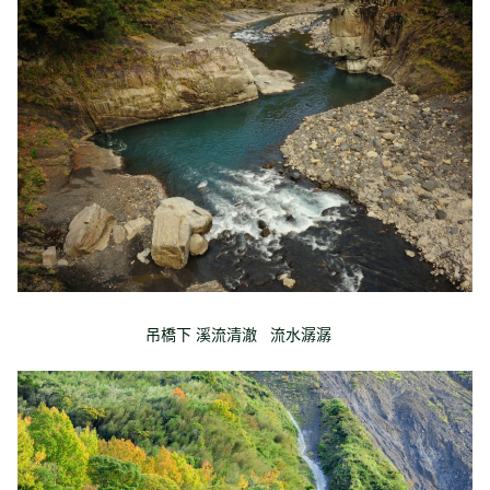
吊橋下 溪流清澈 流水潺潺