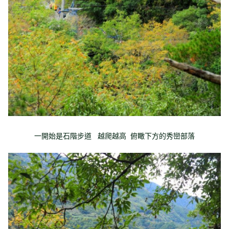
一開始是石階步道 越爬越高 俯瞰下方的秀巒部落