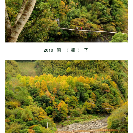
2018 開 〖 楓 〗 了