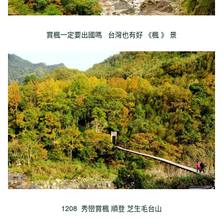
賞楓一定要出國嗎 台灣也有好 《楓 》 景
1208 秀巒賞楓 順登 芝生毛台山