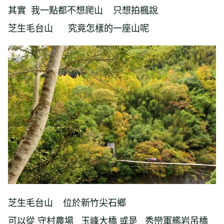
其實 我一點都不想爬山 只想拍楓說
芝生毛台山 究竟怎樣的一座山呢
芝生毛台山 位於新竹尖石鄉
可以從 守村農場 玉峰大橋 或是 秀巒軍艦岩吊橋