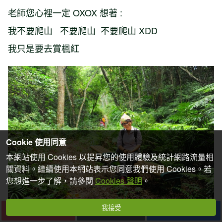
老師您心裡一定 OXOX 想著 :
我不要爬山 不要爬山 不要爬山 XDD
我只是要去賞楓紅
Cookie 使用同意
本網站使用 Cookies 以提昇您的使用體驗及統計網路流量相
關資料。繼續使用本網站表示您同意我們使用 Cookies。若
您想進一步了解，請參閱
Cookies 聲明
。
我接受
下一篇
收藏
分享
只有這一段是好走的平路 其他都是陡上坡