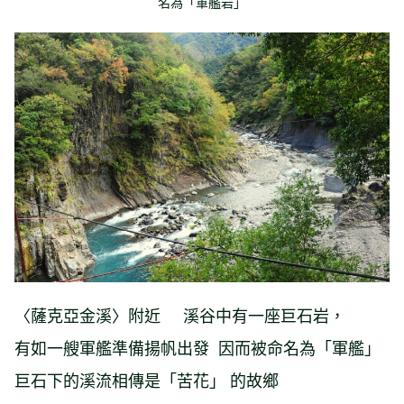
名為「軍艦岩」
〈薩克亞金溪〉附近 溪谷中有一座巨石岩，
有如一艘軍艦準備揚帆出發 因而被命名為「軍艦」
巨石下的溪流相傳是「苦花」 的故鄉