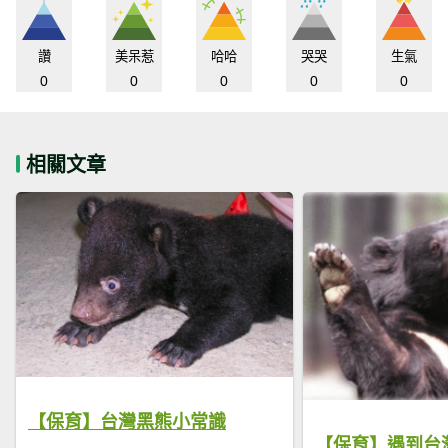
讚
美呆惹
哈哈
哭哭
生氣
0
0
0
0
0
相關文章
【保育】台灣黑熊小常識
【保育】遇到台