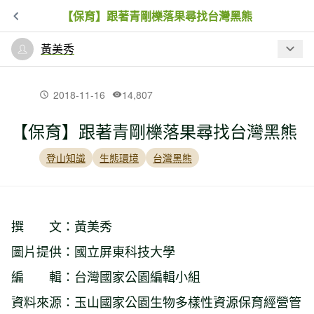
【保育】跟著青剛櫟落果尋找台灣黑熊
黃美秀
最新文章
2018-11-16
14,807
【保育】跟著青剛櫟落果尋找台灣黑熊
【書摘】《小熊回家：南安小熊教我們
的事》－「熊麻雞」來了！
登山知識
生態環境
台灣黑熊
【書摘】《小熊回家：南安小熊教我們
的事》－故事，從一隻走失的熊開始
撰 文：黃美秀
――南安小熊落難記
圖片提供：國立屏東科技大學
編 輯：台灣國家公園編輯小組
【書摘】「黑熊媽媽」黃美秀最新著
作，完整收錄「南安小熊妹仔」照養經
資料來源：玉山國家公園生物多樣性資源保育經營管
過與野放始末