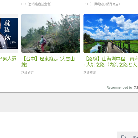
PR（台灣癌症基金會）
PR（三得利健康網路商店）
好男人還
【台中】屋東縱走 (大雪山
【路線】山海圳中程—內
線)
+大圳之路（內海之路と大
之路)
路線旅遊
路線旅遊
Recommended by