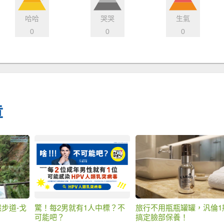
哈哈
哭哭
生氣
0
0
0
章
步道-戈
驚！每2男就有1人中標？不
旅行不用瓶瓶罐罐，汎倫1
可能吧？
搞定臉部保養！