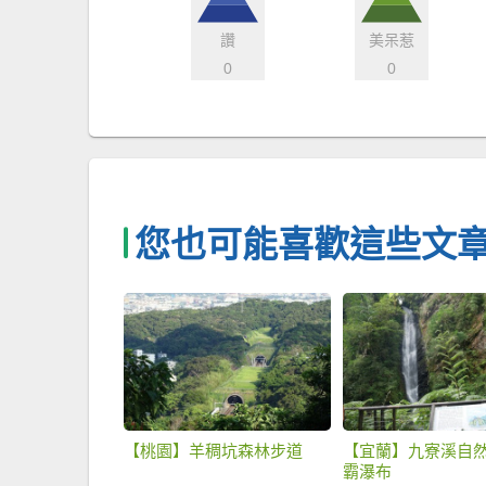
讚
美呆惹
0
0
您也可能喜歡這些文
【桃園】羊稠坑森林步道
【宜蘭】九寮溪自然
霸瀑布