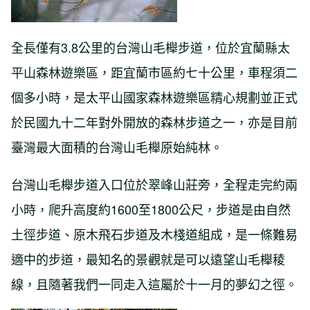
全長僅有3.8公里的台灣山毛櫸步道，位於宜蘭縣太
平山森林遊樂區，距宜蘭市區約七十公里，車程須二
個多小時，是太平山國家森林遊樂區精心規劃並正式
於民國九十二年對外開放的森林步道之一，亦是目前
臺灣最大面積的台灣山毛櫸原始純林。
台灣山毛櫸步道入口位於翠峰山莊旁，全程走完約兩
小時，爬升高度約1600至1800公尺，步道是由自然
土徑步道、原木飛石步道及木棧道組成，是一條難易
適中的步道，最知名的景觀就是可以遠望山毛櫸稜
線，且隨著我們一同走入這屬於十一月的夢幻之徑。