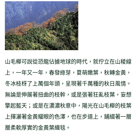
山毛櫸可說從恐龍佔據地球的時代，就佇立在山稜線
上，一年又一年，春發綠芽，夏萌嫩葉，秋轉金黃，
冬冰枝枒了上萬個年頭，呈現著千萬種的秋日風情。
無論是伸展著扭曲的枝幹，或是張著狂亂枝葉，妄想
擎起藍天；或是在濃濃秋意中，陽光在山毛櫸的枝葉
上揮灑著金黃耀眼的色澤，也在步道上，鋪綴著一層
層柔軟厚實的金黃葉織毯。