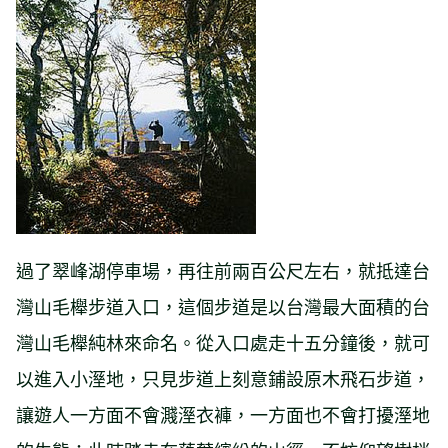
過了翠峰湖停車場，再往前兩百公尺左右，就抵達台
灣山毛櫸步道入口，這個步道是以台灣最大面積的台
灣山毛櫸純林來命名。從入口處走十五分鐘後，就可
以進入小溼地，只見步道上刻意鋪設原木飛石步道，
讓遊人一方面不會濺溼衣褲，一方面也不會打擾溼地