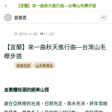
【宜蘭】來一曲秋天進行曲—台灣山毛櫸步道
劉香君
最新文章
2012-11-02
11,137
【宜蘭】來一曲秋天進行曲—台灣山毛
【嘉義】邁向天神居所：塔山步道
櫸步道
路線旅遊
山毛櫸專區
【宜蘭】來一曲秋天進行曲—台灣山毛
櫸步道
金黃耀枝頭的絕美山徑
【花蓮】後花園的後花園：佐倉步道
處在亞熱帶的台灣，日照充足、雨水充沛，終年常綠