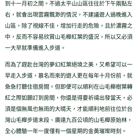
到十一月初之間。不過太平山山區往往於下午兩點左
右，就會出現雲霧飄渺的情況，不建議遊人過晚進入
山區，除了視線不佳，增加行走的危險，且於濃霧之
中，反而不容易欣賞山毛櫸紅葉的盛況，所以又必須
一大早就準備進入步道。
而為了趕赴台灣的夢幻紅葉絕境之美，又希望可以一
早走入步道，慕名而來的遊人更在每年十月份前，就
急急打聽住宿房間。但即便可以順利在山毛櫸樹葉轉
紅之際如願訂到房間，你還是得要祈禱出發當天，必
須是個無風也無雨的大晴天，才能順利地前往位於台
灣山毛櫸步道末段、廣達九百公頃的山毛櫸原始林，
全心體驗一年一度僅有一個星期的金黃璀璨時刻。