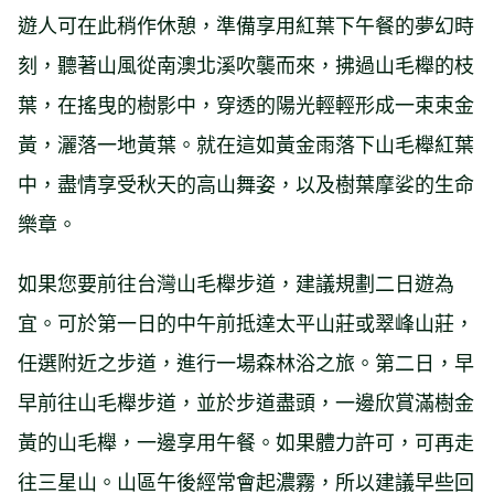
遊人可在此稍作休憩，準備享用紅葉下午餐的夢幻時
刻，聽著山風從南澳北溪吹襲而來，拂過山毛櫸的枝
葉，在搖曳的樹影中，穿透的陽光輕輕形成一束束金
黃，灑落一地黃葉。就在這如黃金雨落下山毛櫸紅葉
中，盡情享受秋天的高山舞姿，以及樹葉摩娑的生命
樂章。
如果您要前往台灣山毛櫸步道，建議規劃二日遊為
宜。可於第一日的中午前抵達太平山莊或翠峰山莊，
任選附近之步道，進行一場森林浴之旅。第二日，早
早前往山毛櫸步道，並於步道盡頭，一邊欣賞滿樹金
黃的山毛櫸，一邊享用午餐。如果體力許可，可再走
往三星山。山區午後經常會起濃霧，所以建議早些回