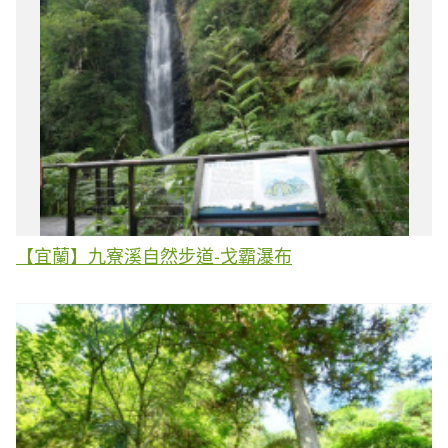
【宜蘭】九寮溪自然步道-戈霸瀑布