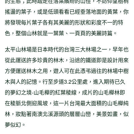
的生態；此時踏走在落葉繽紛的山徑，不妨仰望樹梢
搖盪的葉子，或是低頭看看已經垂落地面的黃葉，你
將發現每片葉子各有其美麗的形狀和彩度不一的特
色，整個山林就是一葉葉、一頁頁的美麗詩篇。
太平山林場是日本時代的台灣三大林場之一，早年也
從此運送許多珍貴的林木，沿途的鐵道即是設計用來
方便運送林木之用，遊人可在此憑弔過往的林場中樹
木與人的記憶。行至步道3.2公里處，進入期待已久
的夢幻之境-山毛櫸的紅葉稜線，成片的山毛櫸林即
在稜脈北側迎風坡，這一片台灣最大面積的山毛櫸純
林，妝點著南澳北溪源頭的層層山巒，美景如畫，似
夢似幻。