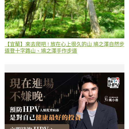
【宜蘭】來去爬吧 ! 放在心上很久的山 鳩之澤自然步
道登十字路山、鳩之澤手作步道