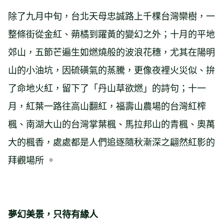
除了九月中旬，台北天母忠誠路上千棵台灣欒樹，一
整條街從金紅、蒴橘到躍黃的變幻之外；十月的平地
郊山，五節芒遍生如燃燒般的波浪花穗，尤其在陽明
山的小油坑，因硫磺氣的蒸騰，更像夜裡火災似、拚
了命地火紅，留下了「丹山草欲燃」的詩句；十一
月，紅葉一路往高山翻紅，福壽山農場的台灣紅榨
楓、南湖大山的台灣掌葉楓、馬拉邦山的青楓、奧萬
大的楓香，處處都是人們追逐隨秋漸深之翩然紅影的
拜觀場所 。
夢幻美景，只待有緣人