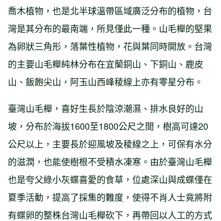
喬木植物，也是北半球溫帶區域廣泛分布的植物，台
灣是其分布的最南端，所見僅此一種。山毛櫸的堅果
為卵狀三角形，落葉性植物，花與葉同時開放。台灣
的主要山毛櫸純林分布在宜蘭銅山、下銅山、鹿皮
山、飯飽尖山，阿玉山西峰稜線上亦有零星分布。
臺灣山毛櫸，喜好生長於陰涼潮濕、排水良好的山
坡，分布於海拔1600至1800公尺之間，樹高可達20
公尺以上，主要長於迎風坡及稜線之上，可保有水分
的滋潤，也能使樹根不受積水凍寒。由於臺灣山毛櫸
也是夸父綠小灰蝶喜愛的食草，位處深山與成蝶僅在
夏季活動，提高了採集的難度，使得不肖人士竟將附
有蝶卵的整株台灣山毛櫸砍下，再帶回以人工的方式